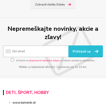
Zobraziť všetky články
Nepremeškajte novinky, akcie a
zľavy!
Prihlásiť sa
Súhlasím so
spracovaním osobných údajov
za účelom zasielania newslettera.
Môžete sa kedykoľvek odhlásiť. Zasielame raz za 14 dní.
DETI, ŠPORT, HOBBY
www.kamenik.sk