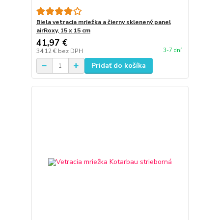
Biela vetracia mriežka a čierny sklenený panel
airRoxy, 15 x 15 cm
41,97 €
3-7 dní
34,12 €
bez DPH
Pridať do košíka