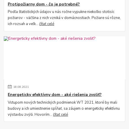
Protipožiarny dom - čo je potrebné?
Podľa štatistických údajov u nás ročne vypukne niekoľko stotisíc
požiarov - väčšina z nich vzniká v domácnostiach. Požiare sú rôzne,
ich rozsah a veľk...
čítať celé
18
.
08
.
2021
Energeticky efektívny dom - aké riešenia zvoliť?
Vstupom nových technických podmienok WT 2021, ktoré by mali
budovy a ich umiestnenie spĺňať, sa záujem o energeticky efektívnu
výstavbu zvýši. Hovorím...
čítať celé