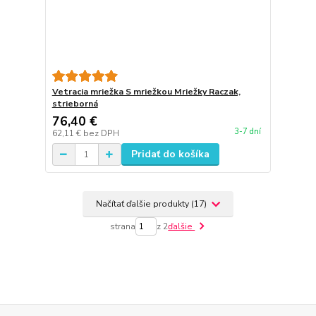
Vetracia mriežka S mriežkou Mriežky Raczak,
strieborná
76,40 €
3-7 dní
62,11 €
bez DPH
Pridať do košíka
Načítať ďalšie produkty (17)
strana
z 2
ďalšie