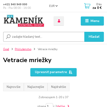
0
ks
+421 940 949 000
EUR
za
0 €
Po - Pia 08:00 - 16:00
Menu
Hľadať
Úvod
Príslušenstvo
Vetracie mriežky
Vetracie mriežky
Upresniť parametre
Najnovšie
Najlacnejšie
Najdrahšie
Zobrazujem 1-20 z 37
strana
z 2
ďalšie