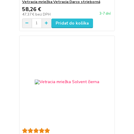
Vetracia mriežka Vetracia Darco strieborná
58,26 €
3-7 dní
47,37 €
bez DPH
Pridať do košíka