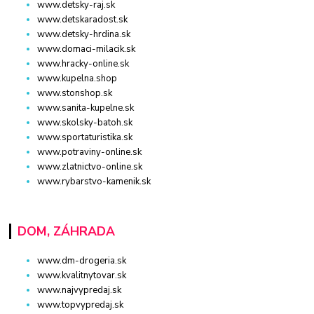
www.detsky-raj.sk
www.detskaradost.sk
www.detsky-hrdina.sk
www.domaci-milacik.sk
www.hracky-online.sk
www.kupelna.shop
www.stonshop.sk
www.sanita-kupelne.sk
www.skolsky-batoh.sk
www.sportaturistika.sk
www.potraviny-online.sk
www.zlatnictvo-online.sk
www.rybarstvo-kamenik.sk
DOM, ZÁHRADA
www.dm-drogeria.sk
www.kvalitnytovar.sk
www.najvypredaj.sk
www.topvypredaj.sk