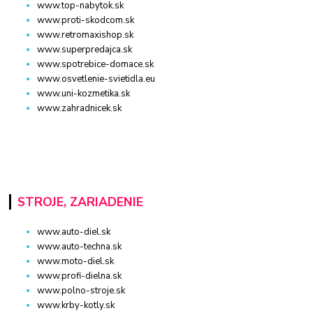
www.top-nabytok.sk
www.proti-skodcom.sk
www.retromaxishop.sk
www.superpredajca.sk
www.spotrebice-domace.sk
www.osvetlenie-svietidla.eu
www.uni-kozmetika.sk
www.zahradnicek.sk
STROJE, ZARIADENIE
www.auto-diel.sk
www.auto-techna.sk
www.moto-diel.sk
www.profi-dielna.sk
www.polno-stroje.sk
www.krby-kotly.sk