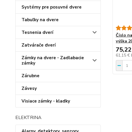
Systémy pre posuvné dvere
Tabuľky na dvere
Tesnenia dverí
Číslo na
výška 2
Zatvárače dverí
75,22
61,15 €
Zámky na dvere - Zadlabacie
zámky
Zárubne
Závesy
Visiace zámky - kladky
ELEKTRINA
Alarny, detektory, senzory,