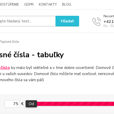
ODSTÚPENIE
GDPR
KONTAKTY
BLOG
Neviet
Hľadať
+421
Po - P
opisné čísla
sné čísla - tabuľky
číslo
by malo byť viditeľné a v tme dobre osvetlené. Domové čí
ie u vašich susedov. Domové číslo môžete mať oceľové, nerezové, 
mového čísla sa vám páči.
€
Od