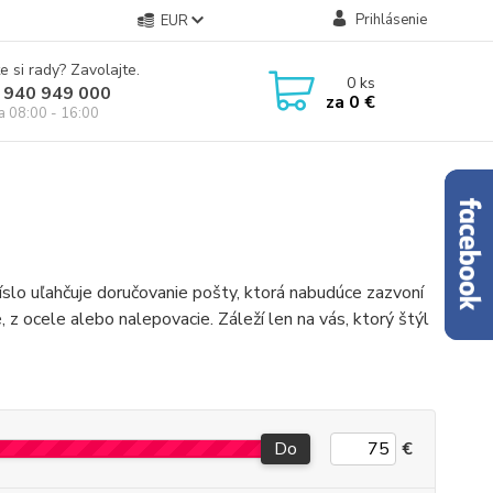
Prihlásenie
EUR
e si rady? Zavolajte.
0
ks
 940 949 000
za
0 €
ia 08:00 - 16:00
slo uľahčuje doručovanie pošty, ktorá nabudúce zazvoní
z ocele alebo nalepovacie. Záleží len na vás, ktorý štýl
Do
€