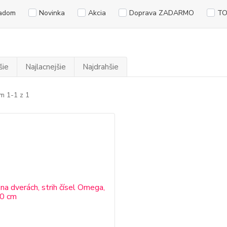
adom
Novinka
Akcia
Doprava ZADARMO
TO
šie
Najlacnejšie
Najdrahšie
m 1-1 z 1