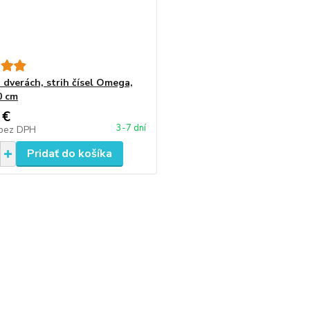
 dverách, strih čísel Omega,
0 cm
 €
3-7 dní
bez DPH
Pridať do košíka