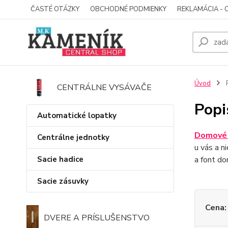
ČASTÉ OTÁZKY
OBCHODNÉ PODMIENKY
REKLAMÁCIA - 
Úvod
P
CENTRÁLNE VYSÁVAČE
Popi
Automatické lopatky
Domové 
Centrálne jednotky
u vás a n
Sacie hadice
a font do
Sacie zásuvky
Cena:
DVERE A PRÍSLUŠENSTVO