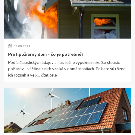
18
.
08
.
2021
Protipožiarny dom - čo je potrebné?
Podľa štatistických údajov u nás ročne vypukne niekoľko stotisíc
požiarov - väčšina z nich vzniká v domácnostiach. Požiare sú rôzne,
ich rozsah a veľk...
čítať celé