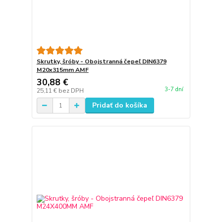
Skrutky, šróby - Obojstranná čepeľ DIN6379
M20x315mm AMF
30,88 €
3-7 dní
25,11 €
bez DPH
Pridať do košíka