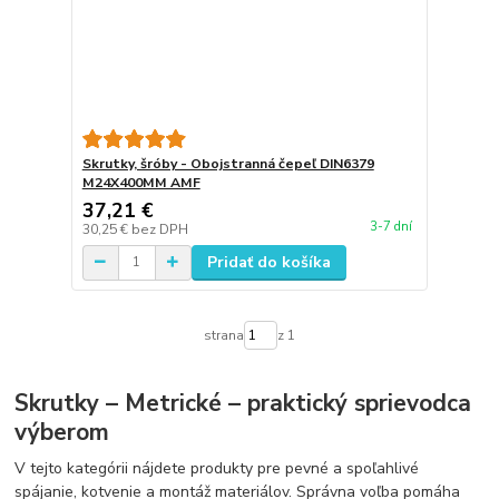
Skrutky, šróby - Obojstranná čepeľ DIN6379
M24X400MM AMF
37,21 €
3-7 dní
30,25 €
bez DPH
Pridať do košíka
strana
z 1
Skrutky – Metrické – praktický sprievodca
výberom
V tejto kategórii nájdete produkty pre pevné a spoľahlivé
spájanie, kotvenie a montáž materiálov. Správna voľba pomáha