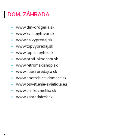
DOM, ZÁHRADA
www.dm-drogeria.sk
www.kvalitnytovar.sk
www.najvypredaj.sk
www.topvypredaj.sk
www.top-nabytok.sk
www.proti-skodcom.sk
www.retromaxishop.sk
www.superpredajca.sk
www.spotrebice-domace.sk
www.osvetlenie-svietidla.eu
www.uni-kozmetika.sk
www.zahradnicek.sk