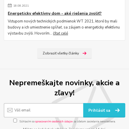
18
.
08
.
2021
Energeticky efektívny dom - aké riešenia zvoliť?
Vstupom nových technických podmienok WT 2021, ktoré by mali
budovy a ich umiestnenie spĺňať, sa záujem o energeticky efektívnu
výstavbu zvýši. Hovorím...
čítať celé
Zobraziť všetky články
Nepremeškajte novinky, akcie a
zľavy!
Prihlásiť sa
Súhlasím so
spracovaním osobných údajov
za účelom zasielania newslettera.