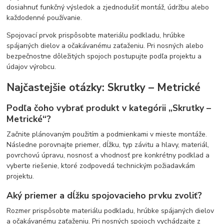
dosiahnuť funkčný výsledok a zjednodušiť montáž, údržbu alebo
každodenné používanie.
Spojovací prvok prispôsobte materiálu podkladu, hrúbke
spájaných dielov a očakávanému zaťaženiu. Pri nosných alebo
bezpečnostne dôležitých spojoch postupujte podľa projektu a
údajov výrobcu.
Najčastejšie otázky: Skrutky – Metrické
Podľa čoho vybrať produkt v kategórii „Skrutky –
Metrické“?
Začnite plánovaným použitím a podmienkami v mieste montáže.
Následne porovnajte priemer, dĺžku, typ závitu a hlavy, materiál,
povrchovú úpravu, nosnosť a vhodnosť pre konkrétny podklad a
vyberte riešenie, ktoré zodpovedá technickým požiadavkám
projektu.
Aký priemer a dĺžku spojovacieho prvku zvoliť?
Rozmer prispôsobte materiálu podkladu, hrúbke spájaných dielov
a očakávanému zaťaženiu. Pri nosných spojoch vychádzajte z