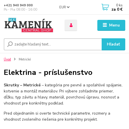
0
ks
+421 940 949 000
EUR
za
0 €
Po - Pia 08:00 - 16:00
Menu
Hľadať
Úvod
Metrické
Elektrina - príslušenstvo
Skrutky – Metrické
– kategória pre pevné a spoľahlivé spájanie,
kotvenie a montáž materiálov. Pri výbere zohľadnite priemer,
dĺžku, typ závitu a hlavy, materiál, povrchovú úpravu, nosnosť a
vhodnosť pre konkrétny podklad.
Pred objednaním si overte technické parametre, rozmery a
vhodnosť zvoleného riešenia pre konkrétny projekt.