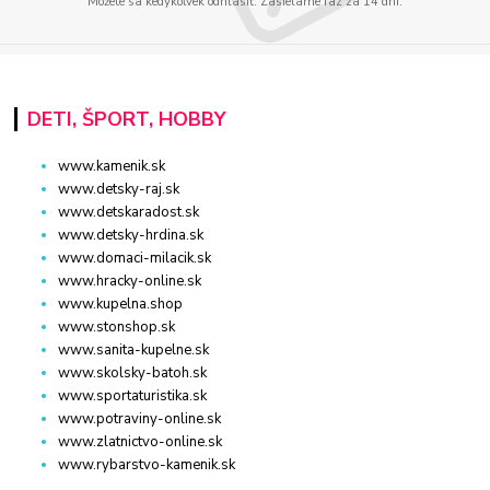
Môžete sa kedykoľvek odhlásiť. Zasielame raz za 14 dní.
DETI, ŠPORT, HOBBY
www.kamenik.sk
www.detsky-raj.sk
www.detskaradost.sk
www.detsky-hrdina.sk
www.domaci-milacik.sk
www.hracky-online.sk
www.kupelna.shop
www.stonshop.sk
www.sanita-kupelne.sk
www.skolsky-batoh.sk
www.sportaturistika.sk
www.potraviny-online.sk
www.zlatnictvo-online.sk
www.rybarstvo-kamenik.sk