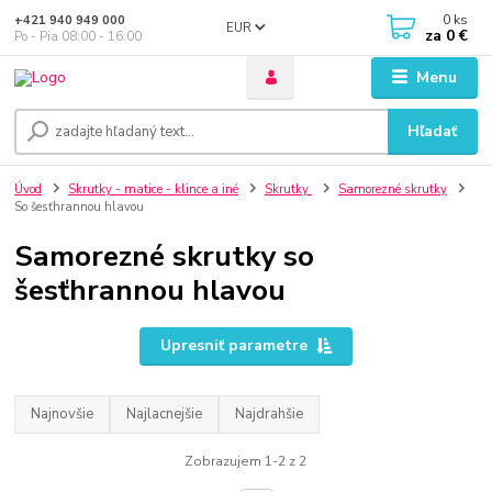
0
ks
+421 940 949 000
EUR
za
0 €
Po - Pia 08:00 - 16:00
Menu
Hľadať
Úvod
Skrutky - matice - klince a iné
Skrutky
Samorezné skrutky
So šesťhrannou hlavou
Samorezné skrutky so
šesťhrannou hlavou
Upresniť parametre
Najnovšie
Najlacnejšie
Najdrahšie
Zobrazujem 1-2 z 2