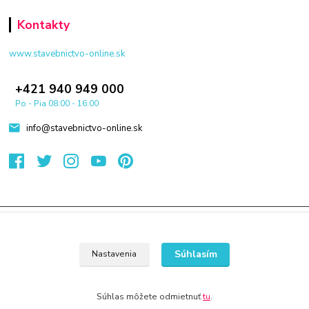
Kontakty
www.stavebnictvo-online.sk
+421 940 949 000
Po - Pia 08:00 - 16:00
info@stavebnictvo-online.sk
© 2024 Všetky práva vyhradené KAMENIK.SK
Vytvorené na
Eshop-rychlo.sk
Súhlasím
Nastavenia
Súhlas môžete odmietnuť
tu
.