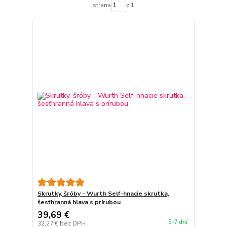
strana
z 1
Skrutky, šróby - Wurth Self-hnacie skrutka,
šesťhranná hlava s prírubou
39,69 €
3-7 dní
32,27 €
bez DPH