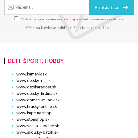
Prihlásiť sa
Súhlasím so
spracovaním osobných údajov
za účelom zasielania newslettera.
Môžete sa kedykoľvek odhlásiť. Zasielame raz za 14 dní.
DETI, ŠPORT, HOBBY
www.kamenik.sk
www.detsky-raj.sk
www.detskaradost.sk
www.detsky-hrdina.sk
www.domaci-milacik.sk
www.hracky-online.sk
www.kupelna.shop
www.stonshop.sk
www.sanita-kupelne.sk
www.skolsky-batoh.sk