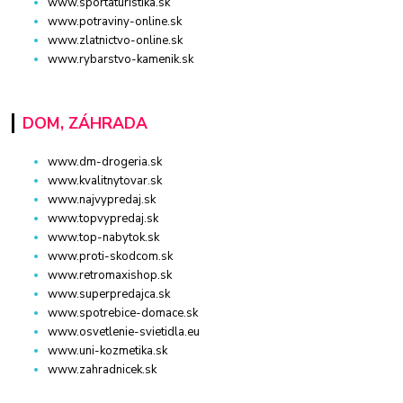
www.sportaturistika.sk
www.potraviny-online.sk
www.zlatnictvo-online.sk
www.rybarstvo-kamenik.sk
DOM, ZÁHRADA
www.dm-drogeria.sk
www.kvalitnytovar.sk
www.najvypredaj.sk
www.topvypredaj.sk
www.top-nabytok.sk
www.proti-skodcom.sk
www.retromaxishop.sk
www.superpredajca.sk
www.spotrebice-domace.sk
www.osvetlenie-svietidla.eu
www.uni-kozmetika.sk
www.zahradnicek.sk