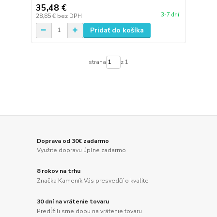
35,48 €
3-7 dní
28,85 €
bez DPH
Pridať do košíka
strana
z 1
Doprava od 30€ zadarmo
Využite dopravu úplne zadarmo
8 rokov na trhu
Značka Kameník Vás presvedčí o kvalite
30 dní na vrátenie tovaru
Predĺžili sme dobu na vrátenie tovaru