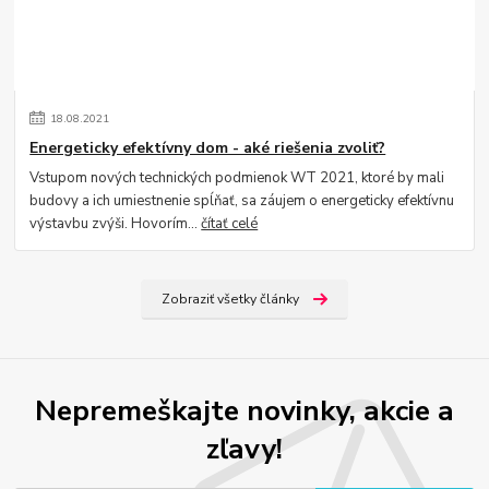
18
.
08
.
2021
Energeticky efektívny dom - aké riešenia zvoliť?
Vstupom nových technických podmienok WT 2021, ktoré by mali
budovy a ich umiestnenie spĺňať, sa záujem o energeticky efektívnu
výstavbu zvýši. Hovorím...
čítať celé
Zobraziť všetky články
Nepremeškajte novinky, akcie a
zľavy!