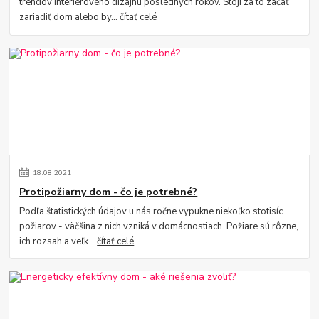
trendov interiérového dizajnu posledných rokov. Stojí za to začať
zariadiť dom alebo by...
čítať celé
18
.
08
.
2021
Protipožiarny dom - čo je potrebné?
Podľa štatistických údajov u nás ročne vypukne niekoľko stotisíc
požiarov - väčšina z nich vzniká v domácnostiach. Požiare sú rôzne,
ich rozsah a veľk...
čítať celé