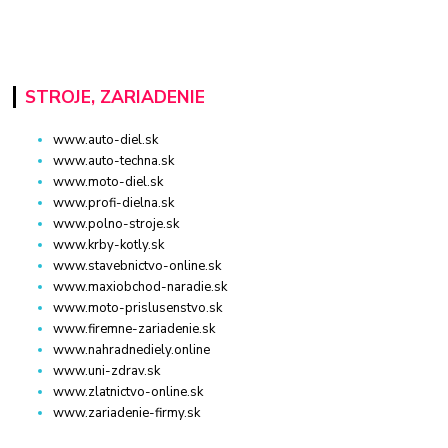
STROJE, ZARIADENIE
www.auto-diel.sk
www.auto-techna.sk
www.moto-diel.sk
www.profi-dielna.sk
www.polno-stroje.sk
www.krby-kotly.sk
www.stavebnictvo-online.sk
www.maxiobchod-naradie.sk
www.moto-prislusenstvo.sk
www.firemne-zariadenie.sk
www.nahradnediely.online
www.uni-zdrav.sk
www.zlatnictvo-online.sk
www.zariadenie-firmy.sk