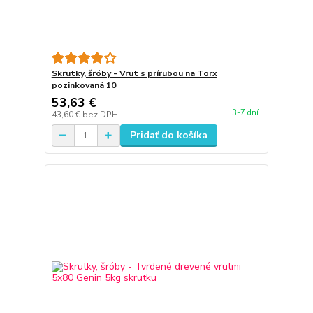
Skrutky, šróby - Vrut s prírubou na Torx
pozinkovaná 10
53,63 €
3-7 dní
43,60 €
bez DPH
Pridať do košíka