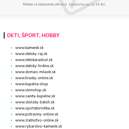
Môžete sa kedykoľvek odhlásiť. Zasielame raz za 14 dní.
DETI, ŠPORT, HOBBY
www.kamenik.sk
www.detsky-raj.sk
www.detskaradost.sk
www.detsky-hrdina.sk
www.domaci-milacik.sk
www.hracky-online.sk
www.kupelna.shop
www.stonshop.sk
www.sanita-kupelne.sk
www.skolsky-batoh.sk
www.sportaturistika.sk
www.potraviny-online.sk
www.zlatnictvo-online.sk
www.rybarstvo-kamenik.sk