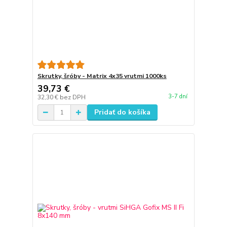
Skrutky, šróby - Matrix 4x35 vrutmi 1000ks
39,73 €
3-7 dní
32,30 €
bez DPH
Pridať do košíka