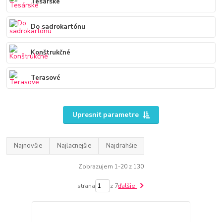
Tesárske
Do sadrokartónu
Konštrukčné
Terasové
Upresniť parametre
Najnovšie
Najlacnejšie
Najdrahšie
Zobrazujem 1-20 z 130
strana
z 7
ďalšie