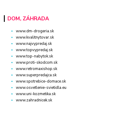
DOM, ZÁHRADA
www.dm-drogeria.sk
www.kvalitnytovar.sk
www.najvypredaj.sk
www.topvypredaj.sk
www.top-nabytok.sk
www.proti-skodcom.sk
www.retromaxishop.sk
www.superpredajca.sk
www.spotrebice-domace.sk
www.osvetlenie-svietidla.eu
www.uni-kozmetika.sk
www.zahradnicek.sk