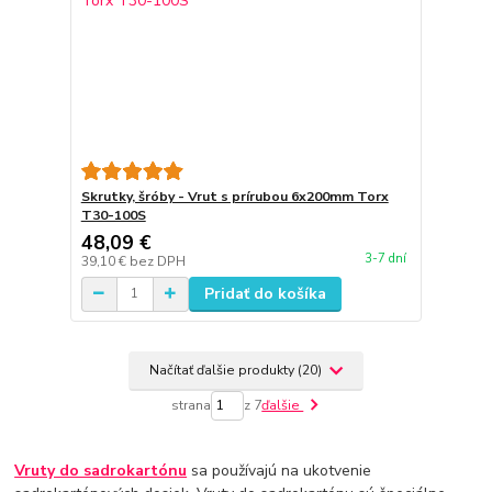
Skrutky, šróby - Vrut s prírubou 6x200mm Torx
T30-100S
48,09 €
3-7 dní
39,10 €
bez DPH
Pridať do košíka
Načítať ďalšie produkty (20)
strana
z 7
ďalšie
Vruty do sadrokartónu
sa používajú na ukotvenie