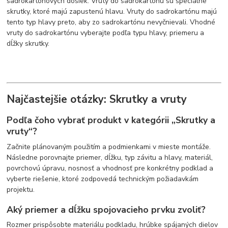
sadrokartónových dosiek. Vruty do sadrokartónu sú špeciálne
skrutky, ktoré majú zapustenú hlavu. Vruty do sadrokartónu majú
tento typ hlavy preto, aby zo sadrokartónu nevyčnievali. Vhodné
vruty do sadrokartónu vyberajte podľa typu hlavy, priemeru a
dĺžky skrutky.
Najčastejšie otázky: Skrutky a vruty
Podľa čoho vybrať produkt v kategórii „Skrutky a
vruty“?
Začnite plánovaným použitím a podmienkami v mieste montáže.
Následne porovnajte priemer, dĺžku, typ závitu a hlavy, materiál,
povrchovú úpravu, nosnosť a vhodnosť pre konkrétny podklad a
vyberte riešenie, ktoré zodpovedá technickým požiadavkám
projektu.
Aký priemer a dĺžku spojovacieho prvku zvoliť?
Rozmer prispôsobte materiálu podkladu, hrúbke spájaných dielov