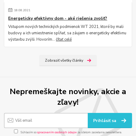
18
.
08
.
2021
Energeticky efektívny dom - aké riešenia zvoliť?
Vstupom nových technických podmienok WT 2021, ktoré by mali
budovy a ich umiestnenie spĺňať, sa záujem o energeticky efektívnu
výstavbu zvýši. Hovorím...
čítať celé
Zobraziť všetky články
Nepremeškajte novinky, akcie a
zľavy!
Prihlásiť sa
Súhlasím so
spracovaním osobných údajov
za účelom zasielania newslettera.