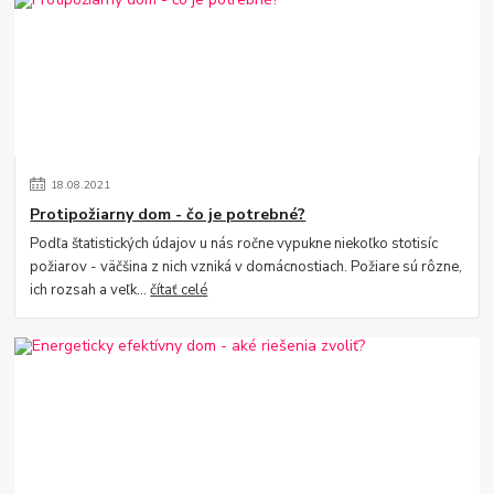
18
.
08
.
2021
Protipožiarny dom - čo je potrebné?
Podľa štatistických údajov u nás ročne vypukne niekoľko stotisíc
požiarov - väčšina z nich vzniká v domácnostiach. Požiare sú rôzne,
ich rozsah a veľk...
čítať celé