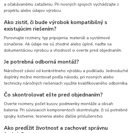
a očakávanému zaťaženiu. Pri nosných spojoch vychádzajte z
projektu alebo údajov výrobcu.
Ako zistiť, či bude výrobok kompatibilný s
existujúcim riešením?
Porovnajte rozmery, typ pripojenia, materiál a systémové
označenie. Ak údaje nie sú zhodné alebo úplné, riaďte sa
dokumentáciou výrobcu a vhodnosť si overte pred objednaním.
Je potrebná odborná montáž?
Náročnosť závisí od konkrétneho výrobku a podkladu. Jednoduché
doplnky možno montovať podľa návodu, pri nosných alebo
technicky náročných riešeniach využite kvalifikovaného odborníka.
Čo skontrolovať ešte pred objednaním?
Overte rozmery, počet kusov, podmienky montáže a obsah
balenia. Pri súvisiacich komponentoch skontrolujte, či sú potrebné
spojky, kotvenie, tesnenia alebo ďalšie príslušenstvo.
Ako predĺžiť životnosť a zachovať správnu