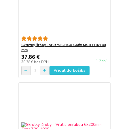
Skrutky, šróby - vrutmi SiHGA Gofix MS II Fi 8x140
mm
37,86 €
3-7 dní
30,78 €
bez DPH
Pridať do košíka