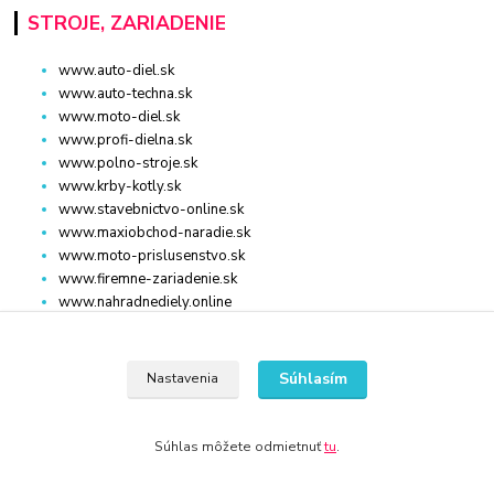
STROJE, ZARIADENIE
www.auto-diel.sk
www.auto-techna.sk
www.moto-diel.sk
www.profi-dielna.sk
www.polno-stroje.sk
www.krby-kotly.sk
www.stavebnictvo-online.sk
www.maxiobchod-naradie.sk
www.moto-prislusenstvo.sk
www.firemne-zariadenie.sk
www.nahradnediely.online
www.uni-zdrav.sk
www.zlatnictvo-online.sk
www.zariadenie-firmy.sk
Súhlasím
Nastavenia
Kontakty
Súhlas môžete odmietnuť
tu
.