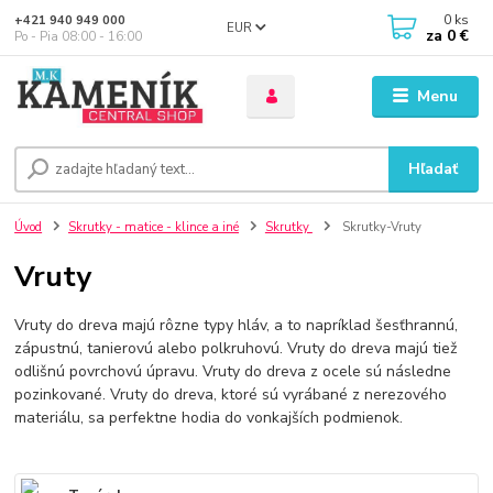
0
ks
+421 940 949 000
EUR
za
0 €
Po - Pia 08:00 - 16:00
Menu
Hľadať
Úvod
Skrutky - matice - klince a iné
Skrutky
Skrutky-Vruty
Vruty
Vruty do dreva majú rôzne typy hláv, a to napríklad šesťhrannú,
zápustnú, tanierovú alebo polkruhovú. Vruty do dreva majú tiež
odlišnú povrchovú úpravu. Vruty do dreva z ocele sú následne
pozinkované. Vruty do dreva, ktoré sú vyrábané z nerezového
materiálu, sa perfektne hodia do vonkajších podmienok.