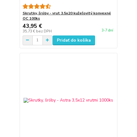
Skrutky, šróby - vrut 3.5x20 kužeľovitý konvexné
OC 100ks
43,95 €
3-7 dní
35,73 €
bez DPH
Pridať do košíka