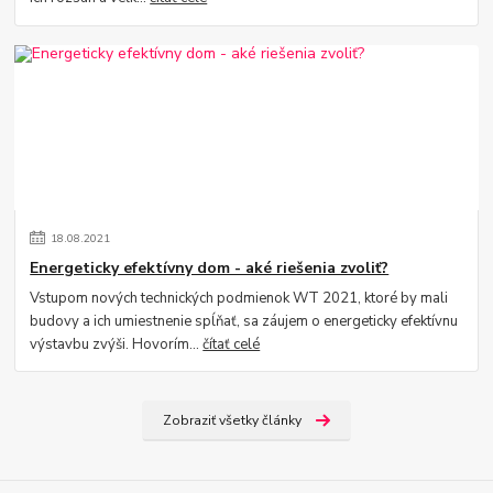
18
.
08
.
2021
Energeticky efektívny dom - aké riešenia zvoliť?
Vstupom nových technických podmienok WT 2021, ktoré by mali
budovy a ich umiestnenie spĺňať, sa záujem o energeticky efektívnu
výstavbu zvýši. Hovorím...
čítať celé
Zobraziť všetky články