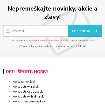
Nepremeškajte novinky, akcie a
zľavy!
Prihlásiť sa
Súhlasím so
spracovaním osobných údajov
za účelom zasielania newslettera.
Môžete sa kedykoľvek odhlásiť. Zasielame raz za 14 dní.
DETI, ŠPORT, HOBBY
www.kamenik.sk
www.detsky-raj.sk
www.detskaradost.sk
www.detsky-hrdina.sk
www.domaci-milacik.sk