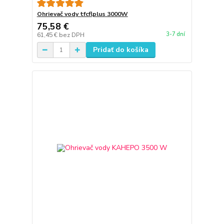
Ohrievač vody tfcflplus 3000W
75,58 €
3-7 dní
61,45 €
bez DPH
Pridať do košíka