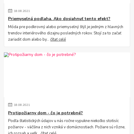
18
.
08
.
2021
Priemyselná podlaha. Ako dosiahnuť tento efekt?
Móda pre podkrovný alebo priemyselný štýl je jedným z hlavných
trendov interiérového dizajnu posledných rokov. Stojí za to začať
zariadiť dom alebo by...
čítať celé
18
.
08
.
2021
Protipožiarny dom - čo je potrebné?
Podľa štatistických údajov u nás ročne vypukne niekoľko stotisíc
požiarov - väčšina z nich vzniká v domácnostiach. Požiare sú rôzne,
ich rozsah a veľk...
čítať celé