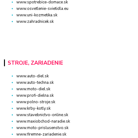
www.spotrebice-domace.sk
www.osvetlenie-svietidla.eu
www.uni-kozmetika.sk
www.zahradnicek.sk
STROJE, ZARIADENIE
www.auto-diel.sk
www.auto-techna.sk
www.moto-diel.sk
www.profi-dielna.sk
www.polno-stroje.sk
www.krby-kotly.sk
www.stavebnictvo-online.sk
www.maxiobchod-naradie.sk
www.moto-prislusenstvo.sk
www.firemne-zariadenie.sk