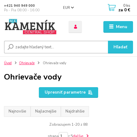
0
ks
+421 940 949 000
EUR
za
0 €
Po - Pia 08:00 - 16:00
Menu
Hľadať
Úvod
Ohrievače
Ohrievače vody
Ohrievače vody
Upresniť parametre
Najnovšie
Najlacnejšie
Najdrahšie
Zobrazujem 1-20 z 88
strana
z 5
ďalšie