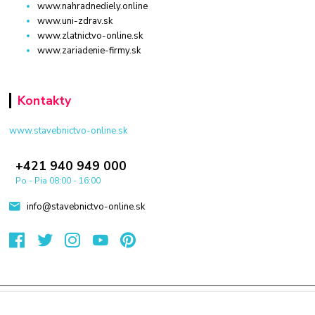
www.nahradnediely.online
www.uni-zdrav.sk
www.zlatnictvo-online.sk
www.zariadenie-firmy.sk
Kontakty
www.stavebnictvo-online.sk
+421 940 949 000
Po - Pia 08:00 - 16:00
info@stavebnictvo-online.sk
© 2024 Všetky práva vyhradené KAMENIK.SK