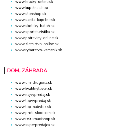
www.hracky-online.sk
www.kupelna.shop
www.stonshop.sk
www.sanita-kupelne.sk
www.skolsky-batoh.sk
www.sportaturistika.sk
www.potraviny-online.sk
www.zlatnictvo-online.sk
www.rybarstvo-kamenik.sk
DOM, ZÁHRADA
www.dm-drogeria.sk
www.kvalitnytovar.sk
www.najvypredaj.sk
www.topvypredaj.sk
www.top-nabytok.sk
www.proti-skodcom.sk
www.retromaxishop.sk
www.superpredajca.sk