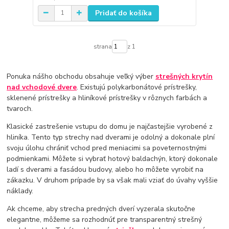
Pridať do košíka
strana
z 1
Ponuka nášho obchodu obsahuje veľký výber
strešných krytín
nad vchodové dvere
. Existujú polykarbonátové prístrešky,
sklenené prístrešky a hliníkové prístrešky v rôznych farbách a
tvaroch.
Klasické zastrešenie vstupu do domu je najčastejšie vyrobené z
hliníka. Tento typ strechy nad dverami je odolný a dokonale plní
svoju úlohu chrániť vchod pred meniacimi sa poveternostnými
podmienkami. Môžete si vybrať hotový baldachýn, ktorý dokonale
ladí s dverami a fasádou budovy, alebo ho môžete vyrobiť na
zákazku. V druhom prípade by sa však mali vziať do úvahy vyššie
náklady.
Ak chceme, aby strecha predných dverí vyzerala skutočne
elegantne, môžeme sa rozhodnúť pre transparentný strešný