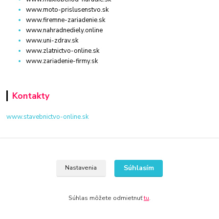
www.moto-prislusenstvo.sk
www.firemne-zariadenie.sk
www.nahradnediely.online
www.uni-zdrav.sk
www.zlatnictvo-online.sk
www.zariadenie-firmy.sk
Kontakty
www.stavebnictvo-online.sk
+421 940 949 000
Po - Pia 08:00 - 16:00
Súhlasím
Nastavenia
info@stavebnictvo-online.sk
Súhlas môžete odmietnuť
tu
.