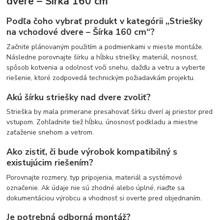
dvere – Šírka 160 cm
Podľa čoho vybrať produkt v kategórii „Striešky
na vchodové dvere – Šírka 160 cm“?
Začnite plánovaným použitím a podmienkami v mieste montáže.
Následne porovnajte šírku a hĺbku striešky, materiál, nosnosť,
spôsob kotvenia a odolnosť voči snehu, dažďu a vetru a vyberte
riešenie, ktoré zodpovedá technickým požiadavkám projektu.
Akú šírku striešky nad dvere zvoliť?
Strieška by mala primerane presahovať šírku dverí aj priestor pred
vstupom. Zohľadnite tiež hĺbku, únosnosť podkladu a miestne
zaťaženie snehom a vetrom.
Ako zistiť, či bude výrobok kompatibilný s
existujúcim riešením?
Porovnajte rozmery, typ pripojenia, materiál a systémové
označenie. Ak údaje nie sú zhodné alebo úplné, riaďte sa
dokumentáciou výrobcu a vhodnosť si overte pred objednaním.
Je potrebná odborná montáž?