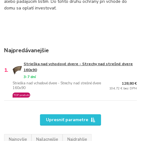
alebo padajúcim lístím. Do tohto druhu ochrany pri vchode do
domu sa oplatí investovať.
Najpredávanejšie
Strieška nad vchodové dvere - Strechy nad strešné dvere
1.
160x90
3-7 dní
Strieška nad vchodové dvere - Strechy nad strešné dvere
128,80 €
160x90
104,72 € bez DPH
TOP produkt
Upresniť parametre
Najnovšie
Najlacnejšie
Najdrahšie