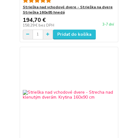
Strieška nad vchodové dvere - Strieška na dvere
Strieška 160x85 hnedá
194,70 €
3-7 dní
158,29 €
bez DPH
Pridať do košíka