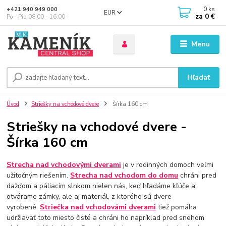
0
ks
+421 940 949 000
EUR
za
0 €
Po - Pia 08:00 - 16:00
Menu
Hľadať
Úvod
Striešky na vchodové dvere
Šírka 160 cm
Striešky na vchodové dvere -
Šírka 160 cm
Strecha nad vchodovými dverami
je v rodinných domoch veľmi
užitočným riešením.
Strecha nad vchodom do domu
chráni pred
dažďom a páliacim slnkom nielen nás, keď hľadáme kľúče a
otvárame zámky, ale aj materiál, z ktorého sú dvere
vyrobené.
Striečka nad vchodovámi dverami
tiež pomáha
udržiavať toto miesto čisté a chráni ho napríklad pred snehom