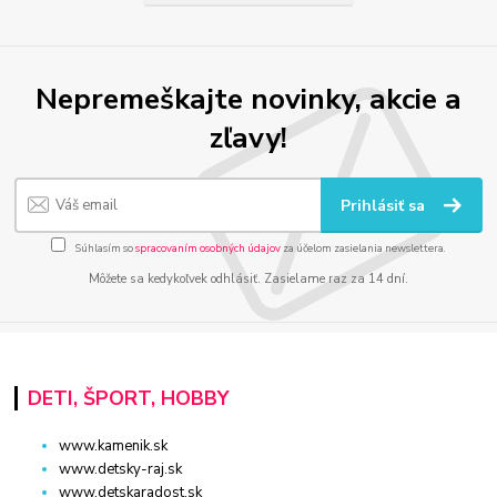
Nepremeškajte novinky, akcie a
zľavy!
Prihlásiť sa
Súhlasím so
spracovaním osobných údajov
za účelom zasielania newslettera.
Môžete sa kedykoľvek odhlásiť. Zasielame raz za 14 dní.
DETI, ŠPORT, HOBBY
www.kamenik.sk
www.detsky-raj.sk
www.detskaradost.sk