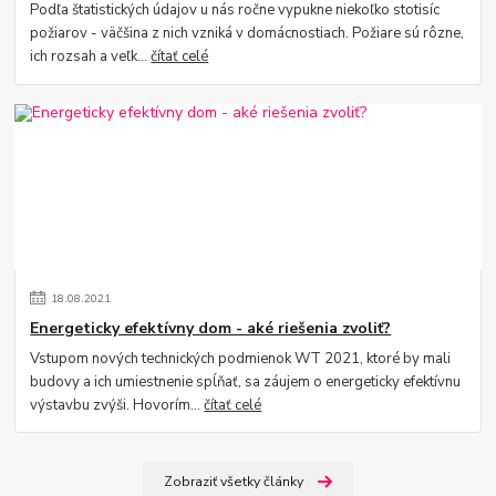
Podľa štatistických údajov u nás ročne vypukne niekoľko stotisíc
požiarov - väčšina z nich vzniká v domácnostiach. Požiare sú rôzne,
ich rozsah a veľk...
čítať celé
18
.
08
.
2021
Energeticky efektívny dom - aké riešenia zvoliť?
Vstupom nových technických podmienok WT 2021, ktoré by mali
budovy a ich umiestnenie spĺňať, sa záujem o energeticky efektívnu
výstavbu zvýši. Hovorím...
čítať celé
Zobraziť všetky články