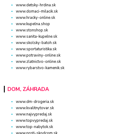
www.detsky-hrdina.sk
www.domaci-milacik.sk
www.hracky-online.sk
www.kupelna.shop
www.stonshop.sk
www.sanita-kupelne.sk
www.skolsky-batoh.sk
www.sportaturistika.sk
www.potraviny-online.sk
www.zlatnictvo-online.sk
www.rybarstvo-kamenik.sk
DOM, ZÁHRADA
www.dm-drogeria.sk
www.kvalitnytovar.sk
www.najvypredaj.sk
www.topvypredaj.sk
www.top-nabytok.sk
www.proti-skodcom.sk