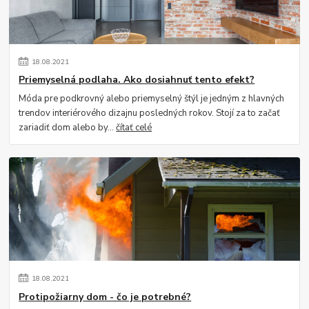
18
.
08
.
2021
Priemyselná podlaha. Ako dosiahnuť tento efekt?
Móda pre podkrovný alebo priemyselný štýl je jedným z hlavných
trendov interiérového dizajnu posledných rokov. Stojí za to začať
zariadiť dom alebo by...
čítať celé
18
.
08
.
2021
Protipožiarny dom - čo je potrebné?