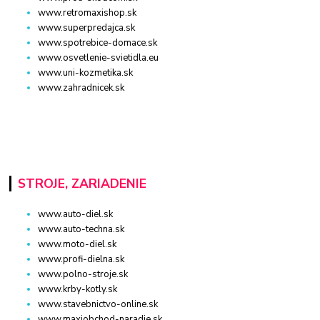
www.retromaxishop.sk
www.superpredajca.sk
www.spotrebice-domace.sk
www.osvetlenie-svietidla.eu
www.uni-kozmetika.sk
www.zahradnicek.sk
STROJE, ZARIADENIE
www.auto-diel.sk
www.auto-techna.sk
www.moto-diel.sk
www.profi-dielna.sk
www.polno-stroje.sk
www.krby-kotly.sk
www.stavebnictvo-online.sk
www.maxiobchod-naradie.sk