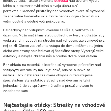
model zo skla. Takáto sklenená
strieška
nad dverami vyzerá
ľahko a je takmer neviditeľná a svoju úlohu plní
perfektne. Sklenené prístrešky nad vchodové dvere sú vyrobené
zo špeciálne tvrdeného skla, takže napriek dojmu ľahkosti sú
veľmi odolné a odolné voči poškodeniu.
Baldachýny nad vstupnými dverami sa líšia aj veľkosťou a
dizajnom. Môžu mať šikmý alebo polkruhový tvar; je dôležité, aby
voda a sneh nepadali na strechu nad vchodom, ale samovoľne z
nej skĺzli. Okrem zastrešenia vstupu do domu môžeme na jednu
alebo dve strany nainštalovať aj špeciálne steny. Vyzerajú veľmi
esteticky a navyše chránia nás a predné dvere pred vetrom.
Bez ohľadu na materiál, z ktorého sú vyrobené, prístrešky nad
vstupnými dverami by mali byť ľahké, odolné a ľahko sa
inštalujú. Ich inštaláciu cez dvere obvykle outsourcujeme
špecialistom, ale inštalácia strechy nad dverami je taká
jednoduchá, že so správnym náradím a príslušenstvom to
zvládneme sami.
Najčastejšie otázky: Striešky na vchodové