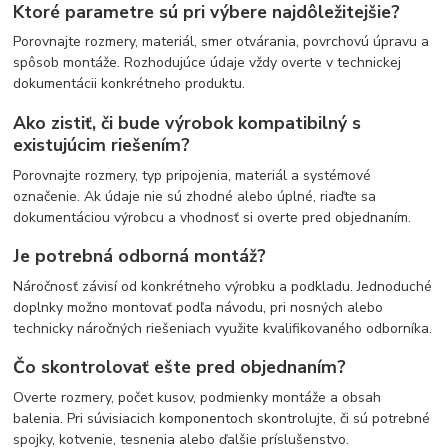
Ktoré parametre sú pri výbere najdôležitejšie?
Porovnajte rozmery, materiál, smer otvárania, povrchovú úpravu a
spôsob montáže. Rozhodujúce údaje vždy overte v technickej
dokumentácii konkrétneho produktu.
Ako zistiť, či bude výrobok kompatibilný s
existujúcim riešením?
Porovnajte rozmery, typ pripojenia, materiál a systémové
označenie. Ak údaje nie sú zhodné alebo úplné, riaďte sa
dokumentáciou výrobcu a vhodnosť si overte pred objednaním.
Je potrebná odborná montáž?
Náročnosť závisí od konkrétneho výrobku a podkladu. Jednoduché
doplnky možno montovať podľa návodu, pri nosných alebo
technicky náročných riešeniach využite kvalifikovaného odborníka.
Čo skontrolovať ešte pred objednaním?
Overte rozmery, počet kusov, podmienky montáže a obsah
balenia. Pri súvisiacich komponentoch skontrolujte, či sú potrebné
spojky, kotvenie, tesnenia alebo ďalšie príslušenstvo.