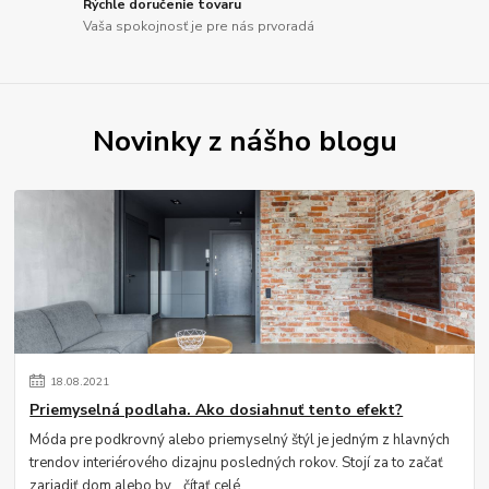
Rýchle doručenie tovaru
Vaša spokojnosť je pre nás prvoradá
Novinky z nášho blogu
18
.
08
.
2021
Priemyselná podlaha. Ako dosiahnuť tento efekt?
Móda pre podkrovný alebo priemyselný štýl je jedným z hlavných
trendov interiérového dizajnu posledných rokov. Stojí za to začať
zariadiť dom alebo by...
čítať celé