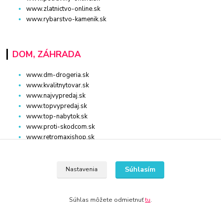
www.zlatnictvo-online.sk
www.rybarstvo-kamenik.sk
DOM, ZÁHRADA
www.dm-drogeria.sk
www.kvalitnytovar.sk
www.najvypredaj.sk
www.topvypredaj.sk
www.top-nabytok.sk
www.proti-skodcom.sk
www.retromaxishop.sk
www.superpredajca.sk
www.spotrebice-domace.sk
www.osvetlenie-svietidla.eu
Súhlasím
Nastavenia
www.uni-kozmetika.sk
www.zahradnicek.sk
Súhlas môžete odmietnuť
tu
.