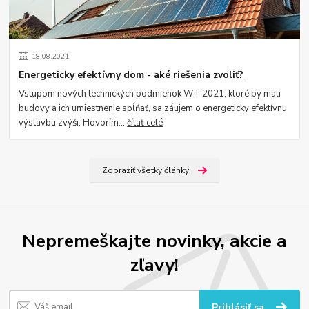
18
.
08
.
2021
Energeticky efektívny dom - aké riešenia zvoliť?
Vstupom nových technických podmienok WT 2021, ktoré by mali
budovy a ich umiestnenie spĺňať, sa záujem o energeticky efektívnu
výstavbu zvýši. Hovorím...
čítať celé
Zobraziť všetky články
Nepremeškajte novinky, akcie a
zľavy!
Prihlásiť sa