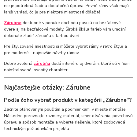
nie je potrebná žiadna dodatočná úprava. Pevné rámy však majú
ľahší vzhľad, čo je pre niektoré miestnosti dôležité.
Zárubne
dostupné v ponuke obchodu pasujú na bezfalcové
dvere aj na bezfalcové modely. Široká škála farieb vám umožní
dokonale zladiť zárubňu s farbou dverí.
Pre štylizované miestnosti si môžete vybrať rámy v retro štýle a
pre moderné - najnovšie návrhy rámov.
Dobre zvolená
zárubňa
dodá interiéru aj dverám, ktoré sú v ňom
nainštalované, osobitý charakter.
Najčastejšie otázky: Zárubne
Podľa čoho vybrať produkt v kategórii „Zárubne“?
Začnite plánovaným použitím a podmienkami v mieste montáže.
Následne porovnajte rozmery, materiál, smer otvárania, povrchovú
úpravu a spôsob montáže a vyberte riešenie, ktoré zodpovedá
technickým požiadavkám projektu.