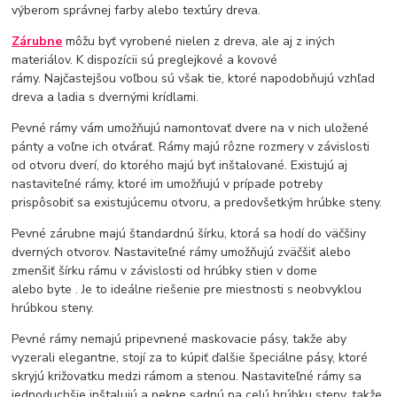
výberom správnej farby alebo textúry dreva.
Zárubne
môžu byť vyrobené nielen z dreva, ale aj z iných
materiálov. K dispozícii sú preglejkové a kovové
rámy. Najčastejšou voľbou sú však tie, ktoré napodobňujú vzhľad
dreva a ladia s dvernými krídlami.
Pevné rámy vám umožňujú namontovať dvere na v nich uložené
pánty a voľne ich otvárať. Rámy majú rôzne rozmery v závislosti
od otvoru dverí, do ktorého majú byť inštalované. Existujú aj
nastaviteľné rámy, ktoré im umožňujú v prípade potreby
prispôsobiť sa existujúcemu otvoru, a predovšetkým hrúbke steny.
Pevné zárubne majú štandardnú šírku, ktorá sa hodí do väčšiny
dverných otvorov. Nastaviteľné rámy umožňujú zväčšiť alebo
zmenšiť šírku rámu v závislosti od hrúbky stien v dome
alebo
byte
. Je to ideálne riešenie pre miestnosti s neobvyklou
hrúbkou steny.
Pevné rámy nemajú pripevnené maskovacie pásy, takže aby
vyzerali elegantne, stojí za to kúpiť ďalšie špeciálne pásy, ktoré
skryjú križovatku medzi rámom a stenou. Nastaviteľné rámy sa
jednoduchšie inštalujú a pekne sadnú na celú hrúbku steny, takže