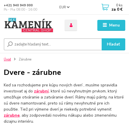
0
ks
+421 940 949 000
EUR
za
0 €
Po - Pia 08:00 - 16:00
Menu
Hľadať
Úvod
Zárubne
Dvere - zárubne
Keď sa rozhodujeme pre kúpu nových
dverí
, musíme spravidla
investovať aj do
zárubní
, ktoré sú nevyhnutným prvkom, ktorý
umožňuje otváranie a zatváranie dverí. Rámy majú pánty, na ktoré
sú dvere namontované, preto sú rámy nevyhnutné pre ich
použitie. Tiež pri výmene dverí je niekedy potrebné vymeniť
zárubne
, aby zodpovedali novému nákupu alebo zmenenému
dizajnu interiéru.