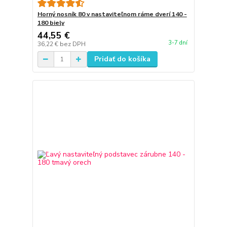
Horný nosník 80 v nastaviteľnom ráme dverí 140 -
180 biely
44,55 €
3-7 dní
36,22 €
bez DPH
Pridať do košíka