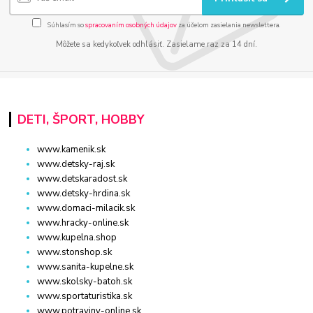
Súhlasím so
spracovaním osobných údajov
za účelom zasielania newslettera.
Môžete sa kedykoľvek odhlásiť. Zasielame raz za 14 dní.
DETI, ŠPORT, HOBBY
www.kamenik.sk
www.detsky-raj.sk
www.detskaradost.sk
www.detsky-hrdina.sk
www.domaci-milacik.sk
www.hracky-online.sk
www.kupelna.shop
www.stonshop.sk
www.sanita-kupelne.sk
www.skolsky-batoh.sk
www.sportaturistika.sk
www.potraviny-online.sk