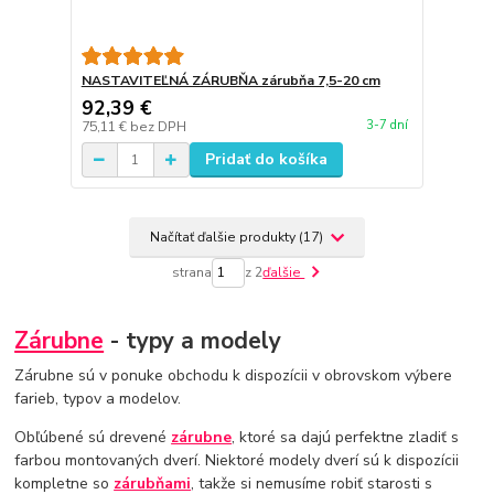
NASTAVITEĽNÁ ZÁRUBŇA zárubňa 7,5-20 cm
92,39 €
3-7 dní
75,11 €
bez DPH
Pridať do košíka
Načítať ďalšie produkty (17)
strana
z 2
ďalšie
Zárubne
- typy a modely
Zárubne sú v ponuke obchodu k dispozícii v obrovskom výbere
farieb, typov a modelov.
Obľúbené sú drevené
zárubne
, ktoré sa dajú perfektne zladiť s
farbou montovaných dverí. Niektoré modely dverí sú k dispozícii
kompletne so
zárubňami
, takže si nemusíme robiť starosti s