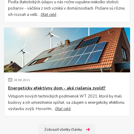
Podľa štatistických údajov u nás ročne vypukne niekoľko stotisíc
požiarov - väčšina z nich vzniká v domácnostiach. Požiare sú rôzne,
ich rozsah a veľk...
čítať celé
18
.
08
.
2021
Energeticky efektívny dom - aké riešenia zvoliť?
Vstupom nových technických podmienok WT 2021, ktoré by mali
budovy a ich umiestnenie spĺňať, sa záujem o energeticky efektívnu
výstavbu zvýši. Hovorím...
čítať celé
Zobraziť všetky články