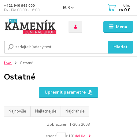
0
ks
+421 940 949 000
EUR
za
0 €
Po - Pia 08:00 - 16:00
Menu
Hľadať
Úvod
Ostatné
Ostatné
Upresniť parametre
Najnovšie
Najlacnejšie
Najdrahšie
Zobrazujem 1-20 z 2008
strana
z 101
ďalšie