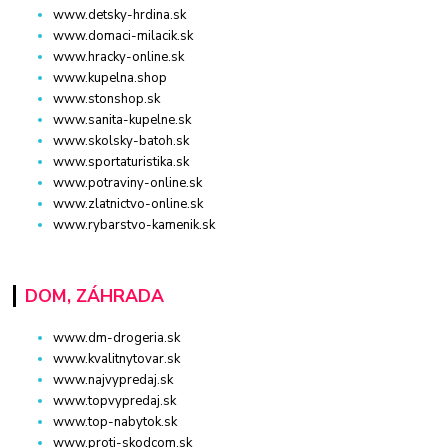
www.detsky-hrdina.sk
www.domaci-milacik.sk
www.hracky-online.sk
www.kupelna.shop
www.stonshop.sk
www.sanita-kupelne.sk
www.skolsky-batoh.sk
www.sportaturistika.sk
www.potraviny-online.sk
www.zlatnictvo-online.sk
www.rybarstvo-kamenik.sk
DOM, ZÁHRADA
www.dm-drogeria.sk
www.kvalitnytovar.sk
www.najvypredaj.sk
www.topvypredaj.sk
www.top-nabytok.sk
www.proti-skodcom.sk