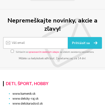
Nepremeškajte novinky, akcie a
zľavy!
Prihlásiť sa
Súhlasím so
spracovaním osobných údajov
za účelom zasielania newslettera.
Môžete sa kedykoľvek odhlásiť. Zasielame raz za 14 dní.
DETI, ŠPORT, HOBBY
www.kamenik.sk
www.detsky-raj.sk
www.detskaradost.sk