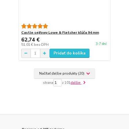
Castle sejfowy Lowe & Fletcher kľúča 94 mm
62,74 €
3-7 dní
51,01 €
bez DPH
Pridať do košíka
Načítať ďalšie produkty (20)
strana
z 101
ďalšie