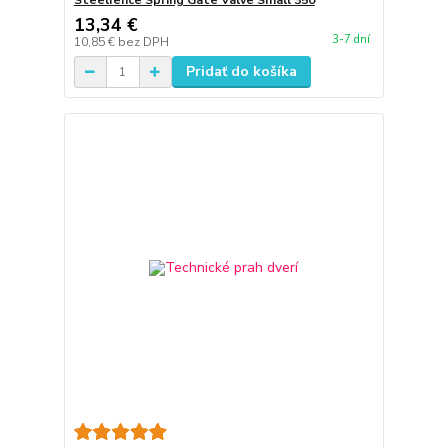
Steelfence Spring Gate Valve Small 350
13,34 €
3-7 dní
10,85 €
bez DPH
Pridať do košíka