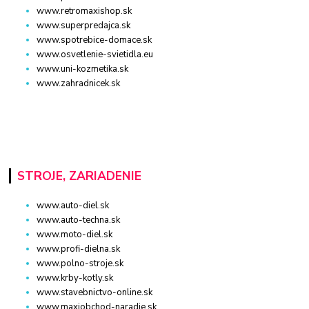
www.retromaxishop.sk
www.superpredajca.sk
www.spotrebice-domace.sk
www.osvetlenie-svietidla.eu
www.uni-kozmetika.sk
www.zahradnicek.sk
STROJE, ZARIADENIE
www.auto-diel.sk
www.auto-techna.sk
www.moto-diel.sk
www.profi-dielna.sk
www.polno-stroje.sk
www.krby-kotly.sk
www.stavebnictvo-online.sk
www.maxiobchod-naradie.sk