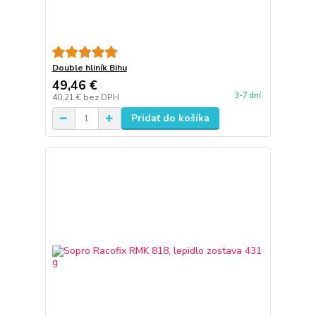
Double hliník Bihu
49,46 €
3-7 dní
40,21 €
bez DPH
Pridať do košíka