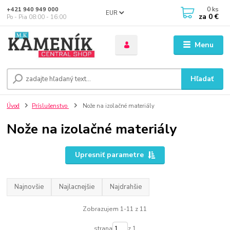
0
ks
+421 940 949 000
EUR
za
0 €
Po - Pia 08:00 - 16:00
Menu
Hľadať
Úvod
Príslušenstvo
Nože na izolačné materiály
Nože na izolačné materiály
Upresniť parametre
Najnovšie
Najlacnejšie
Najdrahšie
Zobrazujem 1-11 z 11
strana
z 1