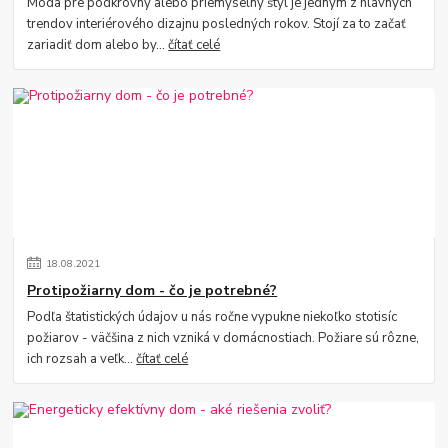
Móda pre podkrovný alebo priemyselný štýl je jedným z hlavných
trendov interiérového dizajnu posledných rokov. Stojí za to začať
zariadiť dom alebo by...
čítať celé
18
.
08
.
2021
Protipožiarny dom - čo je potrebné?
Podľa štatistických údajov u nás ročne vypukne niekoľko stotisíc
požiarov - väčšina z nich vzniká v domácnostiach. Požiare sú rôzne,
ich rozsah a veľk...
čítať celé