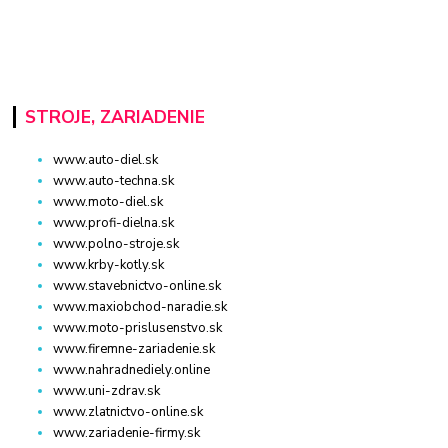
STROJE, ZARIADENIE
www.auto-diel.sk
www.auto-techna.sk
www.moto-diel.sk
www.profi-dielna.sk
www.polno-stroje.sk
www.krby-kotly.sk
www.stavebnictvo-online.sk
www.maxiobchod-naradie.sk
www.moto-prislusenstvo.sk
www.firemne-zariadenie.sk
www.nahradnediely.online
www.uni-zdrav.sk
www.zlatnictvo-online.sk
www.zariadenie-firmy.sk