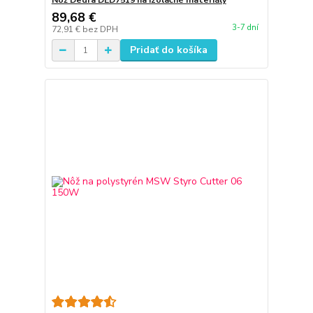
Nôž Dedra DED7519 na izolačné materiály
89,68 €
3-7 dní
72,91 €
bez DPH
Pridať do košíka