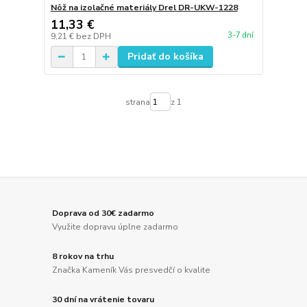
Nôž na izolačné materiály Drel DR-UKW-1228
11,33 €
3-7 dní
9,21 €
bez DPH
Pridať do košíka
strana
z 1
Doprava od 30€ zadarmo
Využite dopravu úplne zadarmo
8 rokov na trhu
Značka Kameník Vás presvedčí o kvalite
30 dní na vrátenie tovaru