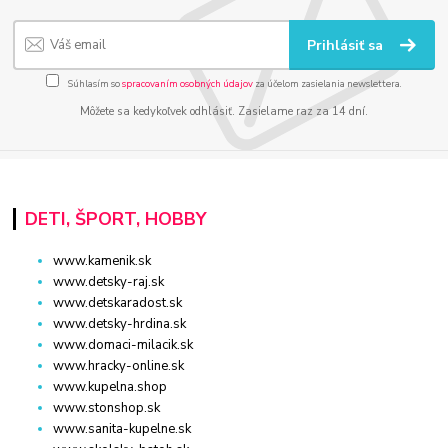
Prihlásiť sa
Súhlasím so
spracovaním osobných údajov
za účelom zasielania newslettera.
Môžete sa kedykoľvek odhlásiť. Zasielame raz za 14 dní.
DETI, ŠPORT, HOBBY
www.kamenik.sk
www.detsky-raj.sk
www.detskaradost.sk
www.detsky-hrdina.sk
www.domaci-milacik.sk
www.hracky-online.sk
www.kupelna.shop
www.stonshop.sk
www.sanita-kupelne.sk