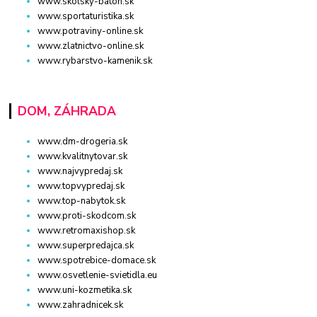
www.skolsky-batoh.sk
www.sportaturistika.sk
www.potraviny-online.sk
www.zlatnictvo-online.sk
www.rybarstvo-kamenik.sk
DOM, ZÁHRADA
www.dm-drogeria.sk
www.kvalitnytovar.sk
www.najvypredaj.sk
www.topvypredaj.sk
www.top-nabytok.sk
www.proti-skodcom.sk
www.retromaxishop.sk
www.superpredajca.sk
www.spotrebice-domace.sk
www.osvetlenie-svietidla.eu
www.uni-kozmetika.sk
www.zahradnicek.sk