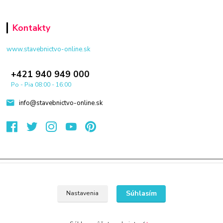
Kontakty
www.stavebnictvo-online.sk
+421 940 949 000
Po - Pia 08:00 - 16:00
info@stavebnictvo-online.sk
© 2024 Všetky práva vyhradené KAMENIK.SK
Vytvorené na
Eshop-rychlo.sk
Súhlasím
Nastavenia