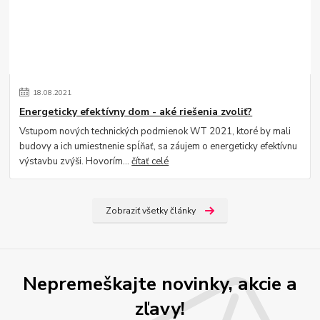
18
.
08
.
2021
Energeticky efektívny dom - aké riešenia zvoliť?
Vstupom nových technických podmienok WT 2021, ktoré by mali
budovy a ich umiestnenie spĺňať, sa záujem o energeticky efektívnu
výstavbu zvýši. Hovorím...
čítať celé
Zobraziť všetky články
Nepremeškajte novinky, akcie a
zľavy!