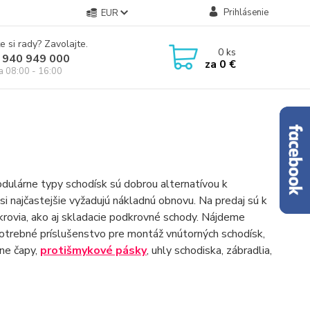
Prihlásenie
EUR
e si rady? Zavolajte.
0
ks
 940 949 000
za
0 €
ia 08:00 - 16:00
ulárne typy schodísk sú dobrou alternatívou k
si najčastejšie vyžadujú nákladnú obnovu. Na predaj sú k
rovia, ako aj skladacie podkrovné schody. Nájdeme
otrebné príslušenstvo pre montáž vnútorných schodísk,
žne čapy,
protišmykové pásky
, uhly schodiska, zábradlia,