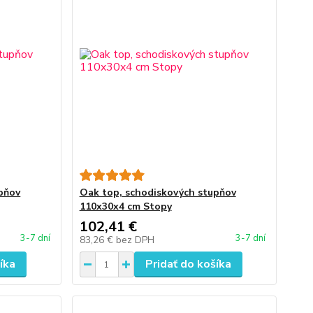
pňov
Oak top, schodiskových stupňov
110x30x4 cm Stopy
102,41 €
3-7 dní
3-7 dní
83,26 €
bez DPH
íka
Pridať do košíka