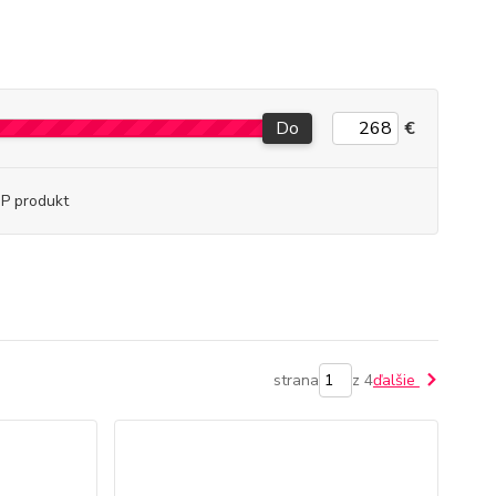
Do
€
P produkt
strana
z 4
ďalšie