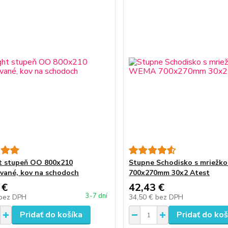
t stupeň OO 800x210
Stupne Schodisko s mriež
vané, kov na schodoch
700x270mm 30x2 Atest
 €
42,43 €
3-7 dní
bez DPH
34,50 €
bez DPH
Pridať do košíka
Pridať do koš