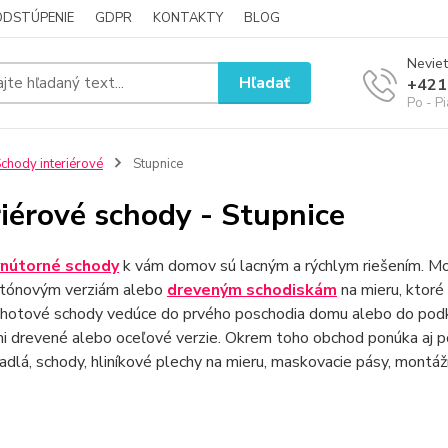
ODSTÚPENIE
GDPR
KONTAKTY
BLOG
Neviet
Hľadať
+421
Po - P
chody interiérové
Stupnice
riérové schody - Stupnice
vnútorné schody
k vám domov sú lacným a rýchlym riešením. Mod
tónovým verziám alebo
dreveným schodiskám
na mieru, ktoré 
i hotové schody vedúce do prvého poschodia domu alebo do podk
i drevené alebo oceľové verzie. Okrem toho obchod ponúka aj p
adlá, schody, hliníkové plechy na mieru, maskovacie pásy, montá