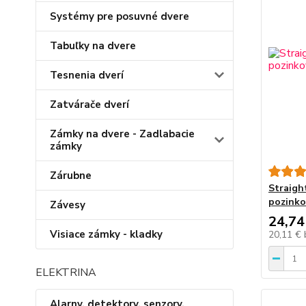
Systémy pre posuvné dvere
Tabuľky na dvere
Tesnenia dverí
Zatvárače dverí
Zámky na dvere - Zadlabacie
zámky
Zárubne
Straigh
pozinko
Závesy
24,74
Visiace zámky - kladky
20,11 €
ELEKTRINA
Alarny, detektory, senzory,