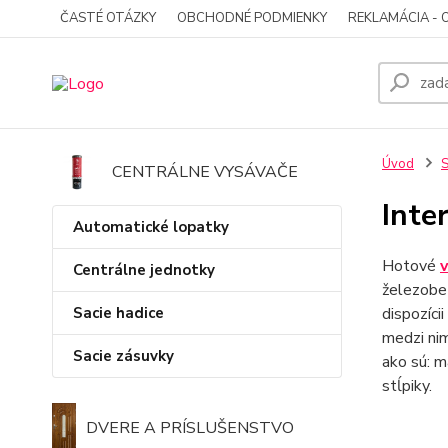
ČASTÉ OTÁZKY
OBCHODNÉ PODMIENKY
REKLAMÁCIA - 
Úvod
S
CENTRÁLNE VYSÁVAČE
Inte
Automatické lopatky
Hotové
Centrálne jednotky
železobe
Sacie hadice
dispozíci
medzi nim
Sacie zásuvky
ako sú: m
stĺpiky.
DVERE A PRÍSLUŠENSTVO