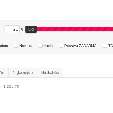
€
Od
adom
Novinka
Akcia
Doprava ZADARMO
TO
šie
Najlacnejšie
Najdrahšie
m 1-20 z 76