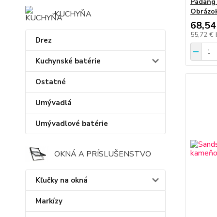
Padang 
Obrázok
KUCHYŇA
68,54
55,72 €
Drez
Kuchynské batérie
Ostatné
Umývadlá
Umývadlové batérie
OKNÁ A PRÍSLUŠENSTVO
Kľučky na okná
Markízy