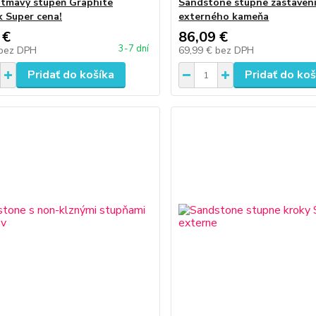
tmavý stupeň Graphite
Sandstone stupne zastaven
 Super cena!
externého kameňa
 €
86,09 €
3-7 dní
bez DPH
69,99 €
bez DPH
Pridať do košíka
Pridať do koš