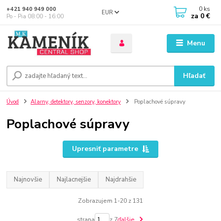
0
ks
+421 940 949 000
EUR
za
0 €
Po - Pia 08:00 - 16:00
Menu
Hľadať
Úvod
Alarny, detektory, senzory, konektory
Poplachové súpravy
Poplachové súpravy
Upresniť parametre
Najnovšie
Najlacnejšie
Najdrahšie
Zobrazujem 1-20 z 131
strana
z 7
ďalšie