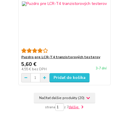
Puzdro pre LCR-T4 tranzistorových testerov
5,60 €
3-7 dní
4,55 €
bez DPH
Pridať do košíka
Načítať ďalšie produkty (20)
strana
z 7
ďalšie