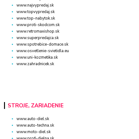
www.najvypredaj.sk
www.topvypredaj.sk
www.top-nabytok.sk
www.proti-skodcom.sk
www.retromaxishop.sk
www.superpredajca.sk
www.spotrebice-domace.sk
www.osvetlenie-svietidla.eu
www.uni-kozmetika.sk
www.zahradnicek.sk
STROJE, ZARIADENIE
www.auto-diel.sk
www.auto-techna.sk
www.moto-diel.sk
www.profi-dielna.sk