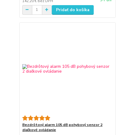
3-7 dní
142,20 €
bez DPH
Pridať do košíka
Bezdrôtový alarm 105 dB pohybový senzor 2
diaľkové ovládanie