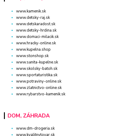
www.kamenik.sk
www.detsky-raj.sk
www.detskaradost.sk
www.detsky-hrdina.sk
www.domaci-milacik.sk
www.hracky-online.sk
www.kupelna.shop
www.stonshop.sk
www.sanita-kupelne.sk
www.skolsky-batoh.sk
www.sportaturistika.sk
www.potraviny-online.sk
www.zlatnictvo-online.sk
www.rybarstvo-kamenik.sk
DOM, ZÁHRADA
www.dm-drogeria.sk
www.kvalitnytovar.sk