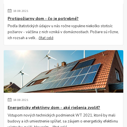
18
.
08
.
2021
Protipožiarny dom - čo je potrebné?
Podľa štatistických údajov u nás ročne vypukne niekoľko stotisíc
požiarov - väčšina z nich vzniká v domácnostiach. Požiare sú rôzne,
ich rozsah a veľk...
čítať celé
18
.
08
.
2021
Energeticky efektívny dom - aké riešenia zvoliť?
Vstupom nových technických podmienok WT 2021, ktoré by mali
budovy a ich umiestnenie spĺňať, sa záujem o energeticky efektívnu