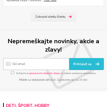
výstavbu zvýši. Hovorím...
čítať celé
Zobraziť všetky články
Nepremeškajte novinky, akcie a
zľavy!
Prihlásiť sa
Súhlasím so
spracovaním osobných údajov
za účelom zasielania newslettera.
Môžete sa kedykoľvek odhlásiť. Zasielame raz za 14 dní.
DETI, ŠPORT, HOBBY