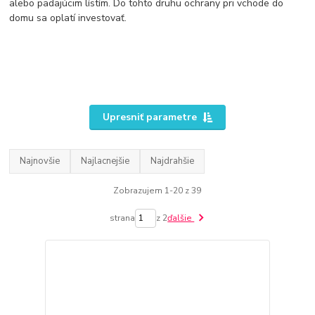
alebo padajúcim lístím. Do tohto druhu ochrany pri vchode do
domu sa oplatí investovať.
Upresniť parametre
Najnovšie
Najlacnejšie
Najdrahšie
Zobrazujem 1-20 z 39
strana
z 2
ďalšie