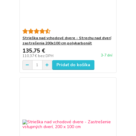
Strieška nad vchodové dvere - Strechu nad dverí
zastrešenia 200x100 cm polykarbonát
135,75 €
3-7 dní
110,37 €
bez DPH
Pridať do košíka