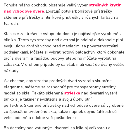
Ponuka nášho obchodu obsahuje veľký výber
strešných krytín
nad vchodové dvere
. Existujú polykarbonátové prístrešky,
sklenené prístrešky a hliníkové prístrešky v rôznych farbách a
tvaroch.
Klasické zastrešenie vstupu do domu je najčastejšie vyrobené z
hliníka. Tento typ strechy nad dverami je odolný a dokonale plní
svoju úlohu chrániť vchod pred meniacimi sa poveternostnými
podmienkami. Môžete si vybrať hotový baldachýn, ktorý dokonale
ladí s dverami a fasádou budovy, alebo ho môžete vyrobiť na
zákazku. V druhom prípade by sa však mali vziať do úvahy vyššie
náklady.
Ak chceme, aby strecha predných dverí vyzerala skutočne
elegantne, môžeme sa rozhodnúť pre transparentný strešný
model zo skla. Takáto sklenená
strieška
nad dverami vyzerá
ľahko a je takmer neviditeľná a svoju úlohu plní
perfektne. Sklenené prístrešky nad vchodové dvere sú vyrobené
zo špeciálne tvrdeného skla, takže napriek dojmu ľahkosti sú
veľmi odolné a odolné voči poškodeniu.
Baldachýny nad vstupnými dverami sa líšia aj veľkosťou a