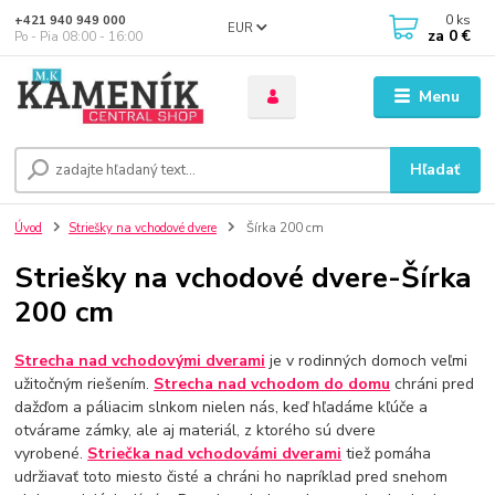
0
ks
+421 940 949 000
EUR
za
0 €
Po - Pia 08:00 - 16:00
Menu
Hľadať
Úvod
Striešky na vchodové dvere
Šírka 200 cm
Striešky na vchodové dvere-Šírka
200 cm
Strecha nad vchodovými dverami
je v rodinných domoch veľmi
užitočným riešením.
Strecha nad vchodom do domu
chráni pred
dažďom a páliacim slnkom nielen nás, keď hľadáme kľúče a
otvárame zámky, ale aj materiál, z ktorého sú dvere
vyrobené.
Striečka nad vchodovámi dverami
tiež pomáha
udržiavať toto miesto čisté a chráni ho napríklad pred snehom