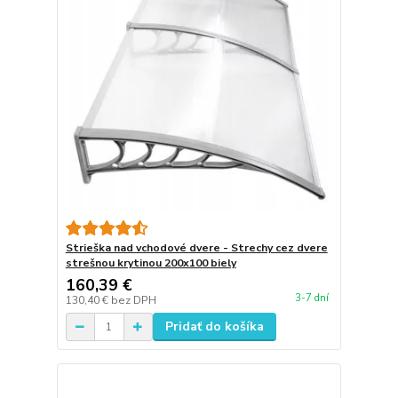
Strieška nad vchodové dvere - Strechy cez dvere
strešnou krytinou 200x100 biely
160,39 €
3-7 dní
130,40 €
bez DPH
Pridať do košíka