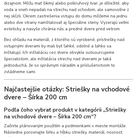
dizajnom. Môžu mať šikmý alebo polkruhový tvar; je dôležité, aby
voda a sneh nepadali na strechu nad vchodom, ale samovoľne z
nej skĺzli. Okrem zastrešenia vstupu do domu môžeme na jednu
alebo dve strany nainštalovať aj špeciálne steny. Vyzerajú veľmi
esteticky a navyše chránia nás a predné dvere pred vetrom.
Bez ohľadu na materiál, z ktorého sú vyrobené, prístrešky nad
vstupnými dverami by mali byť ľahké, odolné a ľahko sa
inštalujú. Ich inštaláciu cez dvere obvykle outsourcujeme
špecialistom, ale inštalácia strechy nad dverami je taká
jednoduchá, že so správnym náradím a príslušenstvom to
zvládneme sami.
Najčastejšie otázky: Striešky na vchodové
dvere – Šírka 200 cm
Podľa čoho vybrať produkt v kategórii „Striešky
na vchodové dvere – Šírka 200 cm“?
Začnite plánovaným použitím a podmienkami v mieste montáže.
Následne porovnajte šírku a hĺbku striešky, materiál, nosnosť,