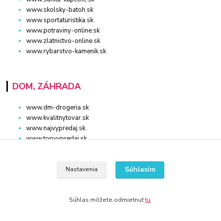
www.skolsky-batoh.sk
www.sportaturistika.sk
www.potraviny-online.sk
www.zlatnictvo-online.sk
www.rybarstvo-kamenik.sk
DOM, ZÁHRADA
www.dm-drogeria.sk
www.kvalitnytovar.sk
www.najvypredaj.sk
www.topvypredaj.sk
www.top-nabytok.sk
www.proti-skodcom.sk
Súhlasím
www.retromaxishop.sk
Nastavenia
www.superpredajca.sk
www.spotrebice-domace.sk
Súhlas môžete odmietnuť
tu
.
www.osvetlenie-svietidla.eu
www.uni-kozmetika.sk