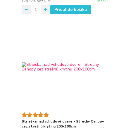
3-7 dní
178,37 €
bez DPH
Pridať do košíka
Strieška nad vchodové dvere - Strechy Canopy
cez strešnú krytinu 200x100cm