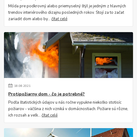
Móda pre podkrovný alebo priemyselný štýl je jedným z hlavných
trendov interiérového dizajnu posledných rokov. Stojí za to začať
zariadiť dom alebo by...
čítať celé
18
.
08
.
2021
Protipožiarny dom - čo je potrebné?
Podľa štatistických údajov u nás ročne vypukne niekoľko stotisíc
požiarov - väčšina z nich vzniká v domácnostiach. Požiare sú rôzne,
ich rozsah a veľk...
čítať celé