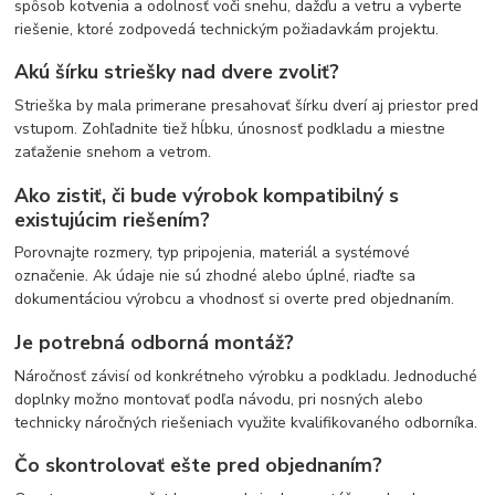
spôsob kotvenia a odolnosť voči snehu, dažďu a vetru a vyberte
riešenie, ktoré zodpovedá technickým požiadavkám projektu.
Akú šírku striešky nad dvere zvoliť?
Strieška by mala primerane presahovať šírku dverí aj priestor pred
vstupom. Zohľadnite tiež hĺbku, únosnosť podkladu a miestne
zaťaženie snehom a vetrom.
Ako zistiť, či bude výrobok kompatibilný s
existujúcim riešením?
Porovnajte rozmery, typ pripojenia, materiál a systémové
označenie. Ak údaje nie sú zhodné alebo úplné, riaďte sa
dokumentáciou výrobcu a vhodnosť si overte pred objednaním.
Je potrebná odborná montáž?
Náročnosť závisí od konkrétneho výrobku a podkladu. Jednoduché
doplnky možno montovať podľa návodu, pri nosných alebo
technicky náročných riešeniach využite kvalifikovaného odborníka.
Čo skontrolovať ešte pred objednaním?