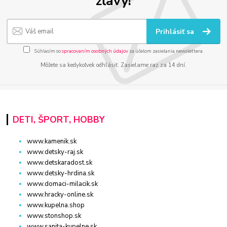
zľavy!
Prihlásiť sa
Súhlasím so
spracovaním osobných údajov
za účelom zasielania newslettera.
Môžete sa kedykoľvek odhlásiť. Zasielame raz za 14 dní.
DETI, ŠPORT, HOBBY
www.kamenik.sk
www.detsky-raj.sk
www.detskaradost.sk
www.detsky-hrdina.sk
www.domaci-milacik.sk
www.hracky-online.sk
www.kupelna.shop
www.stonshop.sk
www.sanita-kupelne.sk