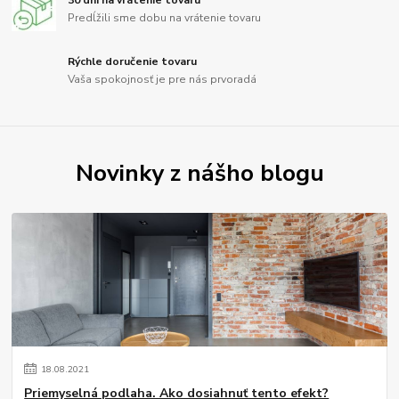
30 dní na vrátenie tovaru
Predĺžili sme dobu na vrátenie tovaru
Rýchle doručenie tovaru
Vaša spokojnosť je pre nás prvoradá
Novinky z nášho blogu
18
.
08
.
2021
Priemyselná podlaha. Ako dosiahnuť tento efekt?