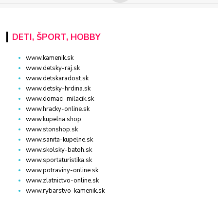
DETI, ŠPORT, HOBBY
www.kamenik.sk
www.detsky-raj.sk
www.detskaradost.sk
www.detsky-hrdina.sk
www.domaci-milacik.sk
www.hracky-online.sk
www.kupelna.shop
www.stonshop.sk
www.sanita-kupelne.sk
www.skolsky-batoh.sk
www.sportaturistika.sk
www.potraviny-online.sk
www.zlatnictvo-online.sk
www.rybarstvo-kamenik.sk