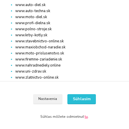
www.auto-diel.sk
www.auto-techna.sk
www.moto-diel.sk
www.profi-dielna.sk
www.polno-stroje.sk
www.krby-kotly.sk
www.stavebnictvo-online.sk
www.maxiobchod-naradie.sk
www.moto-prislusenstvo.sk
www.firemne-zariadenie.sk
www.nahradnediely.online
www.uni-zdrav.sk
www.zlatnictvo-online.sk
www.zariadenie-firmy.sk
Súhlasím
Nastavenia
Kontakty
www.stavebnictvo-online.sk
Súhlas môžete odmietnuť
tu
.