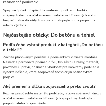
každodenné používanie.
Spojovací prvok prispôsobte materiálu podkladu, hrúbke
spájaných dielov a očakávanému zaťaženiu. Pri nosných alebo
bezpečnostne dôležitých spojoch postupujte podľa projektu a
údajov výrobcu.
Najčastejšie otázky: Do betónu a tehiel
Podľa čoho vybrať produkt v kategórii „Do betónu
a tehiel“?
Začnite plánovaným použitím a podmienkami v mieste montáže.
Následne porovnajte priemer, dĺžku, typ závitu a hlavy, materiál,
povrchovú úpravu, nosnosť a vhodnosť pre konkrétny podklad a
vyberte riešenie, ktoré zodpovedá technickým požiadavkám
projektu.
Aký priemer a dĺžku spojovacieho prvku zvoliť?
Rozmer prispôsobte materiálu podkladu, hrúbke spájaných dielov
a očakávanému zaťaženiu. Pri nosných spojoch vychádzajte z
projektu alebo údajov výrobcu.