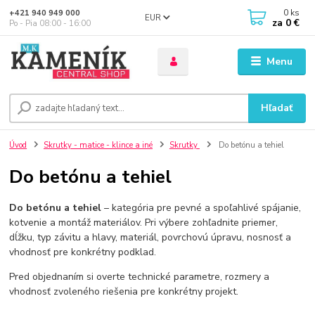
0
ks
+421 940 949 000
EUR
za
0 €
Po - Pia 08:00 - 16:00
Menu
Hľadať
Úvod
Skrutky - matice - klince a iné
Skrutky
Do betónu a tehiel
Do betónu a tehiel
Do betónu a tehiel
– kategória pre pevné a spoľahlivé spájanie,
kotvenie a montáž materiálov. Pri výbere zohľadnite priemer,
dĺžku, typ závitu a hlavy, materiál, povrchovú úpravu, nosnosť a
vhodnosť pre konkrétny podklad.
Pred objednaním si overte technické parametre, rozmery a
vhodnosť zvoleného riešenia pre konkrétny projekt.