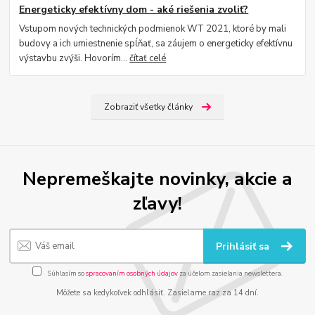
Energeticky efektívny dom - aké riešenia zvoliť?
Vstupom nových technických podmienok WT 2021, ktoré by mali
budovy a ich umiestnenie spĺňať, sa záujem o energeticky efektívnu
výstavbu zvýši. Hovorím...
čítať celé
Zobraziť všetky články
Nepremeškajte novinky, akcie a
zľavy!
Prihlásiť sa
Súhlasím so
spracovaním osobných údajov
za účelom zasielania newslettera.
Môžete sa kedykoľvek odhlásiť. Zasielame raz za 14 dní.