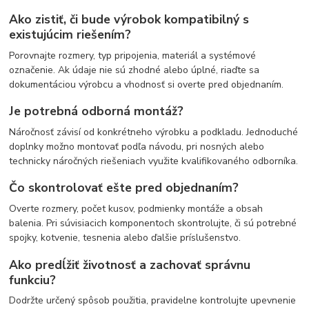
Ako zistiť, či bude výrobok kompatibilný s
existujúcim riešením?
Porovnajte rozmery, typ pripojenia, materiál a systémové
označenie. Ak údaje nie sú zhodné alebo úplné, riaďte sa
dokumentáciou výrobcu a vhodnosť si overte pred objednaním.
Je potrebná odborná montáž?
Náročnosť závisí od konkrétneho výrobku a podkladu. Jednoduché
doplnky možno montovať podľa návodu, pri nosných alebo
technicky náročných riešeniach využite kvalifikovaného odborníka.
Čo skontrolovať ešte pred objednaním?
Overte rozmery, počet kusov, podmienky montáže a obsah
balenia. Pri súvisiacich komponentoch skontrolujte, či sú potrebné
spojky, kotvenie, tesnenia alebo ďalšie príslušenstvo.
Ako predĺžiť životnosť a zachovať správnu
funkciu?
Dodržte určený spôsob použitia, pravidelne kontrolujte upevnenie