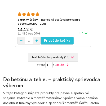
Skrutky, šróby - Expresná oceľová kotva pre
betón 10x200 - 10ks
14,12 €
3-7 dní
11,48 €
bez DPH
Pridať do košíka
Načítať ďalšie produkty (10)
strana
z 2
ďalšie
Do betónu a tehiel – praktický sprievodca
výberom
V tejto kategórii nájdete produkty pre pevné a spoľahlivé
spájanie, kotvenie a montáž materiálov. Správna voľba pomáha
dosiahnuť funkčný výsledok a zjednodušiť montáž, údržbu alebo