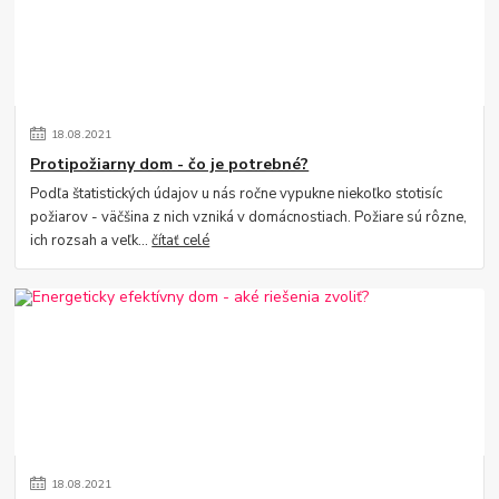
18
.
08
.
2021
Protipožiarny dom - čo je potrebné?
Podľa štatistických údajov u nás ročne vypukne niekoľko stotisíc
požiarov - väčšina z nich vzniká v domácnostiach. Požiare sú rôzne,
ich rozsah a veľk...
čítať celé
18
.
08
.
2021