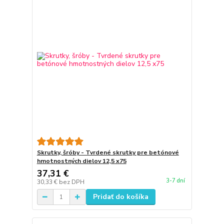
Skrutky, šróby - Tvrdené skrutky pre betónové
hmotnostných dielov 12,5 x75
37,31 €
3-7 dní
30,33 €
bez DPH
Pridať do košíka