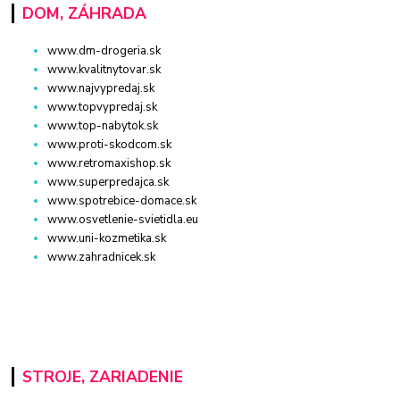
DOM, ZÁHRADA
www.dm-drogeria.sk
www.kvalitnytovar.sk
www.najvypredaj.sk
www.topvypredaj.sk
www.top-nabytok.sk
www.proti-skodcom.sk
www.retromaxishop.sk
www.superpredajca.sk
www.spotrebice-domace.sk
www.osvetlenie-svietidla.eu
www.uni-kozmetika.sk
www.zahradnicek.sk
STROJE, ZARIADENIE