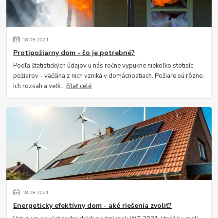
18
.
08
.
2021
Protipožiarny dom - čo je potrebné?
Podľa štatistických údajov u nás ročne vypukne niekoľko stotisíc
požiarov - väčšina z nich vzniká v domácnostiach. Požiare sú rôzne,
ich rozsah a veľk...
čítať celé
18
.
08
.
2021
Energeticky efektívny dom - aké riešenia zvoliť?