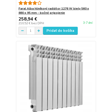
Faral Alba hliníkový radiátor 1276 W biely 560 x
880 x 95 mm - bočné pripojenie
258,94 €
3-7 dní
210,52 €
bez DPH
Pridať do košíka