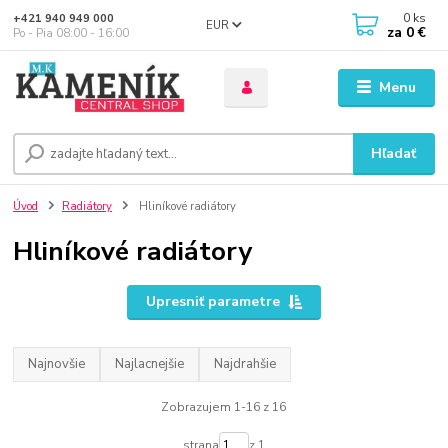
0
ks
+421 940 949 000
EUR
za
0 €
Po - Pia 08:00 - 16:00
Menu
Hľadať
Úvod
Radiátory
Hliníkové radiátory
Hliníkové radiátory
Upresniť parametre
Najnovšie
Najlacnejšie
Najdrahšie
Zobrazujem 1-16 z 16
strana
z 1