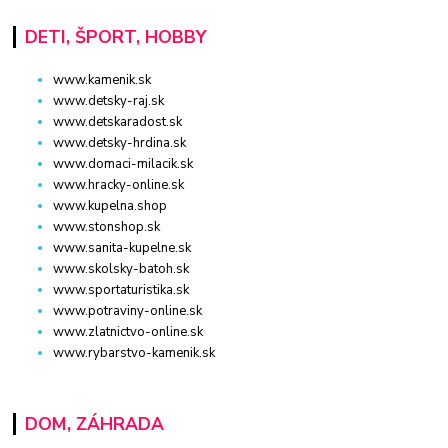
DETI, ŠPORT, HOBBY
www.kamenik.sk
www.detsky-raj.sk
www.detskaradost.sk
www.detsky-hrdina.sk
www.domaci-milacik.sk
www.hracky-online.sk
www.kupelna.shop
www.stonshop.sk
www.sanita-kupelne.sk
www.skolsky-batoh.sk
www.sportaturistika.sk
www.potraviny-online.sk
www.zlatnictvo-online.sk
www.rybarstvo-kamenik.sk
DOM, ZÁHRADA