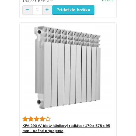
3-7 dní
180,77 €
bez DPH
Pridať do košíka
KFA 290 W biely hliníkový radiátor 170 x 578 x 95
mm - bočné pripojenie