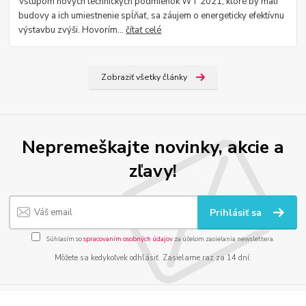
Vstupom nových technických podmienok WT 2021, ktoré by mali
budovy a ich umiestnenie spĺňať, sa záujem o energeticky efektívnu
výstavbu zvýši. Hovorím...
čítať celé
Zobraziť všetky články
Nepremeškajte novinky, akcie a
zľavy!
Prihlásiť sa
Súhlasím so
spracovaním osobných údajov
za účelom zasielania newslettera.
Môžete sa kedykoľvek odhlásiť. Zasielame raz za 14 dní.