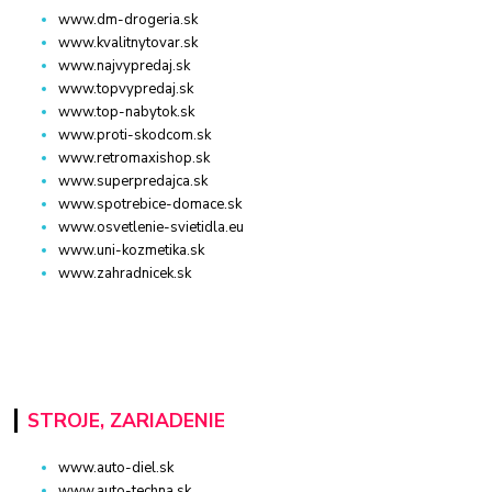
www.dm-drogeria.sk
www.kvalitnytovar.sk
www.najvypredaj.sk
www.topvypredaj.sk
www.top-nabytok.sk
www.proti-skodcom.sk
www.retromaxishop.sk
www.superpredajca.sk
www.spotrebice-domace.sk
www.osvetlenie-svietidla.eu
www.uni-kozmetika.sk
www.zahradnicek.sk
STROJE, ZARIADENIE
www.auto-diel.sk
www.auto-techna.sk