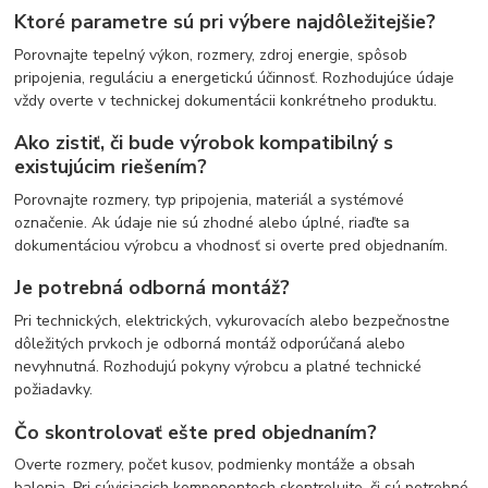
Ktoré parametre sú pri výbere najdôležitejšie?
Porovnajte tepelný výkon, rozmery, zdroj energie, spôsob
pripojenia, reguláciu a energetickú účinnosť. Rozhodujúce údaje
vždy overte v technickej dokumentácii konkrétneho produktu.
Ako zistiť, či bude výrobok kompatibilný s
existujúcim riešením?
Porovnajte rozmery, typ pripojenia, materiál a systémové
označenie. Ak údaje nie sú zhodné alebo úplné, riaďte sa
dokumentáciou výrobcu a vhodnosť si overte pred objednaním.
Je potrebná odborná montáž?
Pri technických, elektrických, vykurovacích alebo bezpečnostne
dôležitých prvkoch je odborná montáž odporúčaná alebo
nevyhnutná. Rozhodujú pokyny výrobcu a platné technické
požiadavky.
Čo skontrolovať ešte pred objednaním?
Overte rozmery, počet kusov, podmienky montáže a obsah
balenia. Pri súvisiacich komponentoch skontrolujte, či sú potrebné