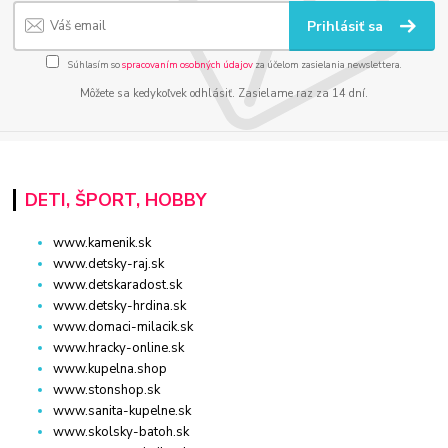
Prihlásiť sa
Súhlasím so
spracovaním osobných údajov
za účelom zasielania newslettera.
Môžete sa kedykoľvek odhlásiť. Zasielame raz za 14 dní.
DETI, ŠPORT, HOBBY
www.kamenik.sk
www.detsky-raj.sk
www.detskaradost.sk
www.detsky-hrdina.sk
www.domaci-milacik.sk
www.hracky-online.sk
www.kupelna.shop
www.stonshop.sk
www.sanita-kupelne.sk
www.skolsky-batoh.sk