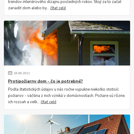
trendov interiérového dizajnu posledných rokov. Stojí za to začať
zariadiť dom alebo by...
čítať celé
18
.
08
.
2021
Protipožiarny dom - čo je potrebné?
Podľa štatistických údajov u nás ročne vypukne niekoľko stotisíc
požiarov - väčšina z nich vzniká v domácnostiach. Požiare sú rôzne,
ich rozsah a veľk...
čítať celé