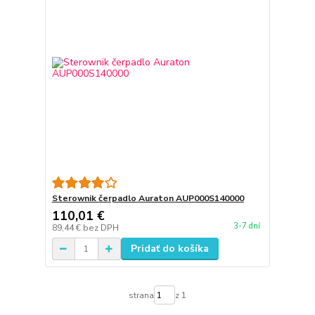
Sterownik čerpadlo Auraton AUP000S140000
110,01 €
3-7 dní
89,44 €
bez DPH
Pridať do košíka
strana
z 1