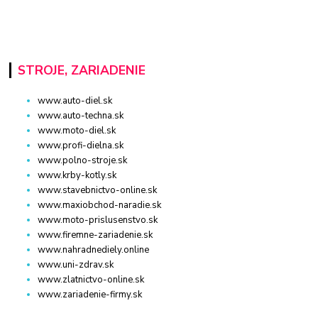
STROJE, ZARIADENIE
www.auto-diel.sk
www.auto-techna.sk
www.moto-diel.sk
www.profi-dielna.sk
www.polno-stroje.sk
www.krby-kotly.sk
www.stavebnictvo-online.sk
www.maxiobchod-naradie.sk
www.moto-prislusenstvo.sk
www.firemne-zariadenie.sk
www.nahradnediely.online
www.uni-zdrav.sk
www.zlatnictvo-online.sk
www.zariadenie-firmy.sk