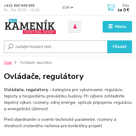
0
ks
+421 940 949 000
EUR
za
0 €
Po - Pia 08:00 - 16:00
Menu
Hľadať
Úvod
Ovládače, regulátory
Ovládače, regulátory
Ovládače, regulátory
– kategória pre vykurovanie, reguláciu
teploty a hospodárnu prevádzku budovy. Pri výbere zohľadnite
tepelný výkon, rozmery, zdroj energie, spôsob pripojenia, reguláciu
a energetickú účinnosť.
Pred objednaním si overte technické parametre, rozmery a
vhodnosť zvoleného riešenia pre konkrétny projekt.