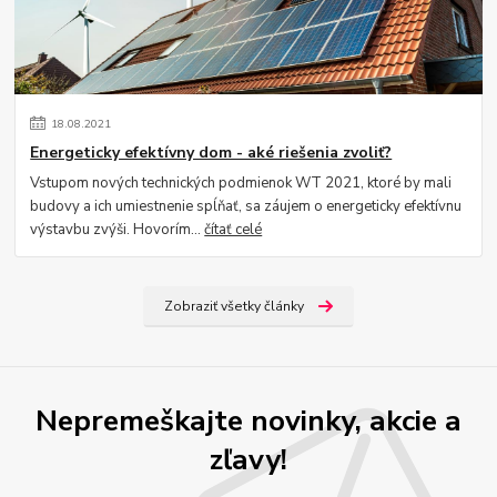
18
.
08
.
2021
Energeticky efektívny dom - aké riešenia zvoliť?
Vstupom nových technických podmienok WT 2021, ktoré by mali
budovy a ich umiestnenie spĺňať, sa záujem o energeticky efektívnu
výstavbu zvýši. Hovorím...
čítať celé
Zobraziť všetky články
Nepremeškajte novinky, akcie a
zľavy!