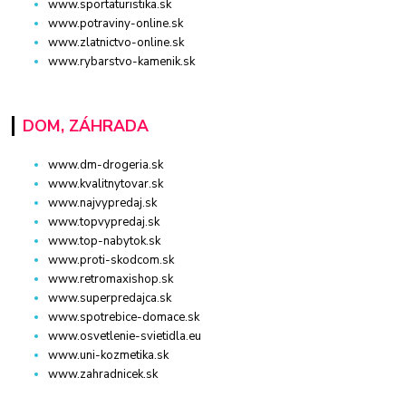
www.sportaturistika.sk
www.potraviny-online.sk
www.zlatnictvo-online.sk
www.rybarstvo-kamenik.sk
DOM, ZÁHRADA
www.dm-drogeria.sk
www.kvalitnytovar.sk
www.najvypredaj.sk
www.topvypredaj.sk
www.top-nabytok.sk
www.proti-skodcom.sk
www.retromaxishop.sk
www.superpredajca.sk
www.spotrebice-domace.sk
www.osvetlenie-svietidla.eu
www.uni-kozmetika.sk
www.zahradnicek.sk