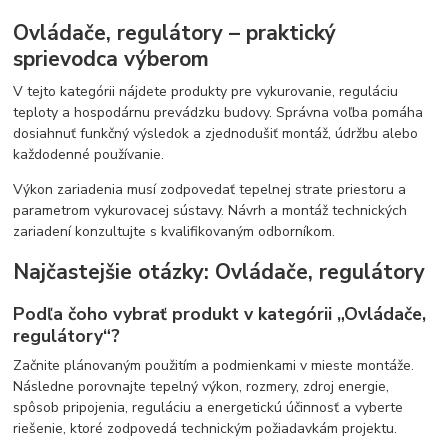
Ovládače, regulátory – praktický
sprievodca výberom
V tejto kategórii nájdete produkty pre vykurovanie, reguláciu
teploty a hospodárnu prevádzku budovy. Správna voľba pomáha
dosiahnuť funkčný výsledok a zjednodušiť montáž, údržbu alebo
každodenné používanie.
Výkon zariadenia musí zodpovedať tepelnej strate priestoru a
parametrom vykurovacej sústavy. Návrh a montáž technických
zariadení konzultujte s kvalifikovaným odborníkom.
Najčastejšie otázky: Ovládače, regulátory
Podľa čoho vybrať produkt v kategórii „Ovládače,
regulátory“?
Začnite plánovaným použitím a podmienkami v mieste montáže.
Následne porovnajte tepelný výkon, rozmery, zdroj energie,
spôsob pripojenia, reguláciu a energetickú účinnosť a vyberte
riešenie, ktoré zodpovedá technickým požiadavkám projektu.