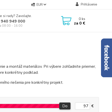
Prihlásenie
EUR
e si rady? Zavolajte.
0
ks
 940 949 000
za
0 €
ia 08:00 - 16:00
nie a montáž materiálov. Pri výbere zohľadnite priemer,
 pre konkrétny podklad.
ného riešenia pre konkrétny projekt.
Do
€