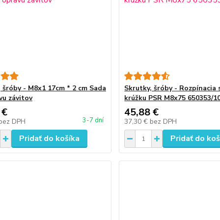
, šróby - M8x1 17cm * 2 cm Sada
Skrutky, šróby - Rozpínacia 
vu závitov
krúžku PSR M8x75 650353/1
 €
45,88 €
3-7 dní
bez DPH
37,30 €
bez DPH
Pridať do košíka
Pridať do koš