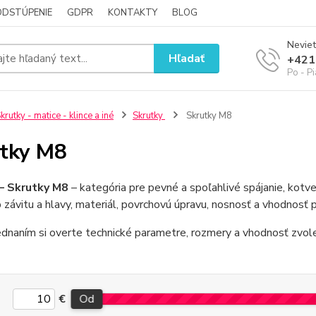
ODSTÚPENIE
GDPR
KONTAKTY
BLOG
Neviet
Hľadať
+421
Po - P
krutky - matice - klince a iné
Skrutky
Skrutky M8
tky M8
– Skrutky M8
– kategória pre pevné a spoľahlivé spájanie, kotve
p závitu a hlavy, materiál, povrchovú úpravu, nosnosť a vhodnosť
dnaním si overte technické parametre, rozmery a vhodnosť zvole
€
Od