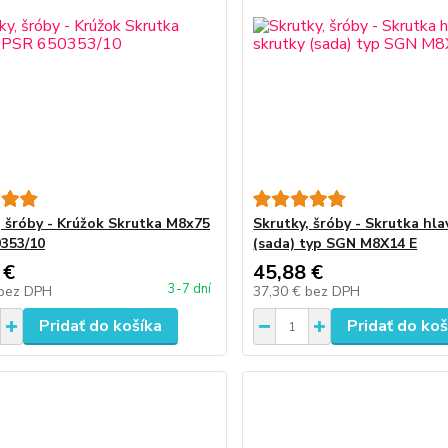
, šróby - Krúžok Skrutka M8x75
Skrutky, šróby - Skrutka hla
353/10
(sada) typ SGN M8X14 E
 €
45,88 €
3-7 dní
bez DPH
37,30 €
bez DPH
Pridať do košíka
Pridať do koš