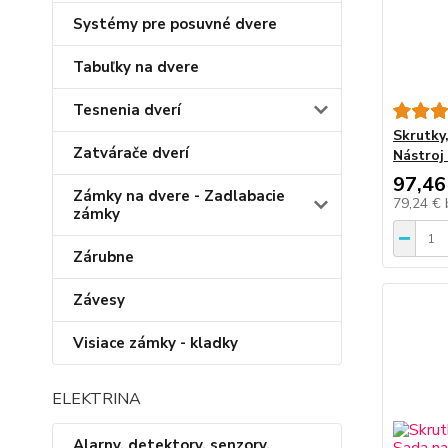
Systémy pre posuvné dvere
Tabuľky na dvere
Tesnenia dverí
Skrutky
Zatvárače dverí
Nástroj
97,46
Zámky na dvere - Zadlabacie
79,24 €
zámky
Zárubne
Závesy
Visiace zámky - kladky
ELEKTRINA
Alarny, detektory, senzory,