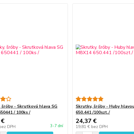
, šróby - Skrutková hlava SG
Skrutky, šróby - Huby hlav
50441 / 100ks /
650.441 /100szt./
 €
24,37 €
3-7 dní
bez DPH
19,81 €
bez DPH