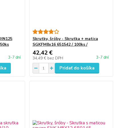
 DIN125
Skrutky, šróby - Skrutka + matica
 50ks
SGKFM8x16 651542 / 100ks /
42,42 €
3-7 dní
3-7 dní
34,49 €
bez DPH
íka
Pridať do košíka