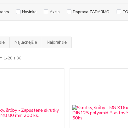
adom
Novinka
Akcia
Doprava ZADARMO
TO
šie
Najlacnejšie
Najdrahšie
m 1-20 z 36