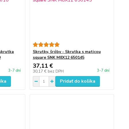
skrutka
Skrutky, šróby - Skrutka s maticou
0
square SNK M8X12 650145
37,11 €
3-7 dní
3-7 dní
30,17 €
bez DPH
íka
Pridať do košíka