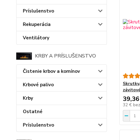
Príslušenstvo
Rekuperácia
Ventilátory
KRBY A PRÍSLUŠENSTVO
Čistenie krbov a komínov
Skrutky
Krbové palivo
závitov
39,36
Krby
32 €
be
Ostatné
Príslušenstvo