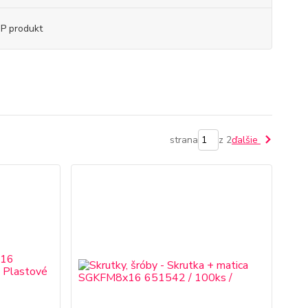
P produkt
strana
z 2
ďalšie