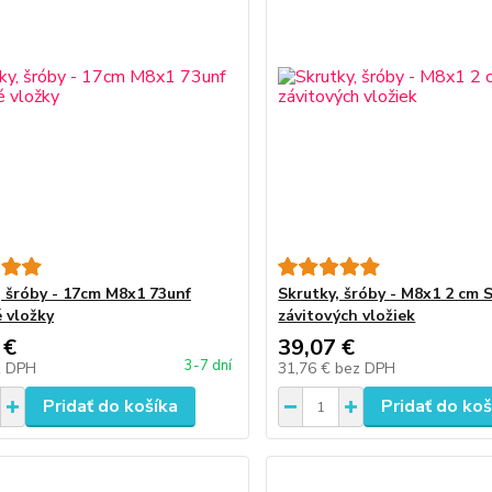
, šróby - 17cm M8x1 73unf
Skrutky, šróby - M8x1 2 cm 
é vložky
závitových vložiek
 €
39,07 €
3-7 dní
z DPH
31,76 €
bez DPH
Pridať do košíka
Pridať do koš