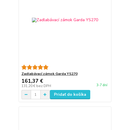
Zadlabávací zámok Garda YS270
161,37 €
3-7 dní
131,20 €
bez DPH
Pridať do košíka