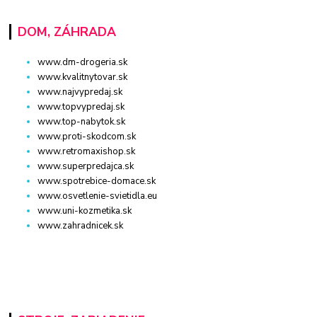
DOM, ZÁHRADA
www.dm-drogeria.sk
www.kvalitnytovar.sk
www.najvypredaj.sk
www.topvypredaj.sk
www.top-nabytok.sk
www.proti-skodcom.sk
www.retromaxishop.sk
www.superpredajca.sk
www.spotrebice-domace.sk
www.osvetlenie-svietidla.eu
www.uni-kozmetika.sk
www.zahradnicek.sk