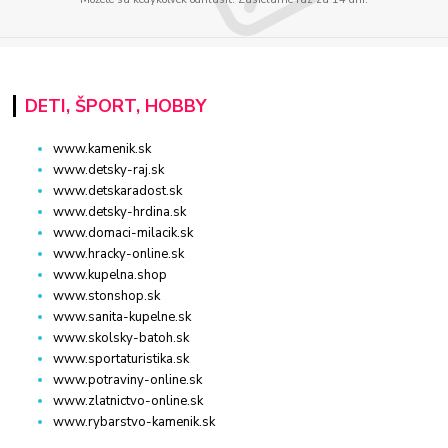
DETI, ŠPORT, HOBBY
www.kamenik.sk
www.detsky-raj.sk
www.detskaradost.sk
www.detsky-hrdina.sk
www.domaci-milacik.sk
www.hracky-online.sk
www.kupelna.shop
www.stonshop.sk
www.sanita-kupelne.sk
www.skolsky-batoh.sk
www.sportaturistika.sk
www.potraviny-online.sk
www.zlatnictvo-online.sk
www.rybarstvo-kamenik.sk