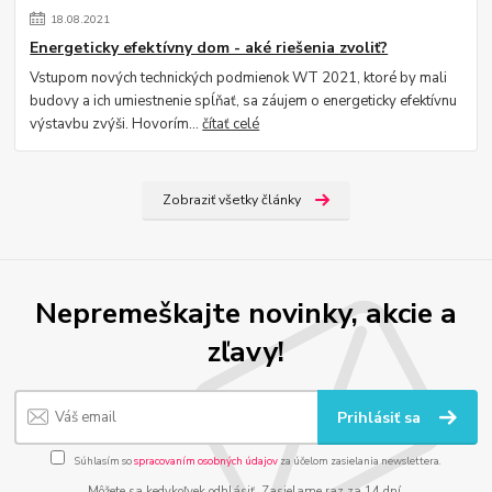
18
.
08
.
2021
Energeticky efektívny dom - aké riešenia zvoliť?
Vstupom nových technických podmienok WT 2021, ktoré by mali
budovy a ich umiestnenie spĺňať, sa záujem o energeticky efektívnu
výstavbu zvýši. Hovorím...
čítať celé
Zobraziť všetky články
Nepremeškajte novinky, akcie a
zľavy!
Prihlásiť sa
Súhlasím so
spracovaním osobných údajov
za účelom zasielania newslettera.
Môžete sa kedykoľvek odhlásiť. Zasielame raz za 14 dní.