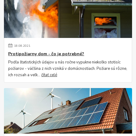
18
.
08
.
2021
Protipožiarny dom - čo je potrebné?
Podľa štatistických údajov u nás ročne vypukne niekoľko stotisíc
požiarov - väčšina z nich vzniká v domácnostiach. Požiare sú rôzne,
ich rozsah a veľk...
čítať celé