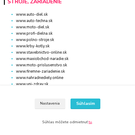
STROJE, ZARIADENIE
www.auto-diel.sk
www.auto-techna.sk
www.moto-diel.sk
www.profi-dielna.sk
www.polno-stroje.sk
www.krby-kotly.sk
www.stavebnictvo-online.sk
www.maxiobchod-naradie.sk
www.moto-prislusenstvo.sk
www.firemne-zariadenie.sk
www.nahradnediely.online
www.uni-zdrav.sk
www.zlatnictvo-online.sk
www.zariadenie-firmy.sk
Súhlasím
Nastavenia
Kontakty
Súhlas môžete odmietnuť
tu
.
www.stavebnictvo-online.sk