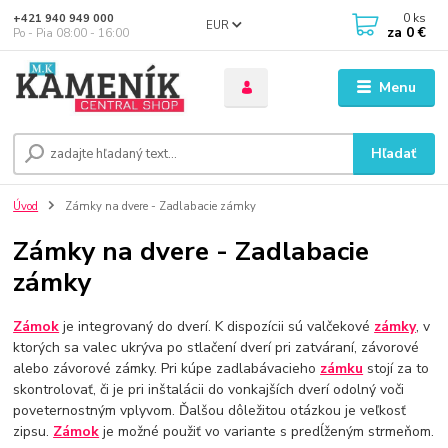
0
ks
+421 940 949 000
EUR
za
0 €
Po - Pia 08:00 - 16:00
Menu
Hľadať
Úvod
Zámky na dvere - Zadlabacie zámky
Zámky na dvere - Zadlabacie
zámky
Zámok
je integrovaný do dverí. K dispozícii sú valčekové
zámky
, v
ktorých sa valec ukrýva po stlačení dverí pri zatváraní, závorové
alebo závorové zámky. Pri kúpe zadlabávacieho
zámku
stojí za to
skontrolovať, či je pri inštalácii do vonkajších dverí odolný voči
poveternostným vplyvom. Ďalšou dôležitou otázkou je veľkosť
zipsu.
Zámok
je možné použiť vo variante s predĺženým strmeňom.