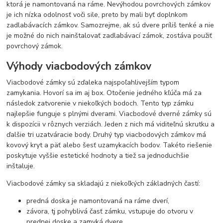
ktorá je namontovaná na ráme. Nevýhodou povrchových zámkov
je ich nízka odolnosť voči sile, preto by mali byť doplnkom
zadlabávacích zámkov. Samozrejme, ak sú dvere príliš tenké a nie
je možné do nich nainštalovať zadlabávací zámok, zostáva použiť
povrchový zámok.
Výhody viacbodových zámkov
Viacbodové zámky sú zďaleka najspoľahlivejším typom
zamykania. Hovorí sa im aj box. Otočenie jedného kľúča má za
následok zatvorenie v niekoľkých bodoch. Tento typ zámku
najlepšie funguje s plnými dverami. Viacbodové dverné zámky sú
k dispozícii v rôznych verziách. Jeden z nich má viditeľnú skrutku a
ďalšie tri uzatváracie body. Druhý typ viacbodových zámkov má
kovový kryt a päť alebo šesť uzamykacích bodov. Takéto riešenie
poskytuje vyššie estetické hodnoty a tiež sa jednoduchšie
inštaluje.
Viacbodové zámky sa skladajú z niekoľkých základných častí:
predná doska je namontovaná na ráme dverí,
závora, tj pohyblivá časť zámku, vstupuje do otvoru v
prednej doske a zamyká dvere,