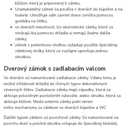
kľúčom, ktorý je pripevnený k zámku;
Uzamykateľný zámok sa používa v dverách do kúpeľne a na
toalete. Umožňuje vám zavrieť dvere zvnútra pomocou
gombíka na štítku;
vo dverách miestnosti, tzv ekonomické zámky, ktoré sa
otvárajú iba pomocou držadla a nemajú žiadne ďalšie
zámky;
zámok s patentovou vložkou vyžaduje použitie špeciálnej
zámkovej vložky, ktorá sa zvyčajne upevňuje jednou
skrutkou.
Dverový zámok s zadlabacím valcom
Vo dverách sú namontované zadlabacie zámky. Vďaka tomu je
možné inštalovať držadlá do rôznych typov dekoratívnych
vývesných štítov. Zadlabacie zámky majú západku, ktorá sa
aktivuje polovičným pootočením rukoväte, alebo skrutku, ktorá sa
aktivuje kľúčom. Medzi externé zámky patrí okrem
iného mechanizmy so zámkom vo dverách kúpeľne a WC.
Ďalším typom zámkov sú povrchové zámky. Sú namontované na
povrchu dverí a poistná skrutka vstupuje do špeciálnej blokády,