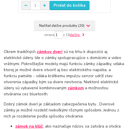
Pridať do košíka
Načítať ďalšie produkty (20)
strana
z 16
ďalšie
Okrem tradičných
zámkov dverí
sú na trhu k dispozícii aj
elektrické údery. Ide o zámky spolupracujúce s domácimi a video
vrátnymi. Pokročilejšie modely majú funkciu zámky západky, vďaka
ktorej je možné dvere otvoriť aj bez elektrického napätia, a
funkciu pamäte - vďaka krátkemu impulzu senzor udrží stav
otvorenia západky, kým sa dvere neotvoria. Niektoré elektrické
údery sú vybavené kombinovaným
zámkom
a možnosťou
otvárania cez bluetooth.
Dobrý zámok dverí je základom zabezpečenia bytu . Dverové
zámky je možné rozdeliť niekoľkými rôznymi spôsobmi. Jednou z
nich je rozdelenie podľa spôsobu otvárania:
zámok na kľúč
, ako naznačuje názov, sa zatvára a otvára