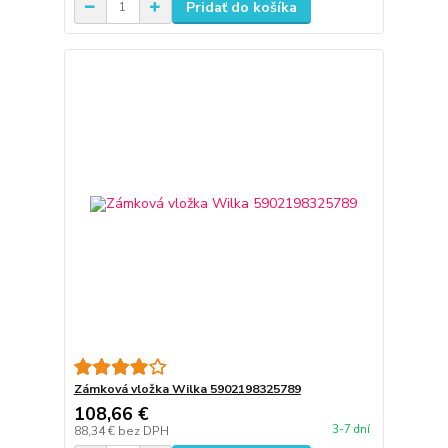
Pridať do košíka
Zámková vložka Wilka 5902198325789
108,66 €
3-7 dní
88,34 €
bez DPH