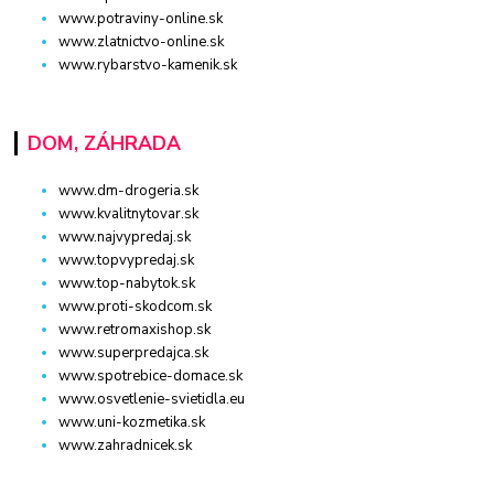
www.potraviny-online.sk
www.zlatnictvo-online.sk
www.rybarstvo-kamenik.sk
DOM, ZÁHRADA
www.dm-drogeria.sk
www.kvalitnytovar.sk
www.najvypredaj.sk
www.topvypredaj.sk
www.top-nabytok.sk
www.proti-skodcom.sk
www.retromaxishop.sk
www.superpredajca.sk
www.spotrebice-domace.sk
www.osvetlenie-svietidla.eu
www.uni-kozmetika.sk
www.zahradnicek.sk