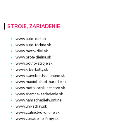
STROJE, ZARIADENIE
www.auto-diel.sk
www.auto-techna.sk
www.moto-diel.sk
www.profi-dielna.sk
www.polno-stroje.sk
www.krby-kotly.sk
www.stavebnictvo-online.sk
www.maxiobchod-naradie.sk
www.moto-prislusenstvo.sk
www.firemne-zariadenie.sk
www.nahradnediely.online
www.uni-zdrav.sk
www.zlatnictvo-online.sk
www.zariadenie-firmy.sk