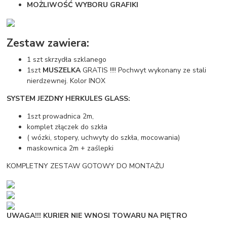
MOŻLIWOŚĆ WYBORU GRAFIKI
Zestaw zawiera:
1 szt skrzydła szklanego
1szt
MUSZELKA
GRATIS !!!! Pochwyt wykonany ze stali
nierdzewnej. Kolor INOX
SYSTEM JEZDNY HERKULES GLASS:
1szt prowadnica 2m,
komplet złączek do szkła
( wózki, stopery, uchwyty do szkła, mocowania)
maskownica 2m + zaślepki
KOMPLETNY ZESTAW GOTOWY DO MONTAŻU
UWAGA!!! KURIER NIE WNOSI TOWARU NA PIĘTRO