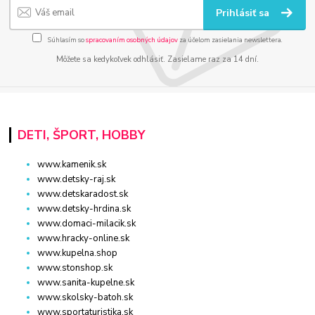
Prihlásiť sa
Súhlasím so
spracovaním osobných údajov
za účelom zasielania newslettera.
Môžete sa kedykoľvek odhlásiť. Zasielame raz za 14 dní.
DETI, ŠPORT, HOBBY
www.kamenik.sk
www.detsky-raj.sk
www.detskaradost.sk
www.detsky-hrdina.sk
www.domaci-milacik.sk
www.hracky-online.sk
www.kupelna.shop
www.stonshop.sk
www.sanita-kupelne.sk
www.skolsky-batoh.sk
www.sportaturistika.sk