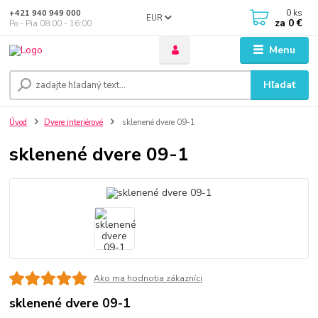
0
ks
+421 940 949 000
EUR
za
0 €
Po - Pia 08:00 - 16:00
Menu
Hľadať
Úvod
Dvere interiérové
sklenené dvere 09-1
sklenené dvere 09-1
Ako ma hodnotia zákazníci
sklenené dvere 09-1