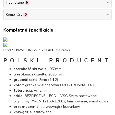
Hodnotenie
5
Komentáre
0
Kompletné špecifikácie
PRZESUWNE DRZWI SZKLANE z Grafiką
P O L S K I P R O D U C E N T
szerokość skrzydła :
950mm
wysokość skrzydła:
2095mm
grubość szkła
: 8mm (4.4.2)
kolor:
grafika wielobarwna OBUSTRONNA 09-1
tolerancja:
+/- 2mm
szkło:
BEZPIECZNE - ESG + VSG Szkło hartowane
wg.normy PN-EN 12150-1:2002, laminowane, warstwowe.
przeznaczenie:
do wewnątrz budynków
krawędzie:
szlifowane