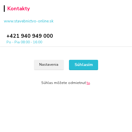
Kontakty
www.stavebnictvo-online.sk
+421 940 949 000
Po - Pia 08:00 - 16:00
info@stavebnictvo-online.sk
Súhlasím
Nastavenia
Súhlas môžete odmietnuť
tu
.
© 2024 Všetky práva vyhradené KAMENIK.SK
Vytvorené na
Eshop-rychlo.sk