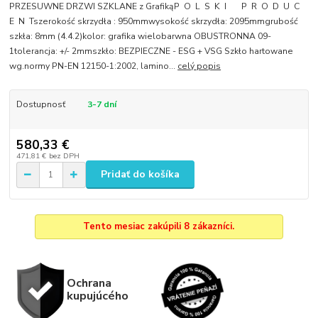
PRZESUWNE DRZWI SZKLANE z GrafikąP O L S K I P R O D U C
E N Tszerokość skrzydła : 950mmwysokość skrzydła: 2095mmgrubość
szkła: 8mm (4.4.2)kolor: grafika wielobarwna OBUSTRONNA 09-
1tolerancja: +/- 2mmszkło: BEZPIECZNE - ESG + VSG Szkło hartowane
wg.normy PN-EN 12150-1:2002, lamino...
celý popis
Dostupnosť
3-7 dní
580,33 €
471,81 €
bez DPH
Pridať do košíka
Tento mesiac zakúpili 8 zákazníci.
Ochrana
kupujúcého