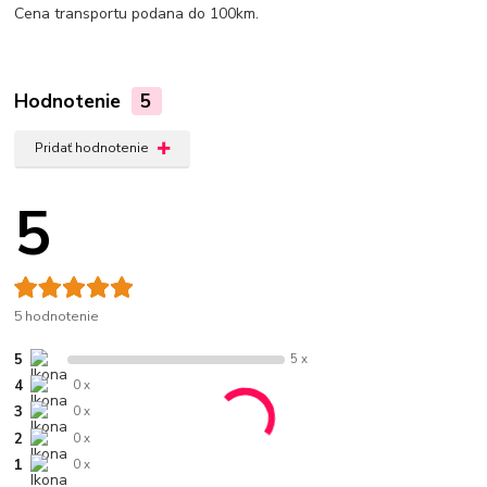
Cena transportu podana do 100km.
Hodnotenie
5
Pridať hodnotenie
5
5 hodnotenie
5
5 x
4
0 x
3
0 x
2
0 x
1
0 x