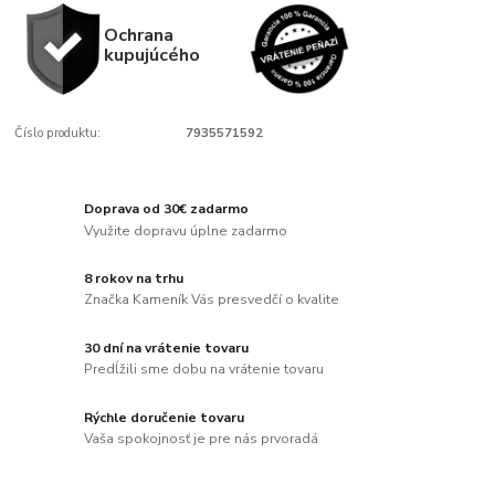
Ochrana
kupujúcého
Číslo produktu:
7935571592
Doprava od 30€ zadarmo
Využite dopravu úplne zadarmo
8 rokov na trhu
Značka Kameník Vás presvedčí o kvalite
30 dní na vrátenie tovaru
Predĺžili sme dobu na vrátenie tovaru
Rýchle doručenie tovaru
Vaša spokojnosť je pre nás prvoradá