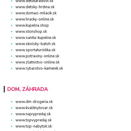
www.detskaradost.sk
www.detsky-hrdina.sk
www.domaci-milacik.sk
www.hracky-online.sk
www.kupelna.shop
www.stonshop.sk
www.sanita-kupelne.sk
www.skolsky-batoh.sk
www.sportaturistika.sk
www.potraviny-online.sk
www.zlatnictvo-online.sk
www.rybarstvo-kamenik.sk
DOM, ZÁHRADA
www.dm-drogeria.sk
www.kvalitnytovar.sk
www.najvypredaj.sk
www.topvypredaj.sk
www.top-nabytok.sk