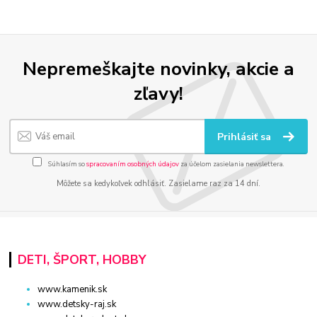
Nepremeškajte novinky, akcie a
zľavy!
Prihlásiť sa
Súhlasím so
spracovaním osobných údajov
za účelom zasielania newslettera.
Môžete sa kedykoľvek odhlásiť. Zasielame raz za 14 dní.
DETI, ŠPORT, HOBBY
www.kamenik.sk
www.detsky-raj.sk