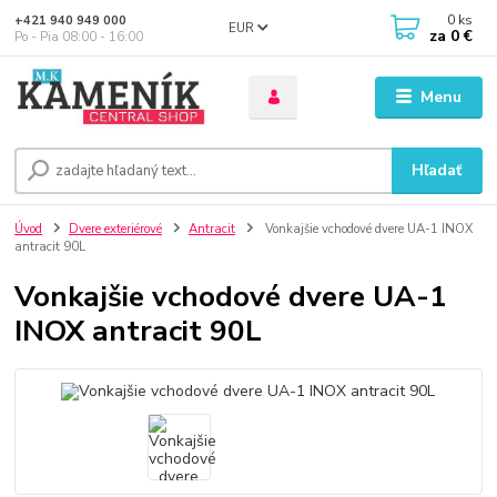
0
ks
+421 940 949 000
EUR
za
0 €
Po - Pia 08:00 - 16:00
Menu
Hľadať
Úvod
Dvere exteriérové
Antracit
Vonkajšie vchodové dvere UA-1 INOX
antracit 90L
Vonkajšie vchodové dvere UA-1
INOX antracit 90L