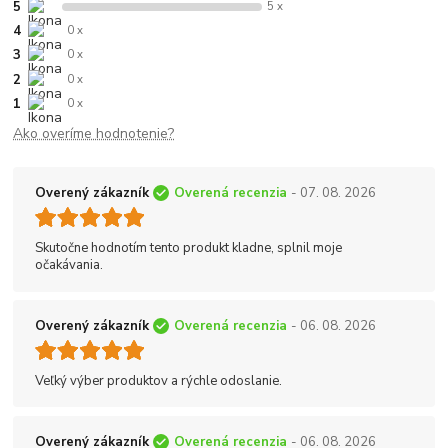
5
5 x
4
0 x
3
0 x
2
0 x
1
0 x
Ako overíme hodnotenie?
Overený zákazník
Overená recenzia
- 07. 08. 2026
Skutočne hodnotím tento produkt kladne, splnil moje
očakávania.
Overený zákazník
Overená recenzia
- 06. 08. 2026
Veľký výber produktov a rýchle odoslanie.
Overený zákazník
Overená recenzia
- 06. 08. 2026