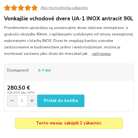
Ako ma hodnotia zákazníci
Vonkajšie vchodové dvere UA-1 INOX antracit 90L
Przedmiotem sprzedaży są uniwersalne drzwi stalowe zewnętrzne, o
grubości skrzydła 40mm. z aplikacjami ozdobnymi od strony zewnętrznej
wykonanymi z blachy INOX. Drzwi te znajdują bardzo szerokie
zastosowanie w budownictwie jedno i wielorodzinnym, można je
montować zarówno jako drzwi do mieszkań jak ...
celý popis
Dostupnosť
3-7 dní
280,50 €
228,05 €
bez DPH
Pridať do košíka
Tento mesiac zakúpili 2 zákazníci.