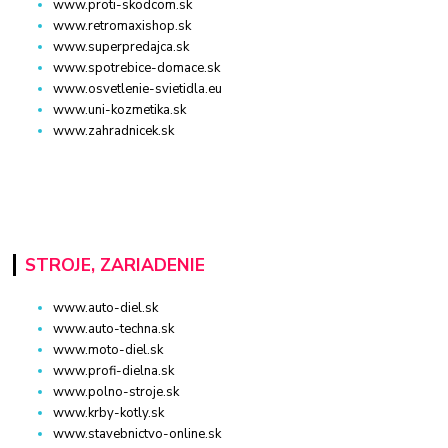
www.proti-skodcom.sk
www.retromaxishop.sk
www.superpredajca.sk
www.spotrebice-domace.sk
www.osvetlenie-svietidla.eu
www.uni-kozmetika.sk
www.zahradnicek.sk
STROJE, ZARIADENIE
www.auto-diel.sk
www.auto-techna.sk
www.moto-diel.sk
www.profi-dielna.sk
www.polno-stroje.sk
www.krby-kotly.sk
www.stavebnictvo-online.sk