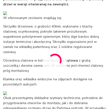
drzwi w wersji otwieranej na zewnątrz.
W oferowanym zestawie znajdują się:
Skrzydło drzwiowe, o grubości 40mm, wykonane z blachy
stalowej, ocynkowanej, pokryte lakierem proszkowym,
wypełnione polistyrenem spienionym, który daje bardzo dobrą
izolacje termiczna i akustyczną. Skrzydło wyposażone jest w
zamek na wkładkę patentową oraz 2 solidne regulowane
zawiasy.
Ościeżnica stalowa w kolorze skrzydła,
kątowa
z grubą
uszczelką i dwoma zawiasami. W zestawie jest również stalowy
próg montażowy.
Klamka oraz wkładka widoczne na zdjęciach dostępne na
pozostałych aukcjach.
Obok prezentujemy dokładne wymiary techniczne, potrzebne do
przygotowania otworów do montażu, jak i do dobrania
odpowiedniego rozmiaru drzwi do Państwa potrzeb. W przypadku