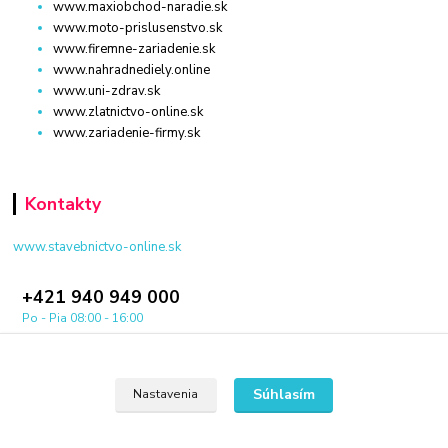
www.maxiobchod-naradie.sk
www.moto-prislusenstvo.sk
www.firemne-zariadenie.sk
www.nahradnediely.online
www.uni-zdrav.sk
www.zlatnictvo-online.sk
www.zariadenie-firmy.sk
Kontakty
www.stavebnictvo-online.sk
+421 940 949 000
Po - Pia 08:00 - 16:00
info@stavebnictvo-online.sk
Súhlasím
Nastavenia