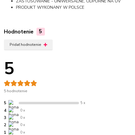
ZASTOSOWANIE - UNIWERSALNE, ODPORNE NA UV
PRODUKT WYKONANY W POLSCE
Hodnotenie
5
Pridať hodnotenie
5
5 hodnotenie
5
5 x
4
0 x
3
0 x
2
0 x
1
0 x