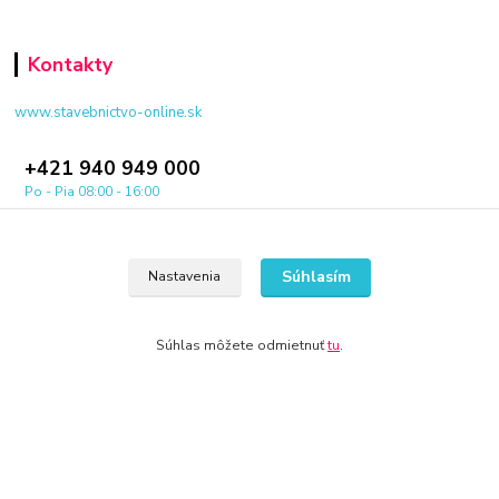
Kontakty
www.stavebnictvo-online.sk
+421 940 949 000
Po - Pia 08:00 - 16:00
info@stavebnictvo-online.sk
Súhlasím
Nastavenia
Súhlas môžete odmietnuť
tu
.
© 2024 Všetky práva vyhradené KAMENIK.SK
Vytvorené na
Eshop-rychlo.sk