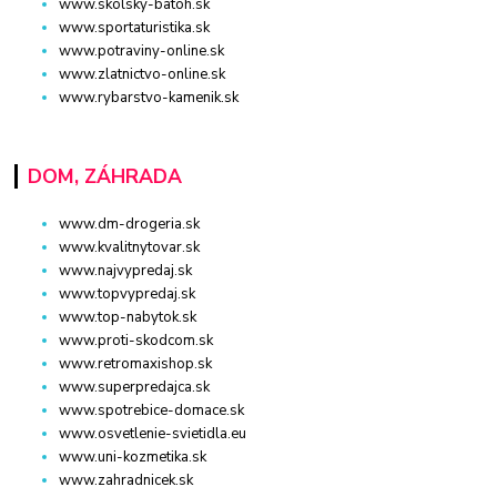
www.skolsky-batoh.sk
www.sportaturistika.sk
www.potraviny-online.sk
www.zlatnictvo-online.sk
www.rybarstvo-kamenik.sk
DOM, ZÁHRADA
www.dm-drogeria.sk
www.kvalitnytovar.sk
www.najvypredaj.sk
www.topvypredaj.sk
www.top-nabytok.sk
www.proti-skodcom.sk
www.retromaxishop.sk
www.superpredajca.sk
www.spotrebice-domace.sk
www.osvetlenie-svietidla.eu
www.uni-kozmetika.sk
www.zahradnicek.sk