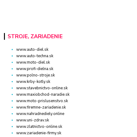
STROJE, ZARIADENIE
www.auto-diel.sk
www.auto-techna.sk
www.moto-diel.sk
www.profi-dielna.sk
www.polno-stroje.sk
www.krby-kotly.sk
www.stavebnictvo-online.sk
www.maxiobchod-naradie.sk
www.moto-prislusenstvo.sk
www.firemne-zariadenie.sk
www.nahradnediely.online
www.uni-zdrav.sk
www.zlatnictvo-online.sk
www.zariadenie-firmy.sk