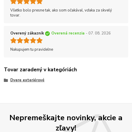
Všetko bolo presne tak, ako som očakával, vďaka za skvelý
tovar.
Overený zákazník
Overená recenzia
- 07. 08. 2026
Nakupujem tu pravidelne
Tovar zaradený v kategóriách
Dvere exteriérové
Nepremeškajte novinky, akcie a
zľavy!