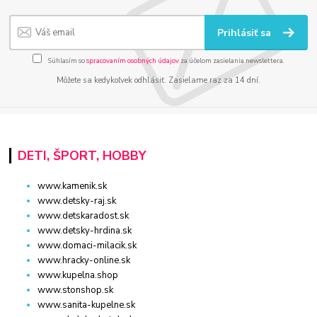
Prihlásiť sa
Súhlasím so
spracovaním osobných údajov
za účelom zasielania newslettera.
Môžete sa kedykoľvek odhlásiť. Zasielame raz za 14 dní.
DETI, ŠPORT, HOBBY
www.kamenik.sk
www.detsky-raj.sk
www.detskaradost.sk
www.detsky-hrdina.sk
www.domaci-milacik.sk
www.hracky-online.sk
www.kupelna.shop
www.stonshop.sk
www.sanita-kupelne.sk