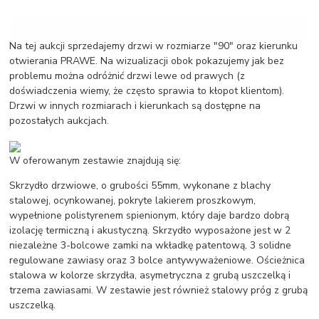
Na tej aukcji sprzedajemy drzwi w rozmiarze "90" oraz kierunku
otwierania PRAWE. Na wizualizacji obok pokazujemy jak bez
problemu można odróżnić drzwi lewe od prawych (z
doświadczenia wiemy, że często sprawia to kłopot klientom).
Drzwi w innych rozmiarach i kierunkach są dostępne na
pozostałych aukcjach.
W oferowanym zestawie znajdują się:
Skrzydło drzwiowe, o grubości 55mm, wykonane z blachy
stalowej, ocynkowanej, pokryte lakierem proszkowym,
wypełnione polistyrenem spienionym, który daje bardzo dobrą
izolację termiczną i akustyczną. Skrzydło wyposażone jest w 2
niezależne 3-bolcowe zamki na wkładkę patentową, 3 solidne
regulowane zawiasy oraz 3 bolce antywyważeniowe. Ościeżnica
stalowa w kolorze skrzydła, asymetryczna z grubą uszczelką i
trzema zawiasami. W zestawie jest również stalowy próg z grubą
uszczelką.