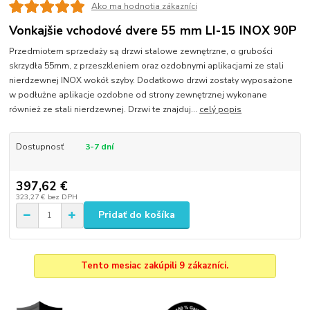
Ako ma hodnotia zákazníci
Vonkajšie vchodové dvere 55 mm LI-15 INOX 90P
Przedmiotem sprzedaży są drzwi stalowe zewnętrzne, o grubości
skrzydła 55mm, z przeszkleniem oraz ozdobnymi aplikacjami ze stali
nierdzewnej INOX wokół szyby. Dodatkowo drzwi zostały wyposażone
w podłużne aplikacje ozdobne od strony zewnętrznej wykonane
również ze stali nierdzewnej. Drzwi te znajduj...
celý popis
Dostupnosť
3-7 dní
397,62 €
323,27 €
bez DPH
Pridať do košíka
Tento mesiac zakúpili 9 zákazníci.