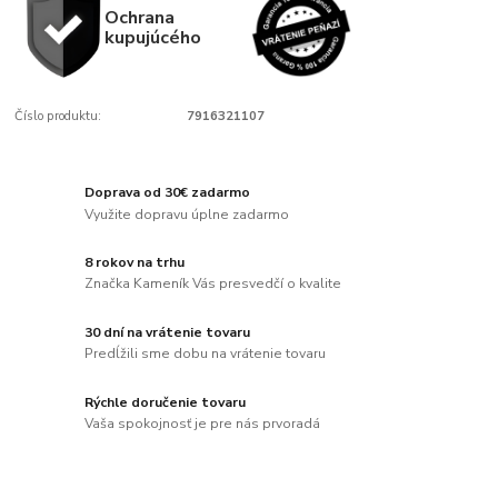
Ochrana
kupujúcého
Číslo produktu:
7916321107
Doprava od 30€ zadarmo
Využite dopravu úplne zadarmo
8 rokov na trhu
Značka Kameník Vás presvedčí o kvalite
30 dní na vrátenie tovaru
Predĺžili sme dobu na vrátenie tovaru
Rýchle doručenie tovaru
Vaša spokojnosť je pre nás prvoradá