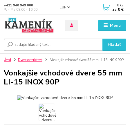
0
ks
+421 940 949 000
EUR
za
0 €
Po - Pia 08:00 - 16:00
Menu
Hľadať
Úvod
Dvere exteriérové
Vonkajšie vchodové dvere 55 mm LI-15 INOX 90P
Vonkajšie vchodové dvere 55 mm
LI-15 INOX 90P