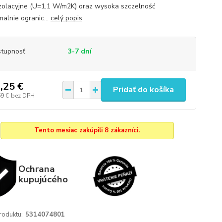
zolacyjne (U=1,1 W/m2K) oraz wysoka szczelność
alnie ogranic...
celý popis
tupnosť
3-7 dní
,25 €
Pridať do košíka
69 €
bez DPH
Tento mesiac zakúpili 8 zákazníci.
Ochrana
kupujúcého
roduktu:
5314074801