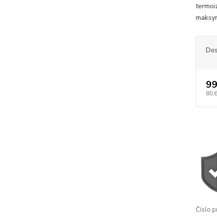
termoi
maksym
Dos
99
80,
Číslo p