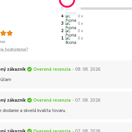
5
4
0 x
3
0 x
2
0 x
1
0 x
nie
me hodnotenie?
Overená recenzia
ný zákazník
- 08. 08. 2026
rúčam
Overená recenzia
ný zákazník
- 07. 08. 2026
 dodanie a skvelá kvalita tovaru.
Overená recenzia
ný zákazník
- 07. 08. 2026