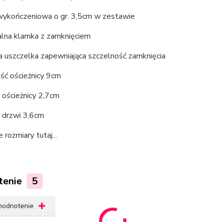
 wykończeniowa o gr. 3,5cm w zestawie
alna klamka z zamknięciem
 uszczelka zapewniająca szczelność zamknięcia
ść ościeżnicy 9cm
 ościeżnicy 2,7cm
ć drzwi 3,6cm
 rozmiary tutaj...
tenie
5
 hodnotenie