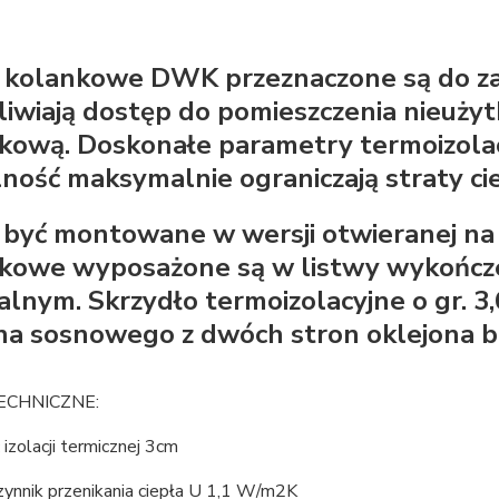
 kolankowe DWK przeznaczone są do za
iwiają dostęp do pomieszczenia nieużyt
kową. Doskonałe parametry termoizola
lność maksymalnie ograniczają straty cie
być montowane w wersji otwieranej na 
kowe wyposażone są w listwy wykończen
alnym. Skrzydło termoizolacyjne o gr. 3
a sosnowego z dwóch stron oklejona bi
ECHNICZNE:
 izolacji termicznej 3cm
zynnik przenikania ciepła U 1,1 W/m2K