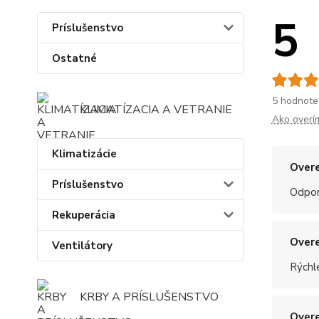
5
Príslušenstvo
Ostatné
5 hodnote
KLIMATÍZACIA A VETRANIE
Ako overí
Klimatizácie
Overe
Príslušenstvo
Odpo
Rekuperácia
Overe
Ventilátory
Rýchle
KRBY A PRÍSLUŠENSTVO
Overe