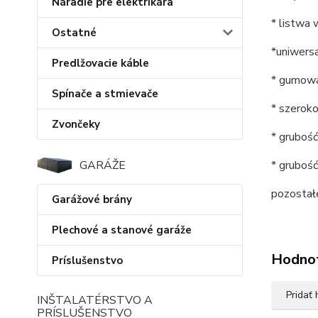
Náradie pre elektrikára
* listwa
Ostatné
*uniwers
Predlžovacie káble
* gumowa
Spínače a stmievače
* szeroko
Zvončeky
* grubość
GARÁŽE
* gruboś
pozostałe
Garážové brány
Plechové a stanové garáže
Hodno
Príslušenstvo
Pridať
INŠTALATÉRSTVO A
PRÍSLUŠENSTVO