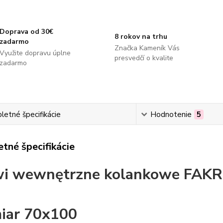
Doprava od 30€
8 rokov na trhu
zadarmo
Značka Kameník Vás
Využite dopravu úplne
presvedčí o kvalite
zadarmo
etné špecifikácie
Hodnotenie
5
tné špecifikácie
wi wewnętrzne kolankowe FA
iar 70x100