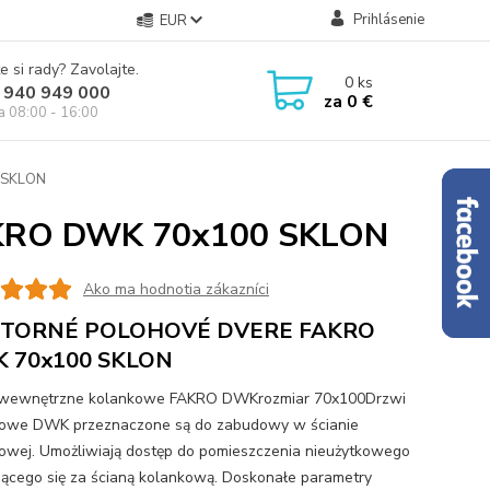
Prihlásenie
EUR
e si rady? Zavolajte.
0
ks
 940 949 000
za
0 €
ia 08:00 - 16:00
 SKLON
RO DWK 70x100 SKLON
Ako ma hodnotia zákazníci
TORNÉ POLOHOVÉ DVERE FAKRO
 70x100 SKLON
 wewnętrzne kolankowe FAKRO DWKrozmiar 70x100Drzwi
owe DWK przeznaczone są do zabudowy w ścianie
owej. Umożliwiają dostęp do pomieszczenia nieużytkowego
jącego się za ścianą kolankową. Doskonałe parametry