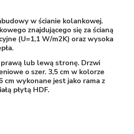
budowy w ścianie kolankowej.
kowego znajdującego się za ścianą
cyjne (U=1,1 W/m2K) oraz wysoka
pła.
prawą lub lewą stronę. Drzwi
iowe o szer. 3,5 cm w kolorze
,6 cm wykonane jest jako rama z
ałą płytą HDF.