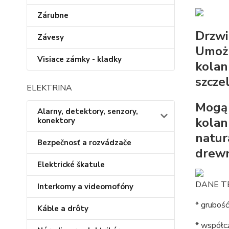
Zárubne
Drzwi
Závesy
Umożl
Visiace zámky - kladky
kolan
szcze
ELEKTRINA
Mogą 
Alarny, detektory, senzory,
kolan
konektory
natur
Bezpečnosť a rozvádzače
drewn
Elektrické škatule
DANE T
Interkomy a videomofóny
* grubość
Káble a drôty
* współc