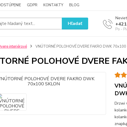
ODSTÚPENIE
GDPR
KONTAKTY
BLOG
Neviet
Hľadať
+421
Po - P
vere interiérové
VNÚTORNÉ POLOHOVÉ DVERE FAKRO DWK 70x100
TORNÉ POLOHOVÉ DVERE FAK
VNÚ
DWK
Drzwi
kolank
kolank
znajdu