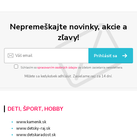
Nepremeškajte novinky, akcie a
zľavy!
Prihlásiť sa
Súhlasím so
spracovaním osobných údajov
za účelom zasielania newslettera.
Môžete sa kedykoľvek odhlásiť. Zasielame raz za 14 dní.
DETI, ŠPORT, HOBBY
www.kamenik.sk
www.detsky-raj.sk
www.detskaradost.sk