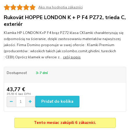
Ako ma hodnotia zákazníci
Rukoväť HOPPE LONDON K + P F4 PZ72, trieda C,
exteriér
Klamka HP LONDON K+P F4 brąz PZ72 klasa CKlamki charakteryzują się
odpornością na ścieranie, dzięki zastosowaniu materiałów najwyższej
jakości. Firma Domino proponuje w swej ofercie : Klamki Premium
(producentów : włoskich takich jak:colombo,comit,ghidini, tureckich
: CEBI).Oprócz klamek w ofercie z...
celý popis
Dostupnosť
3-7 dní
43,77 €
35,59 €
bez DPH
Pridať do košíka
Tento mesiac zakúpili 6 zákazníci.