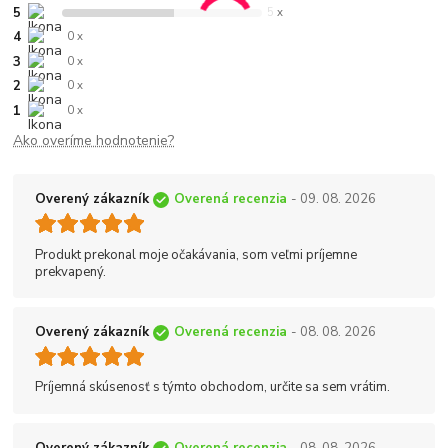
5
5 x
4
0 x
3
0 x
2
0 x
1
0 x
Ako overíme hodnotenie?
Overený zákazník
Overená recenzia
- 09. 08. 2026
Produkt prekonal moje očakávania, som veľmi príjemne
prekvapený.
Overený zákazník
Overená recenzia
- 08. 08. 2026
Príjemná skúsenosť s týmto obchodom, určite sa sem vrátim.