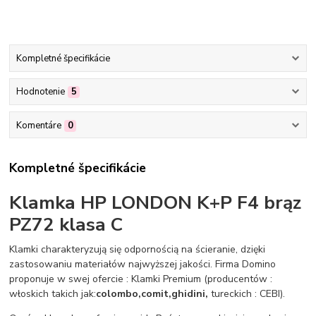
Kompletné špecifikácie
Hodnotenie
5
Komentáre
0
Kompletné špecifikácie
Klamka HP LONDON K+P F4 brąz
PZ72 klasa C
Klamki charakteryzują się odpornością na ścieranie, dzięki
zastosowaniu materiałów najwyższej jakości. Firma Domino
proponuje w swej ofercie : Klamki Premium (producentów :
włoskich takich jak:
colombo,comit,ghidini,
tureckich : CEBI).