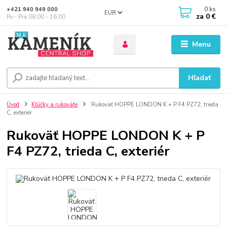
0
ks
+421 940 949 000
EUR
za
0 €
Po - Pia 08:00 - 16:00
Menu
Hľadať
Úvod
Kľúčky a rukoväte
Rukoväť HOPPE LONDON K + P F4 PZ72, trieda
C, exteriér
Rukoväť HOPPE LONDON K + P
F4 PZ72, trieda C, exteriér