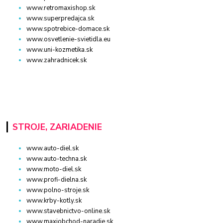
www.retromaxishop.sk
www.superpredajca.sk
www.spotrebice-domace.sk
www.osvetlenie-svietidla.eu
www.uni-kozmetika.sk
www.zahradnicek.sk
STROJE, ZARIADENIE
www.auto-diel.sk
www.auto-techna.sk
www.moto-diel.sk
www.profi-dielna.sk
www.polno-stroje.sk
www.krby-kotly.sk
www.stavebnictvo-online.sk
www.maxiobchod-naradie.sk