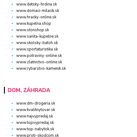
www.detsky-hrdina.sk
www.domaci-milacik.sk
www.hracky-online.sk
www.kupelna.shop
www.stonshop.sk
www.sanita-kupelne.sk
www.skolsky-batoh.sk
www.sportaturistika.sk
www.potraviny-online.sk
www.zlatnictvo-online.sk
www.rybarstvo-kamenik.sk
DOM, ZÁHRADA
www.dm-drogeria.sk
www.kvalitnytovar.sk
www.najvypredaj.sk
www.topvypredaj.sk
www.top-nabytok.sk
www.proti-skodcom.sk