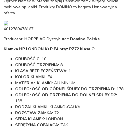
Oprócz klamek w ofercie znajdą Państwo: zamki,wizjery, okucia
meblowe np. gałki. Produkty DOMINO to bogata i innowacyjna
oferta.
4012789478167
Producent:
HOPPE AG
Dystrybutor:
Domino Polska.
Klamka HP LONDON K+P F4 brąz PZ72 klasa C
:
GRUBOŚĆ C:
10
GRUBOŚĆ TRZPIENIA:
8
KLASA BEZPIECZEŃSTWA:
1
KOLOR KLAMKI:
F4
MATERIAŁ KLAMKI:
ALUMINIUM
ODLEGŁOŚĆ OD GÓRNEJ ŚRUBY DO TRZPIENIA D:
178
ODLEGŁOŚĆ OD TRZPIENIA DO DOLNEJ ŚRUBY D2:
138
RODZAJ KLAMKI:
KLAMKO-GAŁKA
ROZSTAW ZAMKA:
72
SERIA KLAMEK:
LONDON
SPRĘŻYNA COFAJĄCA:
TAK