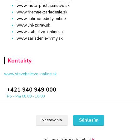
www.moto-prislusenstvo.sk
www.firemne-zariadenie.sk
www.nahradnediely.online
www.uni-zdrav.sk
www.zlatnictvo-online.sk
www.zariadenie-firmy.sk
Kontakty
www.stavebnictvo-online.sk
+421 940 949 000
Po - Pia 08:00 - 16:00
info@stavebnictvo-online.sk
Súhlasím
Nastavenia
Súhlas môžete odmietnuť
tu
.