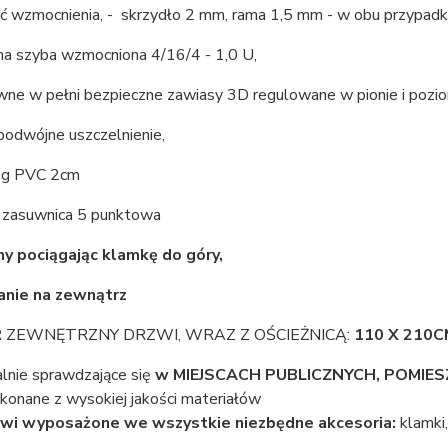
ść wzmocnienia, - skrzydło 2 mm, rama 1,5 mm - w obu przypadk
na szyba wzmocniona 4/16/4 - 1,0 U,
wne w pełni bezpieczne zawiasy 3D regulowane w pionie i pozio
podwójne uszczelnienie,
róg PVC 2cm
- zasuwnica 5 punktowa
y pociągając klamkę do góry,
anie na zewnątrz
 ZEWNĘTRZNY DRZWI, WRAZ Z OŚCIEŻNICĄ:
110 X 210C
alnie sprawdzające się
w MIEJSCACH PUBLICZNYCH, POMIE
onane z wysokiej jakości materiałów
wi wyposażone we wszystkie niezbędne akcesoria:
klamki,