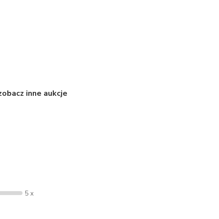
zobacz inne aukcje
5 x