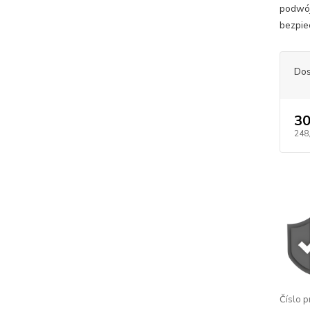
podwój
bezpie
Dos
30
248
Číslo p