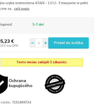
na szyba wzmocniona 4/16/4 - 1,0 U,- 3 masywne w pełni
czne za...
celý popis
tupnosť
3-7 dní
5,23 €
Pridať do košíka
,15 €
bez DPH
Tento mesiac zakúpili 3 zákazníci.
Ochrana
kupujúcého
roduktu:
7151869724