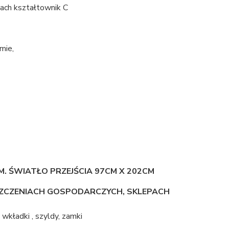
ach kształtownik C
mie,
M. ŚWIATŁO PRZEJŚCIA 97CM X 202CM
SZCZENIACH GOSPODARCZYCH, SKLEPACH
 wkładki , szyldy, zamki