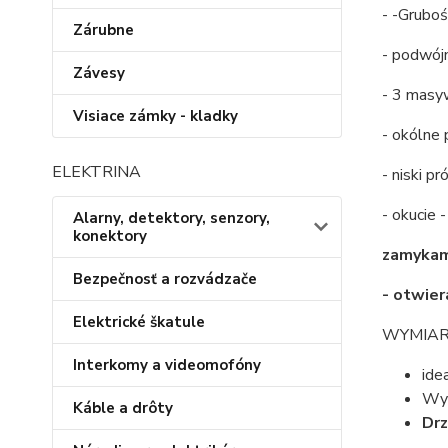
- -Grubo
Zárubne
- podwój
Závesy
- 3 masy
Visiace zámky - kladky
- okólne 
ELEKTRINA
- niski p
- okucie 
Alarny, detektory, senzory,
konektory
zamykam
Bezpečnosť a rozvádzače
- otwier
Elektrické škatule
WYMIAR
Interkomy a videomofóny
ide
Wyk
Káble a drôty
Drz