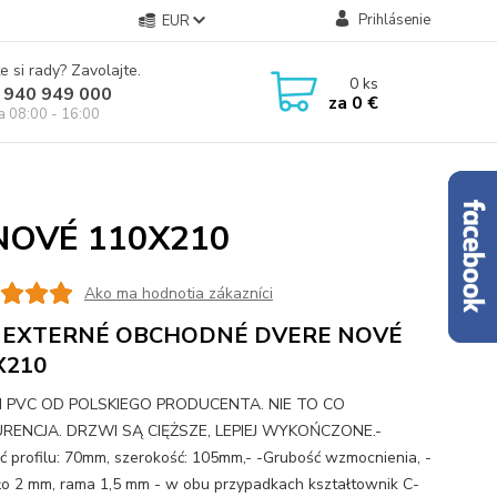
Prihlásenie
EUR
e si rady? Zavolajte.
0
ks
 940 949 000
za
0 €
ia 08:00 - 16:00
NOVÉ 110X210
Ako ma hodnotia zákazníci
 EXTERNÉ OBCHODNÉ DVERE NOVÉ
X210
 PVC OD POLSKIEGO PRODUCENTA. NIE TO CO
RENCJA. DRZWI SĄ CIĘŻSZE, LEPIEJ WYKOŃCZONE.-
ć profilu: 70mm, szerokość: 105mm,- -Grubość wzmocnienia, -
ło 2 mm, rama 1,5 mm - w obu przypadkach kształtownik C-