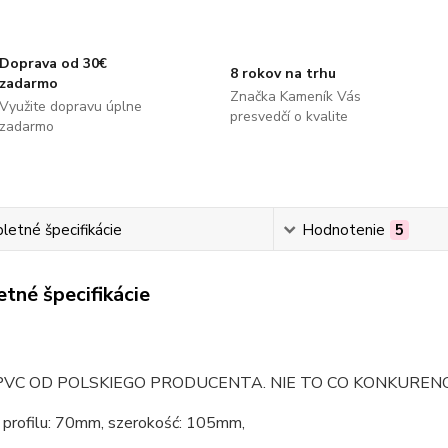
Doprava od 30€
8 rokov na trhu
zadarmo
Značka Kameník Vás
Využite dopravu úplne
presvedčí o kvalite
zadarmo
etné špecifikácie
Hodnotenie
5
tné špecifikácie
VC OD POLSKIEGO PRODUCENTA. NIE TO CO KONKURENCJ
ć profilu: 70mm, szerokość: 105mm,