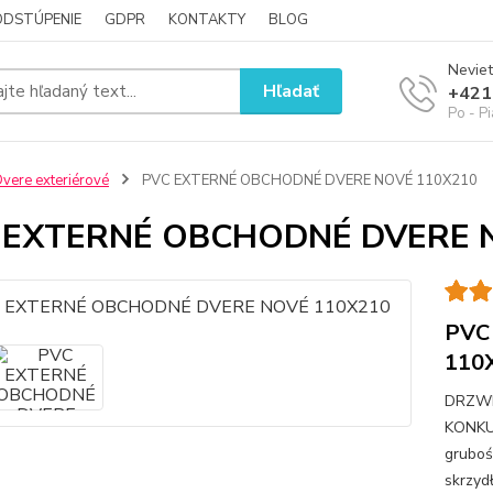
ODSTÚPENIE
GDPR
KONTAKTY
BLOG
Neviet
Hľadať
+421
Po - P
vere exteriérové
PVC EXTERNÉ OBCHODNÉ DVERE NOVÉ 110X210
 EXTERNÉ OBCHODNÉ DVERE 
PVC
110
DRZWI
KONKU
gruboś
skrzyd