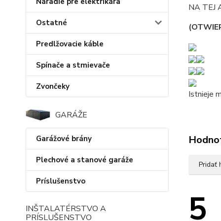
Náradie pre elektrikára
NA TEJ 
Ostatné
(OTWIER
Predlžovacie káble
Spínače a stmievače
Zvončeky
Istnieje
GARÁŽE
Hodno
Garážové brány
Plechové a stanové garáže
Pridať
Príslušenstvo
5
INŠTALATÉRSTVO A
PRÍSLUŠENSTVO