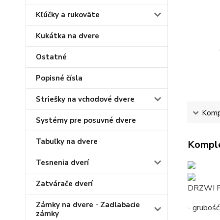
Kľúčky a rukoväte
Kukátka na dvere
Ostatné
Popisné čísla
Striešky na vchodové dvere
Kompl
Systémy pre posuvné dvere
Tabuľky na dvere
Komple
Tesnenia dverí
Zatvárače dverí
DRZWI P
Zámky na dvere - Zadlabacie
- gruboś
zámky