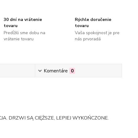
30 dní na vrátenie
Rýchle doručenie
tovaru
tovaru
Predĺžili sme dobu na
Vaša spokojnosť je pre
vrátenie tovaru
nás prvoradá
Komentáre
0
A. DRZWI SĄ CIĘŻSZE, LEPIEJ WYKOŃCZONE.