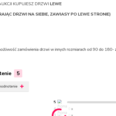
AUKCJI KUPUJESZ DRZWI
LEWE
AJĄC DRZWI NA SIEBIE, ZAWIASY PO LEWE STRONIE)
 możliwość zamówienia drzwi w innych rozmiarach od 90 do 180-
tenie
5
 hodnotenie
5
4
0 x
3
0 x