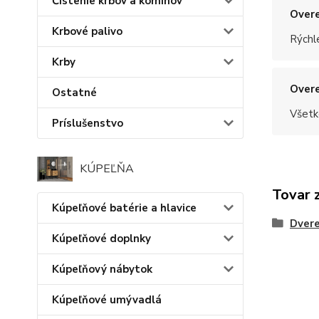
Čistenie krbov a komínov
Overe
Krbové palivo
Rýchle
Krby
Overe
Ostatné
Všetk
Príslušenstvo
KÚPEĽŇA
Tovar 
Kúpeľňové batérie a hlavice
Dvere
Kúpeľňové doplnky
Kúpeľňový nábytok
Kúpeľňové umývadlá