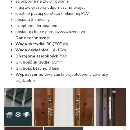
są odporne na zwichrowanie
mają zwiększoną odporność na wilgoć
idealnie pasują do stolarki okiennej PCV
posiada 3 zawiasy
ocieplane styropianem
posiadają bolce przeciwwyważeniowe
Dane techniczne:
Waga skrzydła:
30 (’90E’)kg
Waga ościeżnica:
14-16kg
Dostępne szerokości:
"90"
Grubość skrzydła:
55mm
Grubość blachy:
0,5mm
Wyposażenie:
dwa zamki trójbolcowe, 3 zawiasy
trójdzielne