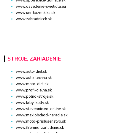
www.spotrebice-domace.sk
www.osvetlenie-svietidla.eu
www.uni-kozmetika.sk
www.zahradnicek.sk
STROJE, ZARIADENIE
www.auto-diel.sk
www.auto-techna.sk
www.moto-diel.sk
www.profi-dielna.sk
www.polno-stroje.sk
www.krby-kotly.sk
www.stavebnictvo-online.sk
www.maxiobchod-naradie.sk
www.moto-prislusenstvo.sk
www.firemne-zariadenie.sk