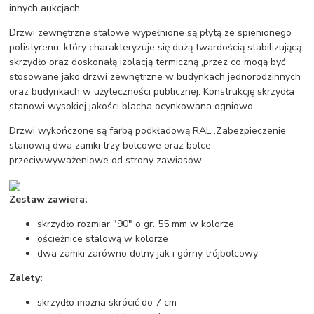
innych aukcjach
Drzwi zewnętrzne stalowe wypełnione są płytą ze spienionego
polistyrenu, który charakteryzuje się dużą twardością stabilizującą
skrzydło oraz doskonałą izolacją termiczną ,przez co mogą być
stosowane jako drzwi zewnętrzne w budynkach jednorodzinnych
oraz budynkach w użyteczności publicznej. Konstrukcję skrzydła
stanowi wysokiej jakości blacha ocynkowana ogniowo.
Drzwi wykończone są farbą podkładową RAL .Zabezpieczenie
stanowią dwa zamki trzy bolcowe oraz bolce
przeciwwyważeniowe od strony zawiasów.
Zestaw zawiera:
skrzydło rozmiar "90" o gr. 55 mm w kolorze
ościeżnice stalową w kolorze
dwa zamki zarówno dolny jak i górny trójbolcowy
Zalety:
skrzydło można skrócić do 7 cm