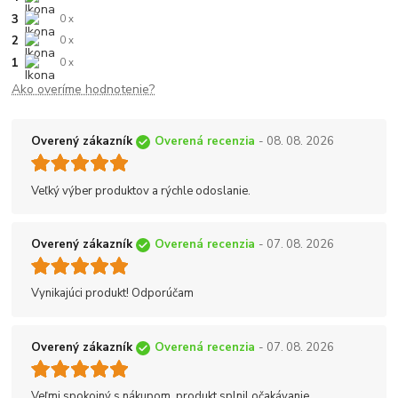
3
0 x
2
0 x
1
0 x
Ako overíme hodnotenie?
Overený zákazník
Overená recenzia
- 08. 08. 2026
Veľký výber produktov a rýchle odoslanie.
Overený zákazník
Overená recenzia
- 07. 08. 2026
Vynikajúci produkt! Odporúčam
Overený zákazník
Overená recenzia
- 07. 08. 2026
Veľmi spokojný s nákupom, produkt splnil očakávanie