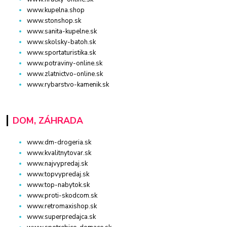
www.kupelna.shop
www.stonshop.sk
www.sanita-kupelne.sk
www.skolsky-batoh.sk
www.sportaturistika.sk
www.potraviny-online.sk
www.zlatnictvo-online.sk
www.rybarstvo-kamenik.sk
DOM, ZÁHRADA
www.dm-drogeria.sk
www.kvalitnytovar.sk
www.najvypredaj.sk
www.topvypredaj.sk
www.top-nabytok.sk
www.proti-skodcom.sk
www.retromaxishop.sk
www.superpredajca.sk