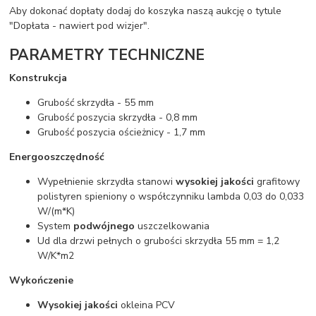
Aby dokonać dopłaty dodaj do koszyka naszą aukcję o tytule
"Dopłata - nawiert pod wizjer".
PARAMETRY TECHNICZNE
Konstrukcja
Grubość skrzydła - 55 mm
Grubość poszycia skrzydła - 0,8 mm
Grubość poszycia ościeżnicy - 1,7 mm
Energooszczędność
Wypełnienie skrzydła stanowi
wysokiej jakości
grafitowy
polistyren spieniony o współczynniku lambda 0,03 do 0,033
W/(m*K)
System
podwójnego
uszczelkowania
Ud dla drzwi pełnych o grubości skrzydła 55 mm = 1,2
W/K*m2
Wykończenie
Wysokiej jakości
okleina PCV