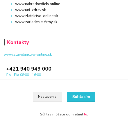
www.nahradnediely.online
www.uni-zdrav.sk
www.zlatnictvo-online.sk
www.zariadenie-firmy.sk
Kontakty
www.stavebnictvo-online.sk
+421 940 949 000
Po - Pia 08:00 - 16:00
info@stavebnictvo-online.sk
Súhlasím
Nastavenia
Súhlas môžete odmietnuť
tu
.
© 2024 Všetky práva vyhradené KAMENIK.SK