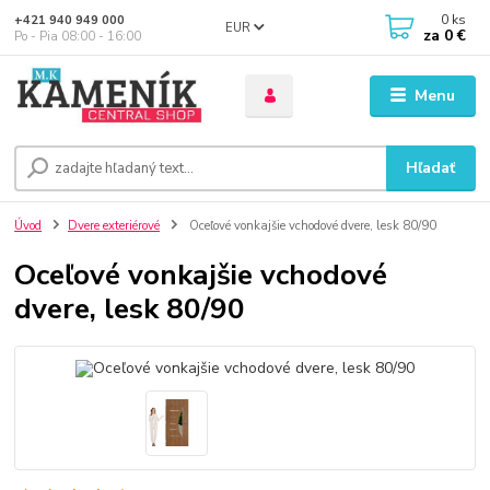
0
ks
+421 940 949 000
EUR
za
0 €
Po - Pia 08:00 - 16:00
Menu
Hľadať
Úvod
Dvere exteriérové
Oceľové vonkajšie vchodové dvere, lesk 80/90
Oceľové vonkajšie vchodové
dvere, lesk 80/90