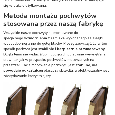
tanich zamienników, Inoxy w naszych drzwiach
nie odklejają
się
w trakcie użytkowania.
Metoda montażu pochwytów
stosowana przez naszą fabrykę
Wszystkie nasze pochwyty są montowane do
specjalnego
wzmocnienia z ramiaka
wykonanego ze sklejki
wodoodpornej a nie do gołej blachy. Proszę zauważyć, że w ten
sposób pochwyt jest
stabilnie i bezpiecznie przymocowany
.
Dzięki temu nie widać śrub mocujących po stronie wewnętrznej
drzwi tak jak w przypadku pochwytów mocowanych na
przestrzał. Takie mocowanie pochwytu jest
stabilne
,
nie
powoduje odkształceń
płaszcza skrzydła, a efekt wizualny jest
zdecydowanie korzystniejszy.