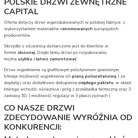
POLSKIE DRZWI ZEWNĘTRZNE
CAPITAL
Oferta dotyczy drzwi wyprodukowanych w polskiej fabryce, z
wykorzystaniem materiałów
renomowanych
europejskich
producentów.
Skrzydło z ościeżnicą dostarczone jest do klientów w
formie
złożonej
. Dzięki temu drzwi po rozpakowaniu
można
szybko i łatwo zamontować
.
Drzwi wypełnienie są grafitowym polistyrenem spienionym.
Istnieje możliwość wypełnienia ich
pianą poliuretanową
( za
dopłatą ) oraz dodatkowo dokupienia
ciepłego pakietu
, w skład
którego wchodzi: ościeżnica i próg z przekładka termiczną oraz 3
zawiasy 3D. ( możliwość regulacji w 3 płaszczyznach )
CO NASZE DRZWI
ZDECYDOWANIE WYRÓŻNIA OD
KONKURENCJI: