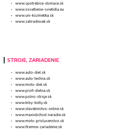
www.spotrebice-domace.sk
www.osvetlenie-svietidla.eu
www.uni-kozmetika.sk
www.zahradnicek.sk
STROJE, ZARIADENIE
www.auto-diel.sk
www.auto-techna.sk
www.moto-diel.sk
www.profi-dielna.sk
www.polno-stroje.sk
www.krby-kotly.sk
www.stavebnictvo-online.sk
www.maxiobchod-naradie.sk
www.moto-prislusenstvo.sk
www.firemne-zariadenie.sk