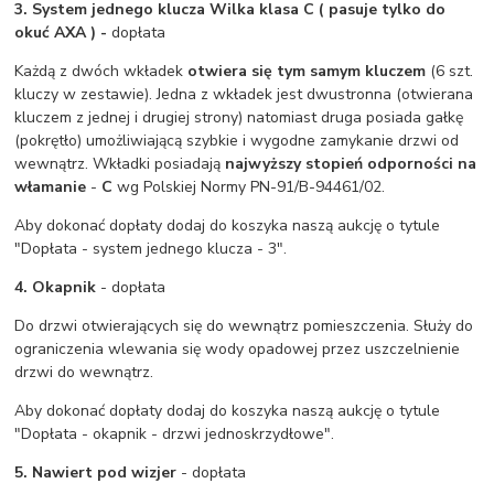
3. System jednego klucza Wilka klasa C ( pasuje tylko do
okuć AXA ) -
dopłata
Każdą z dwóch wkładek
otwiera się tym samym kluczem
(6 szt.
kluczy w zestawie). Jedna z wkładek jest dwustronna (otwierana
kluczem z jednej i drugiej strony) natomiast druga posiada gałkę
(pokrętło) umożliwiającą szybkie i wygodne zamykanie drzwi od
wewnątrz. Wkładki posiadają
najwyższy stopień odporności na
włamanie
-
C
wg Polskiej Normy PN-91/B-94461/02.
Aby dokonać dopłaty dodaj do koszyka naszą aukcję o tytule
"Dopłata - system jednego klucza - 3".
4. Okapnik
- dopłata
Do drzwi otwierających się do wewnątrz pomieszczenia. Służy do
ograniczenia wlewania się wody opadowej przez uszczelnienie
drzwi do wewnątrz.
Aby dokonać dopłaty dodaj do koszyka naszą aukcję o tytule
"Dopłata - okapnik - drzwi jednoskrzydłowe".
5. Nawiert pod wizjer
- dopłata