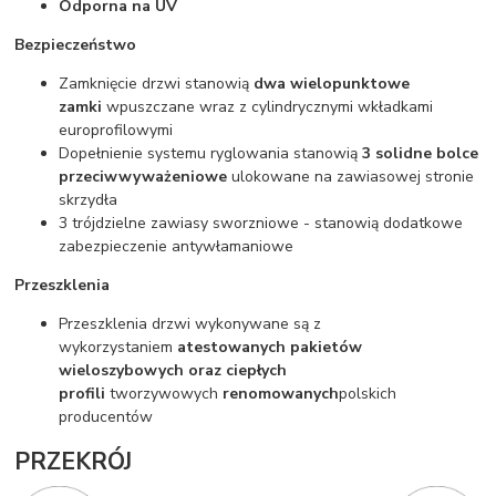
Odporna na UV
Bezpieczeństwo
Zamknięcie drzwi stanowią
dwa wielopunktowe
zamki
wpuszczane wraz z cylindrycznymi wkładkami
europrofilowymi
Dopełnienie systemu ryglowania stanowią
3 solidne bolce
przeciwwyważeniowe
ulokowane na zawiasowej stronie
skrzydła
3 trójdzielne zawiasy sworzniowe - stanowią dodatkowe
zabezpieczenie antywłamaniowe
Przeszklenia
Przeszklenia drzwi wykonywane są z
wykorzystaniem
atestowanych pakietów
wieloszybowych oraz ciepłych
profili
tworzywowych
renomowanych
polskich
producentów
PRZEKRÓJ