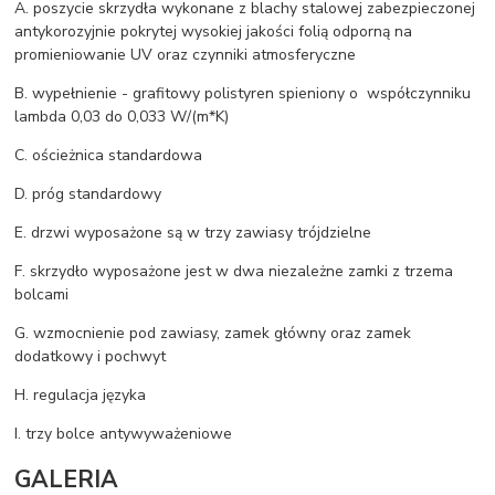
A. poszycie skrzydła wykonane z blachy stalowej zabezpieczonej
antykorozyjnie pokrytej wysokiej jakości folią odporną na
promieniowanie UV oraz czynniki atmosferyczne
B. wypełnienie - grafitowy polistyren spieniony o współczynniku
lambda 0,03 do 0,033 W/(m*K)
C. ościeżnica standardowa
D. próg standardowy
E. drzwi wyposażone są w trzy zawiasy trójdzielne
F. skrzydło wyposażone jest w dwa niezależne zamki z trzema
bolcami
G. wzmocnienie pod zawiasy, zamek główny oraz zamek
dodatkowy i pochwyt
H. regulacja języka
I. trzy bolce antywyważeniowe
GALERIA