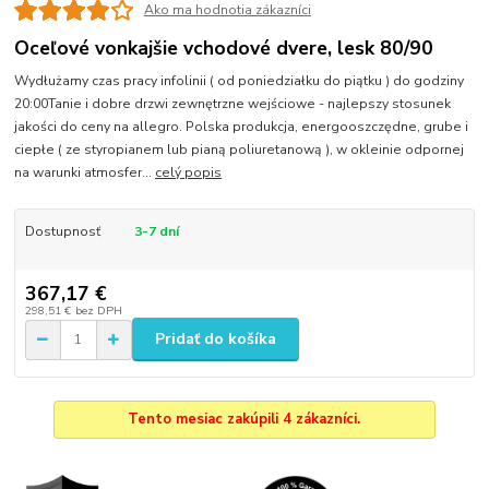
Ako ma hodnotia zákazníci
Oceľové vonkajšie vchodové dvere, lesk 80/90
Wydłużamy czas pracy infolinii ( od poniedziałku do piątku ) do godziny
20:00Tanie i dobre drzwi zewnętrzne wejściowe - najlepszy stosunek
jakości do ceny na allegro. Polska produkcja, energooszczędne, grube i
ciepłe ( ze styropianem lub pianą poliuretanową ), w okleinie odpornej
na warunki atmosfer...
celý popis
Dostupnosť
3-7 dní
367,17 €
298,51 €
bez DPH
Pridať do košíka
Tento mesiac zakúpili 4 zákazníci.