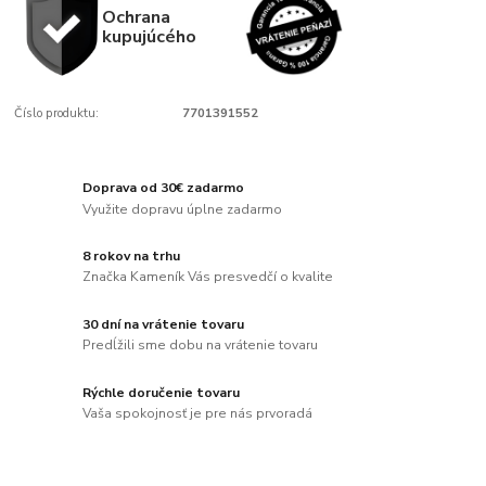
Ochrana
kupujúcého
Číslo produktu:
7701391552
Doprava od 30€ zadarmo
Využite dopravu úplne zadarmo
8 rokov na trhu
Značka Kameník Vás presvedčí o kvalite
30 dní na vrátenie tovaru
Predĺžili sme dobu na vrátenie tovaru
Rýchle doručenie tovaru
Vaša spokojnosť je pre nás prvoradá