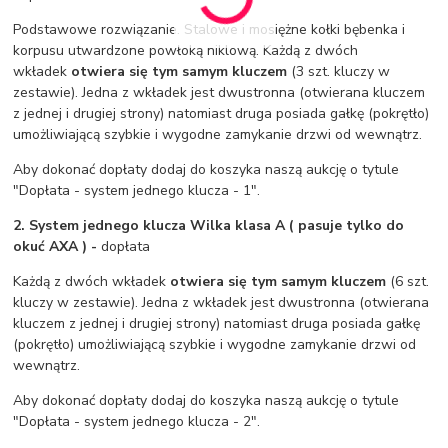
Podstawowe rozwiązanie. Stalowe i mosiężne kołki bębenka i
korpusu utwardzone powłoką niklową. Każdą z dwóch
wkładek
otwiera się tym samym kluczem
(3 szt. kluczy w
zestawie). Jedna z wkładek jest dwustronna (otwierana kluczem
z jednej i drugiej strony) natomiast druga posiada gałkę (pokrętło)
umożliwiającą szybkie i wygodne zamykanie drzwi od wewnątrz.
Aby dokonać dopłaty dodaj do koszyka naszą aukcję o tytule
"Dopłata - system jednego klucza - 1".
2. System jednego klucza Wilka klasa A ( pasuje tylko do
okuć AXA ) -
dopłata
Każdą z dwóch wkładek
otwiera się tym samym kluczem
(6 szt.
kluczy w zestawie). Jedna z wkładek jest dwustronna (otwierana
kluczem z jednej i drugiej strony) natomiast druga posiada gałkę
(pokrętło) umożliwiającą szybkie i wygodne zamykanie drzwi od
wewnątrz.
Aby dokonać dopłaty dodaj do koszyka naszą aukcję o tytule
"Dopłata - system jednego klucza - 2".