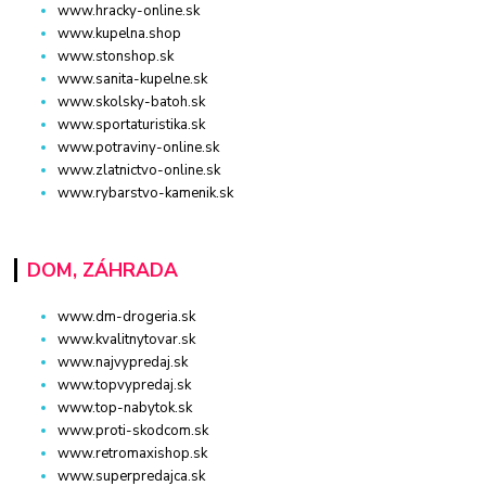
www.hracky-online.sk
www.kupelna.shop
www.stonshop.sk
www.sanita-kupelne.sk
www.skolsky-batoh.sk
www.sportaturistika.sk
www.potraviny-online.sk
www.zlatnictvo-online.sk
www.rybarstvo-kamenik.sk
DOM, ZÁHRADA
www.dm-drogeria.sk
www.kvalitnytovar.sk
www.najvypredaj.sk
www.topvypredaj.sk
www.top-nabytok.sk
www.proti-skodcom.sk
www.retromaxishop.sk
www.superpredajca.sk