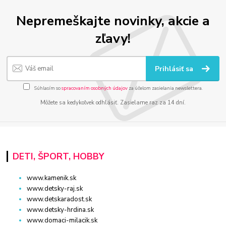
Nepremeškajte novinky, akcie a
zľavy!
Prihlásiť sa
Súhlasím so
spracovaním osobných údajov
za účelom zasielania newslettera.
Môžete sa kedykoľvek odhlásiť. Zasielame raz za 14 dní.
DETI, ŠPORT, HOBBY
www.kamenik.sk
www.detsky-raj.sk
www.detskaradost.sk
www.detsky-hrdina.sk
www.domaci-milacik.sk