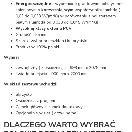
Energooszczędne
- wypełnione grafitowym polistyrenem
spienionym o
korzystniejszym
współczynniku lambda (
0,03 do 0,033 W/(m*K)) w porównaniu z polistyrenem
białym ( lambda od 0,038 do 0,045 W/(m*K))
Wysokiej klasy okleina PCV
Grubość - 55 mm
Szeroki wybór przeszkleń i kolorystyki
Produkt w 100% polski
Wymiar:
zewnętrzny ( z ościeżnicą ) - 999 mm x 2078 mm
światło przejścia - 900 mm x 2000 mm
W skład zestawu wchodzi:
Skrzydło
Ościeżnica z progiem
Zamek główny + zamek dodatkowy
Opcjonalnie wizjer ( drzwi pełne )
DLACZEGO WARTO WYBRAĆ