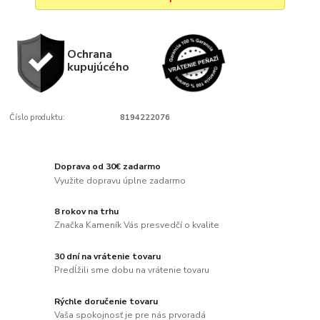
Ochrana
kupujúcého
Číslo produktu:
8194222076
Doprava od 30€ zadarmo
Využite dopravu úplne zadarmo
8 rokov na trhu
Značka Kameník Vás presvedčí o kvalite
30 dní na vrátenie tovaru
Predĺžili sme dobu na vrátenie tovaru
Rýchle doručenie tovaru
Vaša spokojnosť je pre nás prvoradá