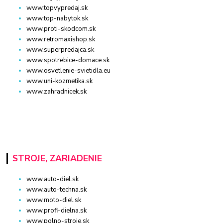
www.topvypredaj.sk
www.top-nabytok.sk
www.proti-skodcom.sk
www.retromaxishop.sk
www.superpredajca.sk
www.spotrebice-domace.sk
www.osvetlenie-svietidla.eu
www.uni-kozmetika.sk
www.zahradnicek.sk
STROJE, ZARIADENIE
www.auto-diel.sk
www.auto-techna.sk
www.moto-diel.sk
www.profi-dielna.sk
www.polno-stroje.sk