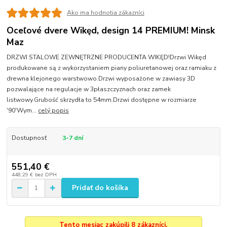
Ako ma hodnotia zákazníci
Oceľové dvere Wikęd, design 14 PREMIUM! Minsk
Maz
DRZWI STALOWE ZEWNĘTRZNE PRODUCENTA WIKĘD!Drzwi Wikęd
produkowane są z wykorzystaniem piany poliuretanowej oraz ramiaku z
drewna klejonego warstwowo.Drzwi wyposażone w zawiasy 3D
pozwalające na regulacje w 3płaszczyznach oraz zamek
listwowy.Grubość skrzydła to 54mm.Drzwi dostępne w rozmiarze
'90'Wym...
celý popis
Dostupnosť
3-7 dní
551,40 €
448,29 €
bez DPH
Pridať do košíka
Tento mesiac zakúpili 8 zákazníci.