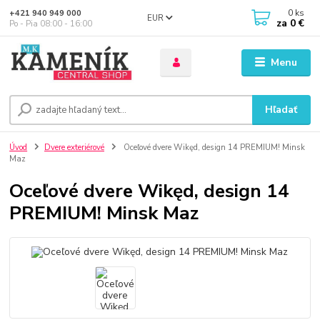
0
ks
+421 940 949 000
EUR
za
0 €
Po - Pia 08:00 - 16:00
Menu
Hľadať
Úvod
Dvere exteriérové
Oceľové dvere Wikęd, design 14 PREMIUM! Minsk
Maz
Oceľové dvere Wikęd, design 14
PREMIUM! Minsk Maz