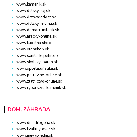
www.kamenik.sk
www.detsky-raj.sk
www.detskaradost.sk
www.detsky-hrdina.sk
www.domaci-milacik.sk
www.hracky-online.sk
www.kupelna.shop
www.stonshop.sk
www.sanita-kupelne.sk
www.skolsky-batoh.sk
www.sportaturistika.sk
www.potraviny-online.sk
www.zlatnictvo-online.sk
www.rybarstvo-kamenik.sk
DOM, ZÁHRADA
www.dm-drogeria.sk
www.kvalitnytovar.sk
www.najvypredaj.sk