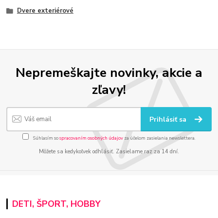
Dvere exteriérové
Nepremeškajte novinky, akcie a
zľavy!
Prihlásiť sa
Súhlasím so
spracovaním osobných údajov
za účelom zasielania newslettera.
Môžete sa kedykoľvek odhlásiť. Zasielame raz za 14 dní.
DETI, ŠPORT, HOBBY