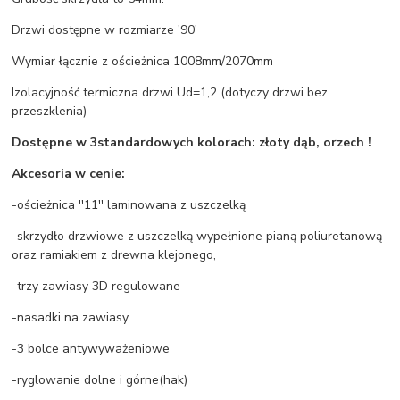
Drzwi dostępne w rozmiarze '90'
Wymiar łącznie z ościeżnica 1008mm/2070mm
Izolacyjność termiczna drzwi Ud=1,2 (dotyczy drzwi bez
przeszklenia)
Dostępne w 3standardowych kolorach: złoty dąb, orzech !
Akcesoria w cenie:
-ościeżnica ''11'' laminowana z uszczelką
-skrzydło drzwiowe z uszczelką wypełnione pianą poliuretanową
oraz ramiakiem z drewna klejonego,
-trzy zawiasy 3D regulowane
-nasadki na zawiasy
-3 bolce antywyważeniowe
-ryglowanie dolne i górne(hak)