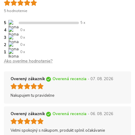
5 hodnotenie
5
5 x
4
0 x
3
0 x
2
0 x
1
0 x
Ako overíme hodnotenie?
Overený zákazník
Overená recenzia
- 07. 08. 2026
Nakupujem tu pravidelne
Overený zákazník
Overená recenzia
- 06. 08. 2026
Veľmi spokojný s nákupom, produkt splnil očakávanie