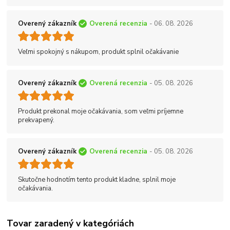
Overený zákazník
Overená recenzia
- 06. 08. 2026
Veľmi spokojný s nákupom, produkt splnil očakávanie
Overený zákazník
Overená recenzia
- 05. 08. 2026
Produkt prekonal moje očakávania, som veľmi príjemne
prekvapený.
Overený zákazník
Overená recenzia
- 05. 08. 2026
Skutočne hodnotím tento produkt kladne, splnil moje
očakávania.
Tovar zaradený v kategóriách