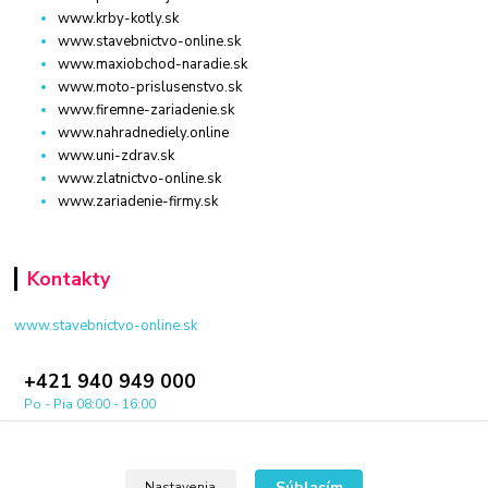
www.krby-kotly.sk
www.stavebnictvo-online.sk
www.maxiobchod-naradie.sk
www.moto-prislusenstvo.sk
www.firemne-zariadenie.sk
www.nahradnediely.online
www.uni-zdrav.sk
www.zlatnictvo-online.sk
www.zariadenie-firmy.sk
Kontakty
www.stavebnictvo-online.sk
+421 940 949 000
Po - Pia 08:00 - 16:00
info@stavebnictvo-online.sk
Súhlasím
Nastavenia