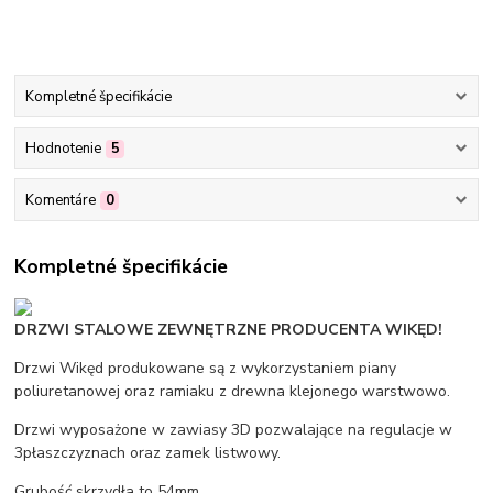
Kompletné špecifikácie
Hodnotenie
5
Komentáre
0
Kompletné špecifikácie
DRZWI STALOWE ZEWNĘTRZNE PRODUCENTA WIKĘD!
Drzwi Wikęd produkowane są z wykorzystaniem piany
poliuretanowej oraz ramiaku z drewna klejonego warstwowo.
Drzwi wyposażone w zawiasy 3D pozwalające na regulacje w
3płaszczyznach oraz zamek listwowy.
Grubość skrzydła to 54mm.