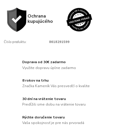
Ochrana
kupujúcého
Číslo produktu:
8618291599
Doprava od 30€ zadarmo
Využite dopravu úplne zadarmo
8 rokov na trhu
Značka Kameník Vás presvedčí o kvalite
30 dní na vrátenie tovaru
Predĺžili sme dobu na vrátenie tovaru
Rýchle doručenie tovaru
Vaša spokojnosť je pre nás prvoradá