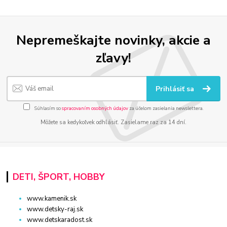
Nepremeškajte novinky, akcie a
zľavy!
Prihlásiť sa
Súhlasím so
spracovaním osobných údajov
za účelom zasielania newslettera.
Môžete sa kedykoľvek odhlásiť. Zasielame raz za 14 dní.
DETI, ŠPORT, HOBBY
www.kamenik.sk
www.detsky-raj.sk
www.detskaradost.sk