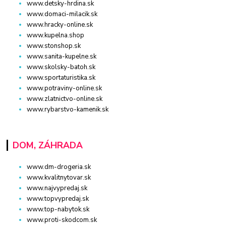
www.detsky-hrdina.sk
www.domaci-milacik.sk
www.hracky-online.sk
www.kupelna.shop
www.stonshop.sk
www.sanita-kupelne.sk
www.skolsky-batoh.sk
www.sportaturistika.sk
www.potraviny-online.sk
www.zlatnictvo-online.sk
www.rybarstvo-kamenik.sk
DOM, ZÁHRADA
www.dm-drogeria.sk
www.kvalitnytovar.sk
www.najvypredaj.sk
www.topvypredaj.sk
www.top-nabytok.sk
www.proti-skodcom.sk