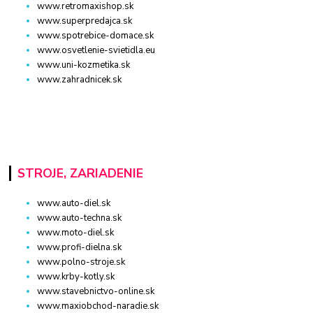
www.retromaxishop.sk
www.superpredajca.sk
www.spotrebice-domace.sk
www.osvetlenie-svietidla.eu
www.uni-kozmetika.sk
www.zahradnicek.sk
STROJE, ZARIADENIE
www.auto-diel.sk
www.auto-techna.sk
www.moto-diel.sk
www.profi-dielna.sk
www.polno-stroje.sk
www.krby-kotly.sk
www.stavebnictvo-online.sk
www.maxiobchod-naradie.sk