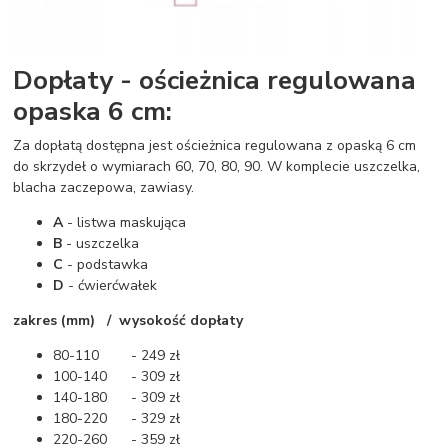
Dopłaty - ościeżnica regulowana
opaska 6 cm:
Za dopłatą dostępna jest ościeżnica regulowana z opaską 6 cm
do skrzydeł o wymiarach 60, 70, 80, 90. W komplecie uszczelka,
blacha zaczepowa, zawiasy.
A
- listwa maskująca
B
- uszczelka
C
- podstawka
D
- ćwierćwałek
zakres (mm) / wysokość dopłaty
80-110 - 249 zł
100-140 - 309 zł
140-180 - 309 zł
180-220 - 329 zł
220-260 - 359 zł