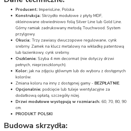
Producent:
ImperioLine, Polska
Konstrukcja:
Skrzydło modułowe z płyty MDF,
okleinowane obwiedniowo folią Silver Line lub Gold Line.
Górny ramiak zadrukowany metodą Touchwood. System
przylgowy.
Okucia:
Trzy zawiasy dwuczopowe regulowane, cynk
srebrny. Zamek na klucz metalowy na wkładkę patentową
lub łazienkowy, cynk srebrny.
Oszklenie:
Szyba 4 mm decormat (nie dotyczy drzwi
pełnych, nieprzeszklonych).
Kolor:
jak na zdjęciu głównym lub do wyboru z dostępnych
kolorów.
Zmiana koloru na inny z dostępnej gamy -
BEZPŁATNIE
.
Opcjonalnie:
podcięcie lub tuleje wentylacyjne za
dodatkową opłatą, szczegóły niżej.
Drzwi modułowe występują w rozmiarach:
60, 70, 80, 90
cm.
PRODUKT POLSKI
Budowa skrzydła: