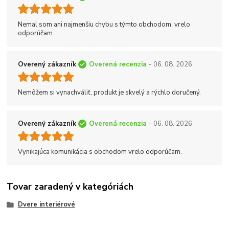
Nemal som ani najmenšiu chybu s týmto obchodom, vrelo
odporúčam.
Overený zákazník
Overená recenzia
- 06. 08. 2026
Nemôžem si vynachváliť, produkt je skvelý a rýchlo doručený.
Overený zákazník
Overená recenzia
- 06. 08. 2026
Vynikajúca komunikácia s obchodom vrelo odporúčam.
Tovar zaradený v kategóriách
Dvere interiérové