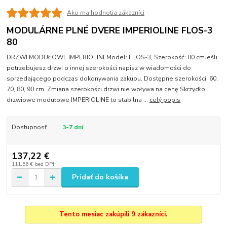
Ako ma hodnotia zákazníci
MODULÁRNE PLNÉ DVERE IMPERIOLINE FLOS-3
80
DRZWI MODUŁOWE IMPERIOLINEModel: FLOS-3, Szerokość: 80 cmJeśli
potrzebujesz drzwi o innej szerokości napisz w wiadomości do
sprzedającego podczas dokonywania zakupu. Dostępne szerokości: 60,
70, 80, 90 cm. Zmiana szerokości drzwi nie wpływa na cenę.Skrzydło
drzwiowe modułowe IMPERIOLINE to stabilna ...
celý popis
Dostupnosť
3-7 dní
137,22 €
111,56 €
bez DPH
Pridať do košíka
Tento mesiac zakúpili 9 zákazníci.