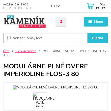
0
ks
+421 940 949 000
EUR
za
0 €
Po - Pia 08:00 - 16:00
Menu
Hľadať
Úvod
Dvere interiérové
MODULÁRNE PLNÉ DVERE IMPERIOLINE FLOS-
3 80
MODULÁRNE PLNÉ DVERE
IMPERIOLINE FLOS-3 80