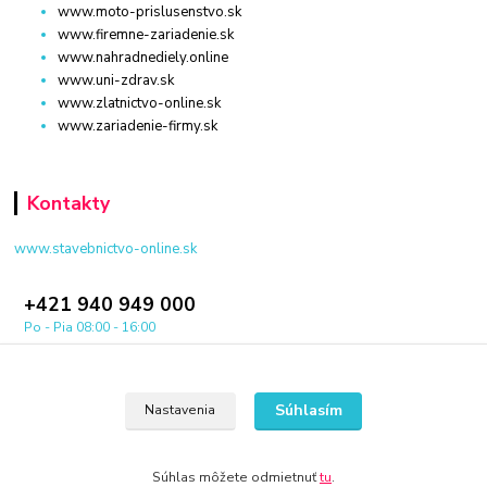
www.moto-prislusenstvo.sk
www.firemne-zariadenie.sk
www.nahradnediely.online
www.uni-zdrav.sk
www.zlatnictvo-online.sk
www.zariadenie-firmy.sk
Kontakty
www.stavebnictvo-online.sk
+421 940 949 000
Po - Pia 08:00 - 16:00
info@stavebnictvo-online.sk
Súhlasím
Nastavenia
Súhlas môžete odmietnuť
tu
.