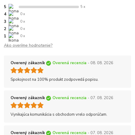
5
5 x
4
0 x
3
0 x
2
0 x
1
0 x
Ako overíme hodnotenie?
Overený zákazník
Overená recenzia
- 08. 08. 2026
Spokojnosť na 100% produkt zodpovedá popisu.
Overený zákazník
Overená recenzia
- 07. 08. 2026
Vynikajúca komunikácia s obchodom vrelo odporúčam.
Overený zákazník
Overená recenzia
- 07. 08. 2026