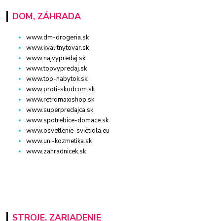
DOM, ZÁHRADA
www.dm-drogeria.sk
www.kvalitnytovar.sk
www.najvypredaj.sk
www.topvypredaj.sk
www.top-nabytok.sk
www.proti-skodcom.sk
www.retromaxishop.sk
www.superpredajca.sk
www.spotrebice-domace.sk
www.osvetlenie-svietidla.eu
www.uni-kozmetika.sk
www.zahradnicek.sk
STROJE, ZARIADENIE