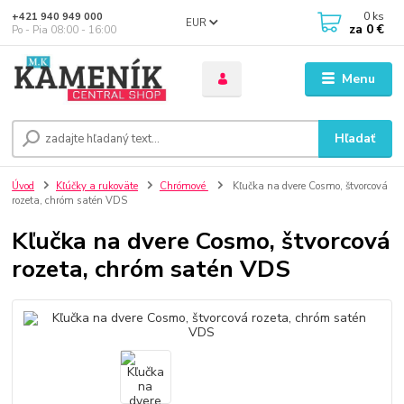
0
ks
+421 940 949 000
EUR
za
0 €
Po - Pia 08:00 - 16:00
Menu
Hľadať
Úvod
Kľúčky a rukoväte
Chrómové
Kľučka na dvere Cosmo, štvorcová
rozeta, chróm satén VDS
Kľučka na dvere Cosmo, štvorcová
rozeta, chróm satén VDS