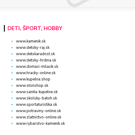
DETI, ŠPORT, HOBBY
www.kamenik.sk
www.detsky-raj.sk
www.detskaradost.sk
www.detsky-hrdina.sk
www.domaci-milacik.sk
www.hracky-online.sk
www.kupelna.shop
www.stonshop.sk
www.sanita-kupelne.sk
www.skolsky-batoh.sk
www.sportaturistika.sk
www.potraviny-online.sk
www.zlatnictvo-online.sk
www.rybarstvo-kamenik.sk