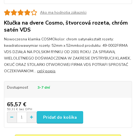
Ako ma hodnotia zákazníci
Kľučka na dvere Cosmo, štvorcová rozeta, chróm
satén VDS
Nowoczesna klamka COSMOkolor: chrom satynakształt rozety:
kwadratowawymiar rozety: 52mm x 52mmkod produktu: 49-0002FIRMA
VDS DZIAŁA NA POLSKIM RYNKU OD 2001 ROKU. ZA SPRAWĄ
WIELOLETNIEGO DOŚWIADCZENIA W ZAKRESIE DYSTRYBUCJI KLAMEK,
OKUĆ ORAZ STOLARKI OTWOROWEJ FIRMA VDS POTRAFI SPROSTAĆ
OCZEKIWANIOM...
celý popis
Dostupnosť
3-7 dní
65,57 €
53,31 €
bez DPH
Pridať do košíka