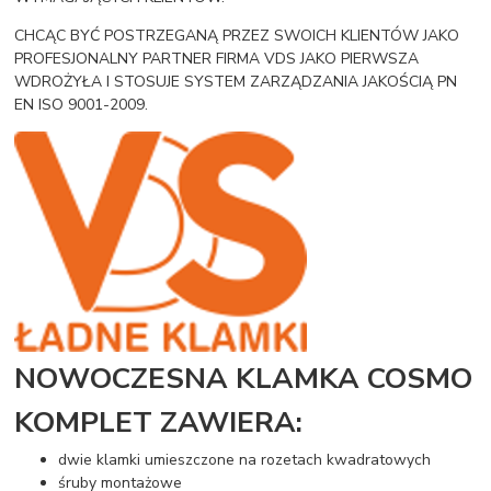
CHCĄC BYĆ POSTRZEGANĄ PRZEZ SWOICH KLIENTÓW JAKO
PROFESJONALNY PARTNER FIRMA VDS JAKO PIERWSZA
WDROŻYŁA I STOSUJE SYSTEM ZARZĄDZANIA JAKOŚCIĄ PN
EN ISO 9001-2009.
NOWOCZESNA KLAMKA COSMO
KOMPLET ZAWIERA:
dwie klamki umieszczone na rozetach kwadratowych
śruby montażowe