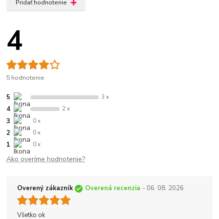
Pridať hodnotenie
4
5 hodnotenie
5
3 x
4
2 x
3
0 x
2
0 x
1
0 x
Ako overíme hodnotenie?
Overený zákazník
Overená recenzia
- 06. 08. 2026
Všetko ok