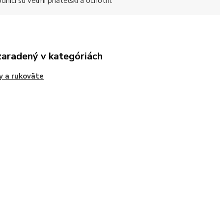
níci sú veľmi priateľskí a ochotní.
zaradený v kategóriách
y a rukoväte