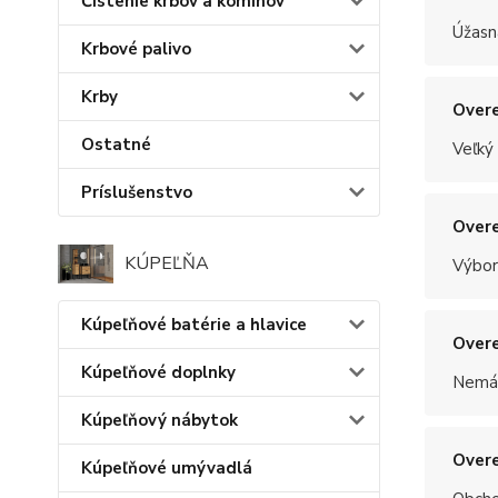
Čistenie krbov a komínov
Úžasn
Krbové palivo
Krby
Overe
Ostatné
Veľký
Príslušenstvo
Overe
KÚPEĽŇA
Výbor
Kúpeľňové batérie a hlavice
Overe
Kúpeľňové doplnky
Nemám
Kúpeľňový nábytok
Overe
Kúpeľňové umývadlá