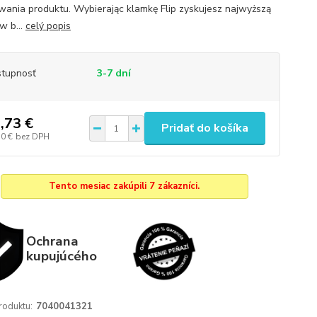
wania produktu. Wybierając klamkę Flip zyskujesz najwyższą
w b...
celý popis
tupnosť
3-7 dní
,73 €
Pridať do košíka
30 €
bez DPH
Tento mesiac zakúpili 7 zákazníci.
Ochrana
kupujúcého
roduktu:
7040041321