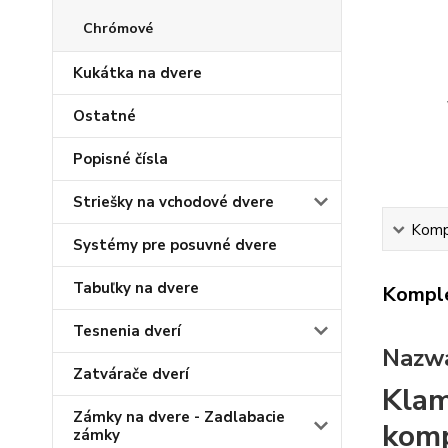
Chrómové
Kukátka na dvere
Ostatné
Popisné čísla
Striešky na vchodové dvere
Kompl
Systémy pre posuvné dvere
Tabuľky na dvere
Komple
Tesnenia dverí
Nazwa
Zatvárače dverí
Klam
Zámky na dvere - Zadlabacie
komp
zámky