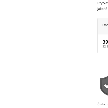
użytko
jakość 
Dos
39
32,
Číslo p