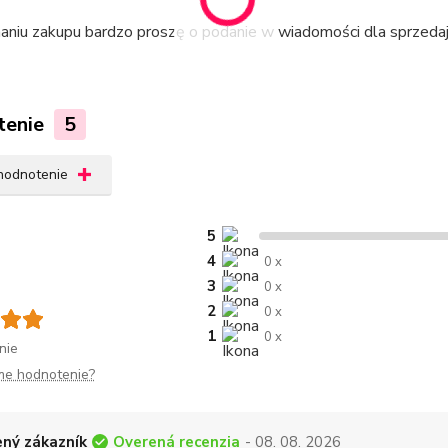
aniu zakupu bardzo proszę o podanie w wiadomości dla sprzeda
tenie
5
 hodnotenie
5
4
0 x
3
0 x
2
0 x
1
0 x
nie
me hodnotenie?
Overená recenzia
ný zákazník
- 08. 08. 2026