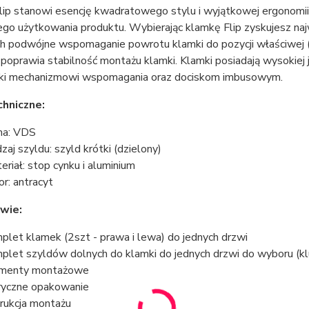
lip stanowi esencję kwadratowego stylu i wyjątkowej ergonomii
ego użytkowania produktu. Wybierając klamkę Flip zyskujesz na
ich podwójne wspomaganie powrotu klamki do pozycji właściwej 
poprawia stabilność montażu klamki. Klamki posiadają wysokiej
ięki mechanizmowi wspomagania oraz dociskom imbusowym.
chniczne:
ma: VDS
zaj szyldu: szyld krótki (dzielony)
eriał: stop cynku i aluminium
or: antracyt
wie:
plet klamek (2szt - prawa i lewa) do jednych drzwi
plet szyldów dolnych do klamki do jednych drzwi do wyboru (k
ementy montażowe
ryczne opakowanie
trukcja montażu