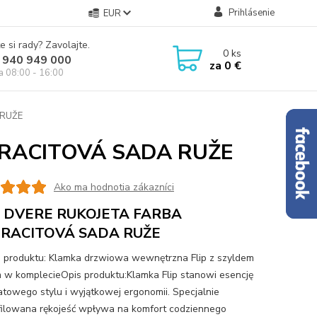
Prihlásenie
EUR
e si rady? Zavolajte.
0
ks
 940 949 000
za
0 €
ia 08:00 - 16:00
 RUŽE
TRACITOVÁ SADA RUŽE
Ako ma hodnotia zákazníci
P DVERE RUKOJETA FARBA
RACITOVÁ SADA RUŽE
produktu: Klamka drzwiowa wewnętrzna Flip z szyldem
 w komplecieOpis produktu:Klamka Flip stanowi esencję
towego stylu i wyjątkowej ergonomii. Specjalnie
ilowana rękojeść wpływa na komfort codziennego