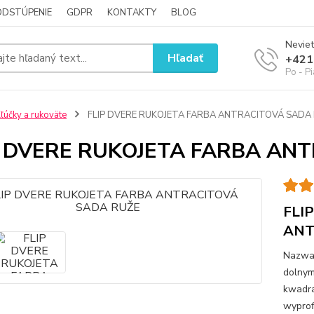
ODSTÚPENIE
GDPR
KONTAKTY
BLOG
Neviet
Hľadať
+421
Po - P
ľúčky a rukoväte
FLIP DVERE RUKOJETA FARBA ANTRACITOVÁ SADA
P DVERE RUKOJETA FARBA AN
FLI
ANT
Nazwa 
dolnym
kwadra
wyprof