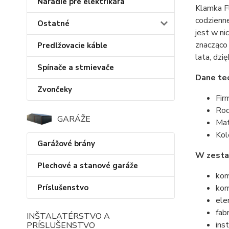
Náradie pre elektrikára
Klamka F
codzienn
Ostatné
jest w n
znacząco 
Predlžovacie káble
lata, dz
Spínače a stmievače
Dane te
Zvončeky
Fir
Rod
GARÁŽE
Mat
Kol
Garážové brány
W zesta
Plechové a stanové garáže
kom
Príslušenstvo
kom
el
fab
INŠTALATÉRSTVO A
ins
PRÍSLUŠENSTVO