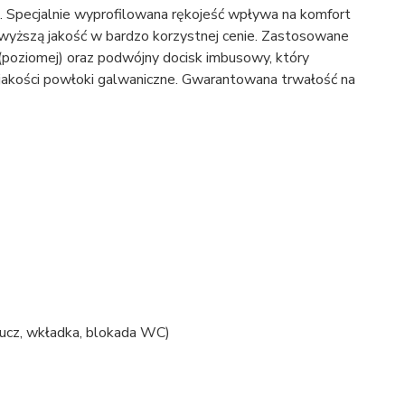
. Specjalnie wyprofilowana rękojeść wpływa na komfort
jwyższą jakość w bardzo korzystnej cenie. Zastosowane
(poziomej) oraz podwójny docisk imbusowy, który
 jakości powłoki galwaniczne. Gwarantowana trwałość na
lucz, wkładka, blokada WC)