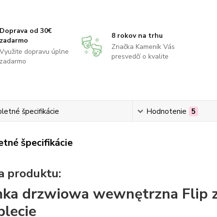
Doprava od 30€
8 rokov na trhu
zadarmo
Značka Kameník Vás
Využite dopravu úplne
presvedčí o kvalite
zadarmo
etné špecifikácie
Hodnotenie
5
tné špecifikácie
 produktu:
ka drzwiowa wewnętrzna Flip 
lecie