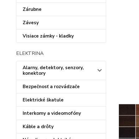
Zárubne
Závesy
Visiace zámky - kladky
ELEKTRINA
Alarny, detektory, senzory,
konektory
Bezpečnosť a rozvádzače
Elektrické škatule
Interkomy a videomofóny
Káble a drôty