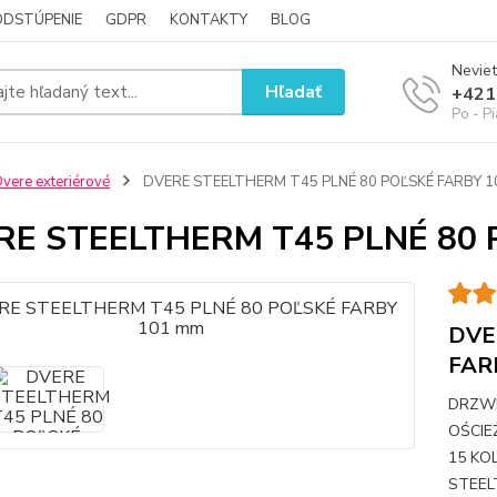
ODSTÚPENIE
GDPR
KONTAKTY
BLOG
Neviet
Hľadať
+421
Po - P
vere exteriérové
DVERE STEELTHERM T45 PLNÉ 80 POĽSKÉ FARBY 
RE STEELTHERM T45 PLNÉ 80 
DVE
FAR
DRZW
OŚCIE
15 KO
STEEL