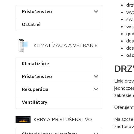
drz
Príslušenstvo
wyp
świ
Ostatné
wsp
gru
do
KLIMATÍZACIA A VETRANIE
dos
ośc
Klimatizácie
DRZ
Príslušenstvo
Linia drz
jednocze
Rekuperácia
zakresie
Ventilátory
Oferuje
Na szcze
KRBY A PRÍSLUŠENSTVO
zastoso