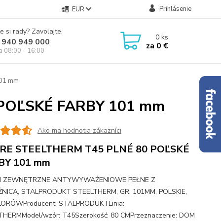
Prihlásenie
EUR
e si rady? Zavolajte.
0
ks
 940 949 000
za
0 €
ia 08:00 - 16:00
101 mm
POĽSKÉ FARBY 101 mm
Ako ma hodnotia zákazníci
RE STEELTHERM T45 PLNÉ 80 POĽSKÉ
BY 101 mm
I ZEWNĘTRZNE ANTYWYWAŻENIOWE PEŁNE Z
ŻNICĄ, STALPRODUKT STEELTHERM, GR. 101MM, POLSKIE,
LORÓWProducent: STALPRODUKTLinia:
THERMModel/wzór: T45Szerokość: 80 CMPrzeznaczenie: DOM