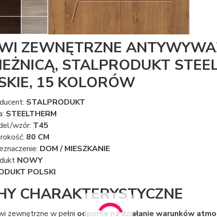
WI ZEWNĘTRZNE ANTYWYWAŻ
IEŻNICĄ, STALPRODUKT STEEL
SKIE, 15 KOLORÓW
ducent:
STALPRODUKT
a:
STEELTHERM
el/wzór:
T45
rokość:
80 CM
eznaczenie:
DOM / MIESZKANIE
odukt
NOWY
ODUKT POLSKI
HY CHARAKTERYSTYCZNE
wi zewnętrzne w pełni
odporne na działanie warunków atmo