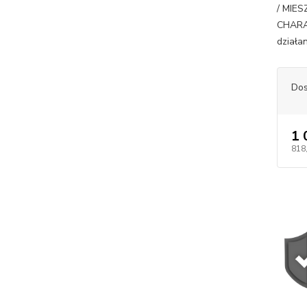
/ MIE
CHARA
działan
Dos
1 
818