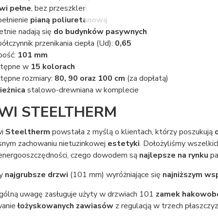
wi pełne
, bez przeszkleń
ełnienie
pianą poliuretanową
etnie nadają się
do budynków pasywnych
ółczynnik przenikania ciepła (Ud):
0,65
bość:
101 mm
stępne w
15 kolorach
tępne rozmiary:
80, 90 oraz 100 cm
(za dopłatą)
ieżnica
stalowo-drewniana w komplecie
WI STEELTHERM
wi
Steeltherm
powstała z myślą o klientach, którzy poszukują
snym zachowaniu nietuzinkowej
estetyki
. Dołożyliśmy wszelkic
 energooszczędności, czego dowodem są
najlepsze na rynku
pa
my
najgrubsze drzwi
(101 mm) wyróżniające się
najniższym wsp
gólną uwagę zasługuje użyty w drzwiach 101
zamek hakowob
wanie
łożyskowanych zawiasów
z regulacją w trzech płaszcz