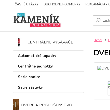
ČASTÉ OTÁZKY
OBCHODNÉ PODMIENKY
REKLAMÁCIA - 
Úvod
D
CENTRÁLNE VYSÁVAČE
DVE
Automatické lopatky
Centrálne jednotky
Sacie hadice
Sacie zásuvky
DVERE A PRÍSLUŠENSTVO