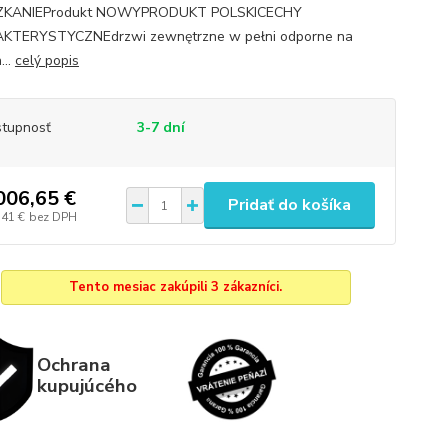
SZKANIEProdukt NOWYPRODUKT POLSKICECHY
KTERYSTYCZNEdrzwi zewnętrzne w pełni odporne na
...
celý popis
tupnosť
3-7 dní
006,65 €
Pridať do košíka
,41 €
bez DPH
Tento mesiac zakúpili 3 zákazníci.
Ochrana
kupujúcého