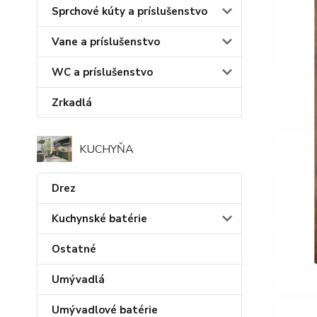
Sprchové kúty a príslušenstvo
Vane a príslušenstvo
WC a príslušenstvo
Zrkadlá
KUCHYŇA
Drez
Kuchynské batérie
Ostatné
Umývadlá
Umývadlové batérie