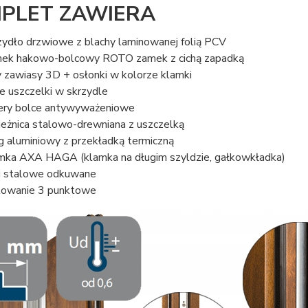
PLET ZAWIERA
zydło drzwiowe z blachy laminowanej folią PCV
ek hakowo-bolcowy ROTO zamek z cichą zapadką
y zawiasy 3D + osłonki w kolorze klamki
e uszczelki w skrzydle
ery bolce antywyważeniowe
ieżnica stalowo-drewniana z uszczelką
g aluminiowy z przekładką termiczną
mka AXA HAGA (klamka na długim szyldzie, gałkowkładka)
i stalowe odkuwane
lowanie 3 punktowe