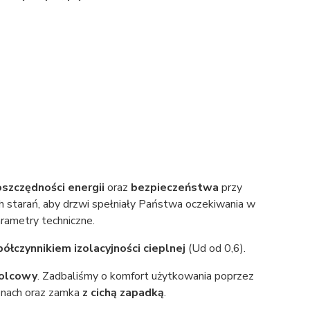
oszczędności energii
oraz
bezpieczeństwa
przy
h starań, aby drzwi spełniały Państwa oczekiwania w
rametry techniczne.
ółczynnikiem izolacyjności cieplnej
(Ud od 0,6).
olcowy
. Zadbaliśmy o komfort użytkowania poprzez
yznach oraz zamka
z cichą zapadką
.