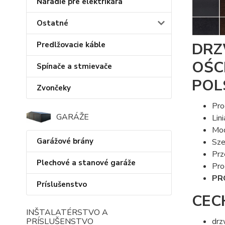
Náradie pre elektrikára
Ostatné
DRZ
Predlžovacie káble
OŚC
Spínače a stmievače
POL
Zvončeky
Pro
GARÁŽE
Lini
Mod
Garážové brány
Sze
Prz
Plechové a stanové garáže
Pr
PR
Príslušenstvo
CEC
INŠTALATÉRSTVO A
PRÍSLUŠENSTVO
drz