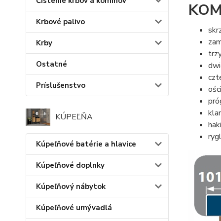
Čistenie krbov a komínov
KOM
Krbové palivo
skr
zam
Krby
trz
Ostatné
dwi
czt
Príslušenstvo
ośc
pró
kla
KÚPEĽŇA
hak
ryg
Kúpeľňové batérie a hlavice
Kúpeľňové doplnky
Kúpeľňový nábytok
Kúpeľňové umývadlá