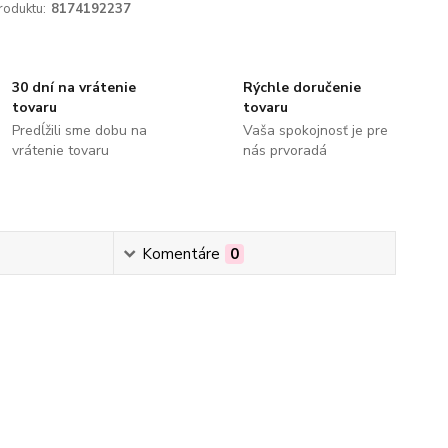
roduktu:
8174192237
30 dní na vrátenie
Rýchle doručenie
tovaru
tovaru
Predĺžili sme dobu na
Vaša spokojnosť je pre
vrátenie tovaru
nás prvoradá
Komentáre
0