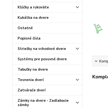
Kľúčky a rukoväte
Kukátka na dvere
Ostatné
Popisné čísla
Striešky na vchodové dvere
Systémy pre posuvné dvere
Kompl
Tabuľky na dvere
Komple
Tesnenia dverí
Zatvárače dverí
Zámky na dvere - Zadlabacie
zámky