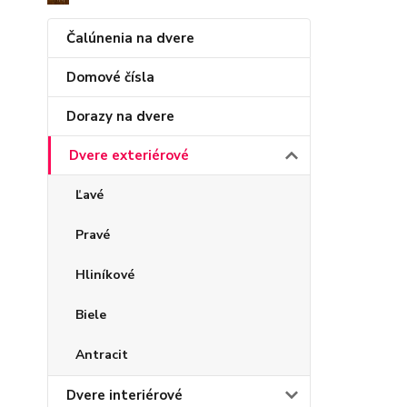
Čalúnenia na dvere
Domové čísla
Dorazy na dvere
Dvere exteriérové
Ľavé
Pravé
Hliníkové
Biele
Antracit
Dvere interiérové