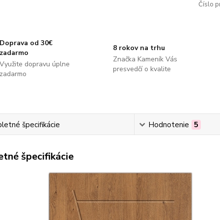
Číslo p
Doprava od 30€
8 rokov na trhu
zadarmo
Značka Kameník Vás
Využite dopravu úplne
presvedčí o kvalite
zadarmo
etné špecifikácie
Hodnotenie
5
tné špecifikácie