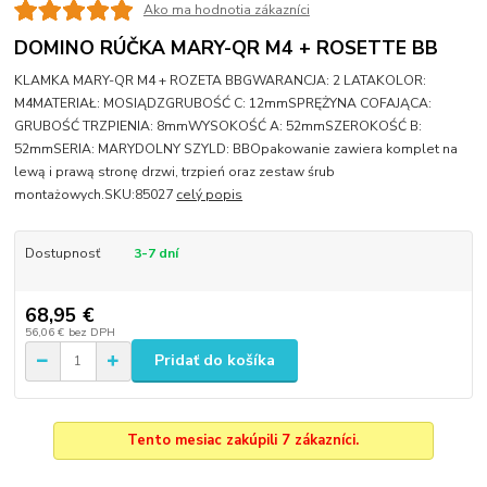
Ako ma hodnotia zákazníci
DOMINO RÚČKA MARY-QR M4 + ROSETTE BB
KLAMKA MARY-QR M4 + ROZETA BBGWARANCJA: 2 LATAKOLOR:
M4MATERIAŁ: MOSIĄDZGRUBOŚĆ C: 12mmSPRĘŻYNA COFAJĄCA:
GRUBOŚĆ TRZPIENIA: 8mmWYSOKOŚĆ A: 52mmSZEROKOŚĆ B:
52mmSERIA: MARYDOLNY SZYLD: BBOpakowanie zawiera komplet na
lewą i prawą stronę drzwi, trzpień oraz zestaw śrub
montażowych.SKU:85027
celý popis
Dostupnosť
3-7 dní
68,95 €
56,06 €
bez DPH
Pridať do košíka
Tento mesiac zakúpili 7 zákazníci.