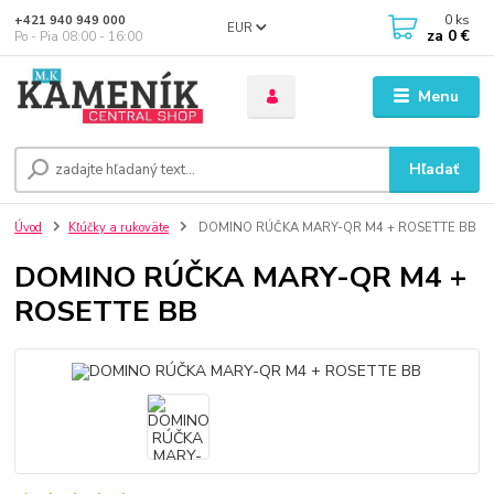
0
ks
+421 940 949 000
EUR
za
0 €
Po - Pia 08:00 - 16:00
Menu
Hľadať
Úvod
Kľúčky a rukoväte
DOMINO RÚČKA MARY-QR M4 + ROSETTE BB
DOMINO RÚČKA MARY-QR M4 +
ROSETTE BB