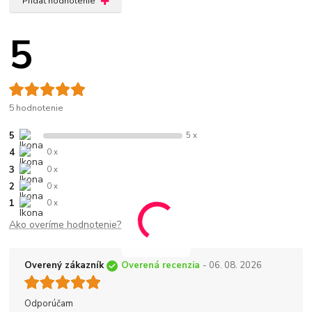
Pridať hodnotenie
5
5 hodnotenie
5
5 x
4
0 x
3
0 x
2
0 x
1
0 x
Ako overíme hodnotenie?
Overený zákazník
Overená recenzia
- 06. 08. 2026
Odporúčam