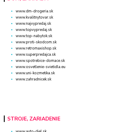
www.dm-drogeria.sk
www.kvalitnytovar.sk
www.najvypredaj.sk
www.topvypredaj.sk
www.top-nabytok.sk
www.proti-skodcom.sk
www.retromaxishop.sk
www.superpredajca.sk
www.spotrebice-domace.sk
www.osvetlenie-svietidla.eu
www.uni-kozmetika.sk
www.zahradnicek.sk
STROJE, ZARIADENIE
www.auto-diel.sk