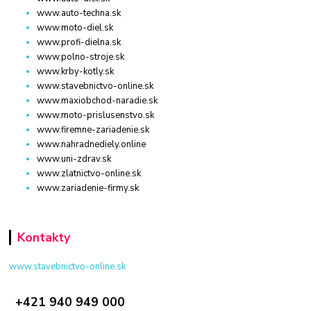
www.auto-techna.sk
www.moto-diel.sk
www.profi-dielna.sk
www.polno-stroje.sk
www.krby-kotly.sk
www.stavebnictvo-online.sk
www.maxiobchod-naradie.sk
www.moto-prislusenstvo.sk
www.firemne-zariadenie.sk
www.nahradnediely.online
www.uni-zdrav.sk
www.zlatnictvo-online.sk
www.zariadenie-firmy.sk
Kontakty
www.stavebnictvo-online.sk
+421 940 949 000