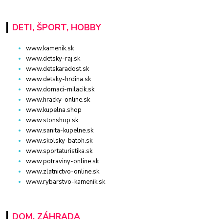
DETI, ŠPORT, HOBBY
www.kamenik.sk
www.detsky-raj.sk
www.detskaradost.sk
www.detsky-hrdina.sk
www.domaci-milacik.sk
www.hracky-online.sk
www.kupelna.shop
www.stonshop.sk
www.sanita-kupelne.sk
www.skolsky-batoh.sk
www.sportaturistika.sk
www.potraviny-online.sk
www.zlatnictvo-online.sk
www.rybarstvo-kamenik.sk
DOM, ZÁHRADA