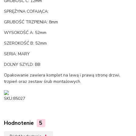
GRUBOŚĆ C: 12mm
SPRĘŻYNA COFAJĄCA:
GRUBOŚĆ TRZPIENIA: 8mm
WYSOKOŚĆ A: 52mm
SZEROKOŚĆ B: 52mm
SERIA: MARY
DOLNY SZYLD: BB
Opakowanie zawiera komplet na lewą i prawą stronę drzwi,
trzpień oraz zestaw śrub montażowych.
SKU:85027
Hodnotenie
5