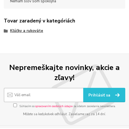
Nemám slov som spokojná
Tovar zaradený v kategóriách
Kľúčky a rukoväte
Nepremeškajte novinky, akcie a
zľavy!
Prihlásiť sa
Súhlasím so
spracovaním osobných údajov
za účelom zasielania newslettera.
Môžete sa kedykoľvek odhlásiť. Zasielame raz za 14 dní.