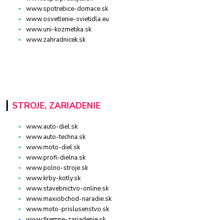
www.spotrebice-domace.sk
www.osvetlenie-svietidla.eu
www.uni-kozmetika.sk
www.zahradnicek.sk
STROJE, ZARIADENIE
www.auto-diel.sk
www.auto-techna.sk
www.moto-diel.sk
www.profi-dielna.sk
www.polno-stroje.sk
www.krby-kotly.sk
www.stavebnictvo-online.sk
www.maxiobchod-naradie.sk
www.moto-prislusenstvo.sk
www.firemne-zariadenie.sk