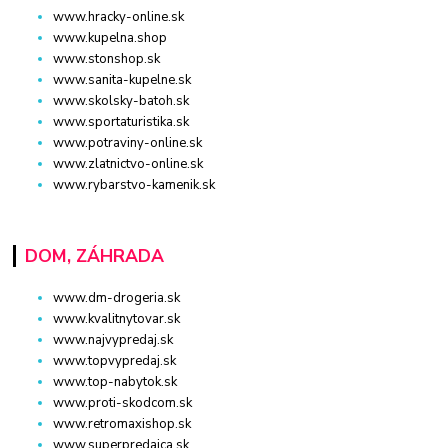
www.hracky-online.sk
www.kupelna.shop
www.stonshop.sk
www.sanita-kupelne.sk
www.skolsky-batoh.sk
www.sportaturistika.sk
www.potraviny-online.sk
www.zlatnictvo-online.sk
www.rybarstvo-kamenik.sk
DOM, ZÁHRADA
www.dm-drogeria.sk
www.kvalitnytovar.sk
www.najvypredaj.sk
www.topvypredaj.sk
www.top-nabytok.sk
www.proti-skodcom.sk
www.retromaxishop.sk
www.superpredajca.sk