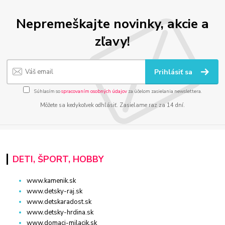
Nepremeškajte novinky, akcie a
zľavy!
Prihlásiť sa
Súhlasím so
spracovaním osobných údajov
za účelom zasielania newslettera.
Môžete sa kedykoľvek odhlásiť. Zasielame raz za 14 dní.
DETI, ŠPORT, HOBBY
www.kamenik.sk
www.detsky-raj.sk
www.detskaradost.sk
www.detsky-hrdina.sk
www.domaci-milacik.sk