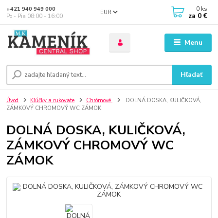
0
ks
+421 940 949 000
EUR
za
0 €
Po - Pia 08:00 - 16:00
Menu
Hľadať
Úvod
Kľúčky a rukoväte
Chrómové
DOLNÁ DOSKA, KULIČKOVÁ,
ZÁMKOVÝ CHROMOVÝ WC ZÁMOK
DOLNÁ DOSKA, KULIČKOVÁ,
ZÁMKOVÝ CHROMOVÝ WC
ZÁMOK