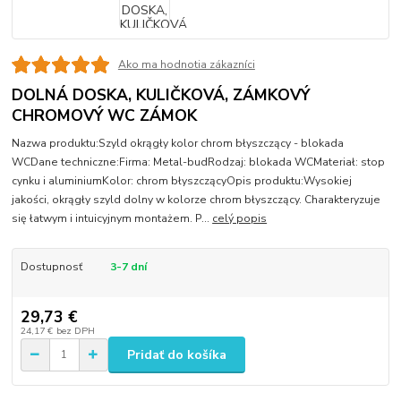
Ako ma hodnotia zákazníci
DOLNÁ DOSKA, KULIČKOVÁ, ZÁMKOVÝ
CHROMOVÝ WC ZÁMOK
Nazwa produktu:Szyld okrągły kolor chrom błyszczący - blokada
WCDane techniczne:Firma: Metal-budRodzaj: blokada WCMateriał: stop
cynku i aluminiumKolor: chrom błyszczącyOpis produktu:Wysokiej
jakości, okrągły szyld dolny w kolorze chrom błyszczący. Charakteryzuje
się łatwym i intuicyjnym montażem. P...
celý popis
Dostupnosť
3-7 dní
29,73 €
24,17 €
bez DPH
Pridať do košíka