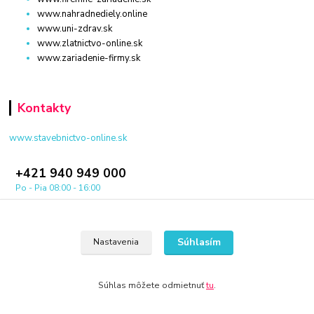
www.nahradnediely.online
www.uni-zdrav.sk
www.zlatnictvo-online.sk
www.zariadenie-firmy.sk
Kontakty
www.stavebnictvo-online.sk
+421 940 949 000
Po - Pia 08:00 - 16:00
info@stavebnictvo-online.sk
Súhlasím
Nastavenia
Súhlas môžete odmietnuť
tu
.
© 2024 Všetky práva vyhradené KAMENIK.SK