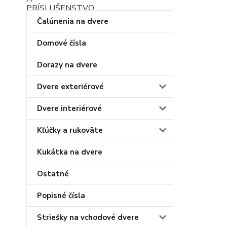
Čalúnenia na dvere
Domové čísla
Dorazy na dvere
Dvere exteriérové
Dvere interiérové
Kľúčky a rukoväte
Kukátka na dvere
Ostatné
Popisné čísla
Striešky na vchodové dvere