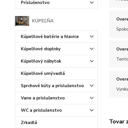
Príslušenstvo
Overe
KÚPEĽŇA
Spoko
Kúpeľňové batérie a hlavice
Kúpeľňové doplnky
Overe
Tento
Kúpeľňový nábytok
Kúpeľňové umývadlá
Overe
Sprchové kúty a príslušenstvo
Vynik
Vane a príslušenstvo
WC a príslušenstvo
Tovar 
Zrkadlá