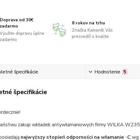
Doprava od 30€
8 rokov na trhu
zadarmo
Značka Kameník Vás
Využite dopravu úplne
presvedčí o kvalite
zadarmo
etné špecifikácie
Hodnotenie
5
tné špecifikácie
rdecznie!
Państwu zakup wkładek antywłamaniowych firmy WILKA W235 
posiadają
najwyższy stopień odporności na włamanie
-
C
wg 