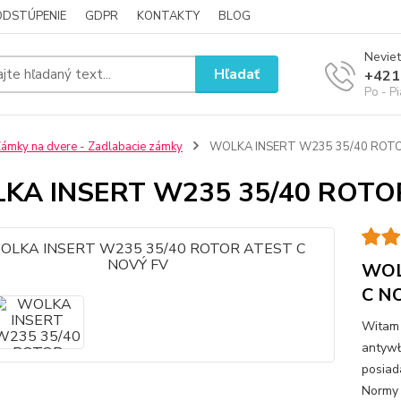
ODSTÚPENIE
GDPR
KONTAKTY
BLOG
Neviet
Hľadať
+421
Po - P
ámky na dvere - Zadlabacie zámky
WOLKA INSERT W235 35/40 ROTO
KA INSERT W235 35/40 ROTO
WOL
C N
Witam 
antywł
posiad
Normy 