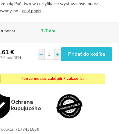
znajdą Państwo w certyfikacie wystawionym przez
wany, po...
celý popis
tupnosť
3-7 dní
,61 €
Pridať do košíka
47 €
bez DPH
Tento mesiac zakúpili 7 zákazníci.
Ochrana
kupujúcého
roduktu:
7177431850