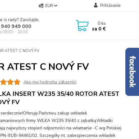
Prihlásenie
EUR
e si rady? Zavolajte.
0
ks
 940 949 000
za
0 €
ia 08:00 - 16:00
R ATEST C NOVÝ FV
R ATEST C NOVÝ FV
Ako ma hodnotia zákazníci
KA INSERT W235 35/40 ROTOR ATEST
OVÝ FV
serdecznie!Oferuję Państwu zakup wkładek
amaniowych firmy WILKA W235 35/40 z zębatką.Wkładki
ają najwyższy stopień odporności na włamanie -C wg Polskiej
PN-91/B-94461/02. Szczegóły nt. zabezpieczenia wkładek