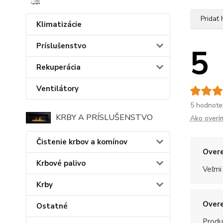
Pridať
Klimatizácie
Príslušenstvo
5
Rekuperácia
Ventilátory
5 hodnote
KRBY A PRÍSLUŠENSTVO
Ako overí
Čistenie krbov a komínov
Overe
Krbové palivo
Veľmi
Krby
Overe
Ostatné
Produ