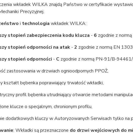
czenia wkładek WILKA znajdą Państwo w certyfikacie wystawi
Mechaniki Precyzyjnej.
czeństwo
i
technologia
wkładek WILKA:
szy stopień zabezpieczenia kodu klucza
-
6
zgodnie z norm
szy stopień odporności na atak
-
2
zgodnie z normą EN 1303
szy stopień odporności
-
C
zgodnie z normą PN-91/B-94461/
ość zastosowania w drzwiach ognioodpornych PPOŻ,
ny kształt bębenka poprawiający trwałość wkładki,
tryczny profil bębenka utrudniający otwarcie metodami manipula
żone klucze o specjalnym, chronionym profilu,
anie dodatkowych kluczy w Autoryzowanych Serwisach tylko na 
wanie
: Wkładki są przeznaczone
do drzwi wejściowych do m