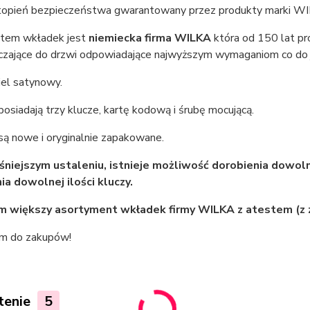
topień bezpieczeństwa gwarantowany przez produkty marki W
tem wkładek jest
niemiecka firma WILKA
która od 150 lat pr
czające do drzwi odpowiadające najwyższym wymaganiom co do ja
kiel satynowy.
osiadają trzy klucze, kartę kodową i śrubę mocującą.
są nowe i oryginalnie zapakowane.
niejszym ustaleniu, istnieje możliwość dorobienia dowoln
ia dowolnej ilości kluczy.
m większy asortyment wkładek firmy
WILKA
z atestem (z 
m do zakupów!
tenie
5