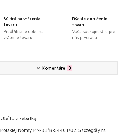
30 dní na vrátenie
Rýchle doručenie
tovaru
tovaru
Predĺžili sme dobu na
Vaša spokojnosť je pre
vrátenie tovaru
nás prvoradá
Komentáre
0
35/40 z zębatką.
Polskiej Normy PN-91/B-94461/02. Szczegóły nt.