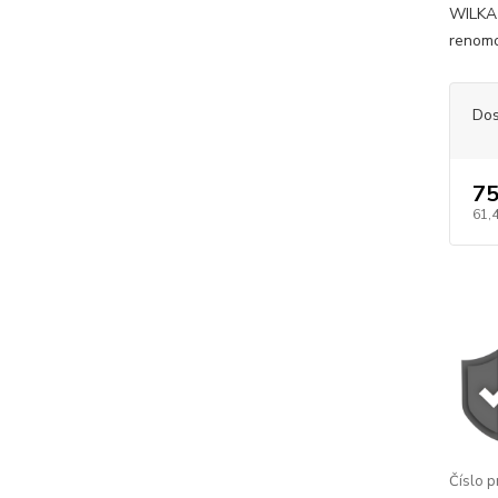
WILKA 
renomo
Dos
75
61,
Číslo p