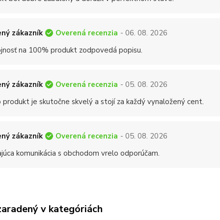
Overená recenzia
ný zákazník
- 06. 08. 2026
jnosť na 100% produkt zodpovedá popisu.
Overená recenzia
ný zákazník
- 05. 08. 2026
 produkt je skutočne skvelý a stojí za každý vynaložený cent.
Overená recenzia
ný zákazník
- 05. 08. 2026
ajúca komunikácia s obchodom vrelo odporúčam.
zaradený v kategóriách