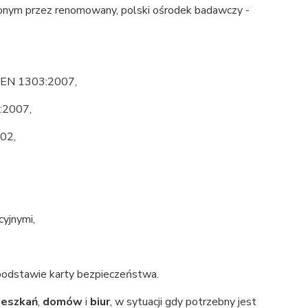
onym przez renomowany, polski ośrodek badawczy -
ą EN 1303:2007,
:2007,
02,
cyjnymi,
podstawie karty bezpieczeństwa.
ieszkań
,
domów
i
biur
, w sytuacji gdy potrzebny jest