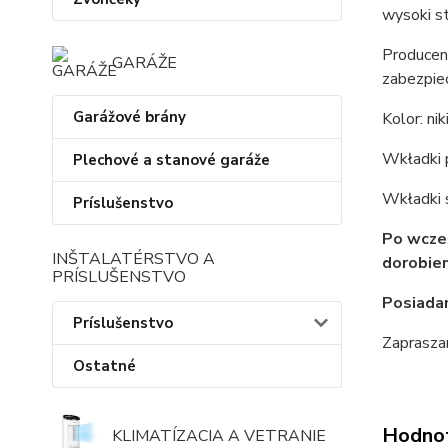
wysoki s
Producen
GARÁŽE
zabezpie
Garážové brány
Kolor: ni
Wkładki p
Plechové a stanové garáže
Wkładki 
Príslušenstvo
Po wcześ
INŠTALATÉRSTVO A
dorobien
PRÍSLUŠENSTVO
Posiada
Príslušenstvo
Zaprasza
Ostatné
Hodno
KLIMATÍZACIA A VETRANIE