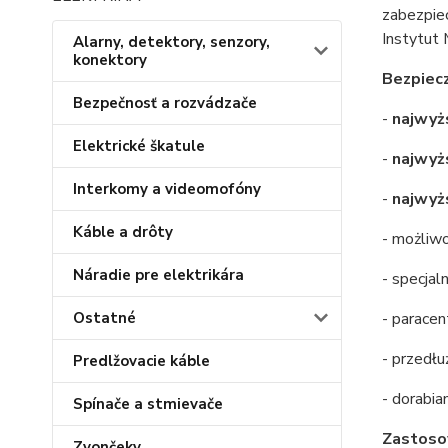
zabezpie
Instytut 
Alarny, detektory, senzory,
konektory
Bezpie
Bezpečnosť a rozvádzače
-
najwyż
Elektrické škatule
-
najwyż
Interkomy a videomofóny
-
najwyż
Káble a drôty
- możliw
Náradie pre elektrikára
- specjal
Ostatné
- paracen
- przedłu
Predlžovacie káble
- dorabi
Spínače a stmievače
Zastoso
Zvončeky