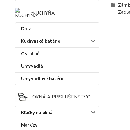
Zámky
Zadl
KUCHYŇA
Drez
Kuchynské batérie
Ostatné
Umývadlá
Umývadlové batérie
OKNÁ A PRÍSLUŠENSTVO
Kľučky na okná
Markízy