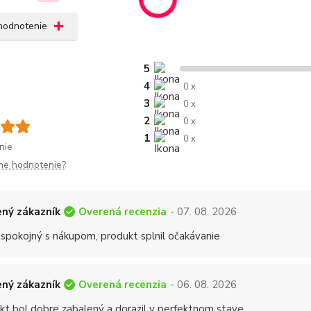
 hodnotenie
5
4
0 x
3
0 x
2
0 x
1
0 x
nie
me hodnotenie?
Overená recenzia
ný zákazník
- 07. 08. 2026
 spokojný s nákupom, produkt splnil očakávanie
Overená recenzia
ný zákazník
- 06. 08. 2026
kt bol dobre zabalený a dorazil v perfektnom stave.