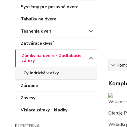
Systémy pre posuvné dvere
Tabuľky na dvere
Tesnenia dverí
Zatvárače dverí
Zámky na dvere - Zadlabacie
zámky
Kompl
Cylindrické vložky
Komple
Zárubne
Závesy
Witam se
Visiace zámky - kladky
Oferuję 
Wkładki 
ELEKTRINA