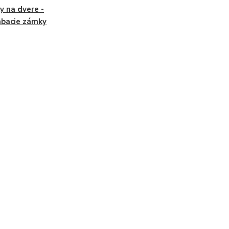
 na dvere -
abacie zámky