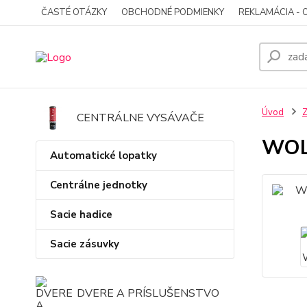
ČASTÉ OTÁZKY
OBCHODNÉ PODMIENKY
REKLAMÁCIA - 
Úvod
Z
CENTRÁLNE VYSÁVAČE
WOL
Automatické lopatky
Centrálne jednotky
Sacie hadice
Sacie zásuvky
DVERE A PRÍSLUŠENSTVO