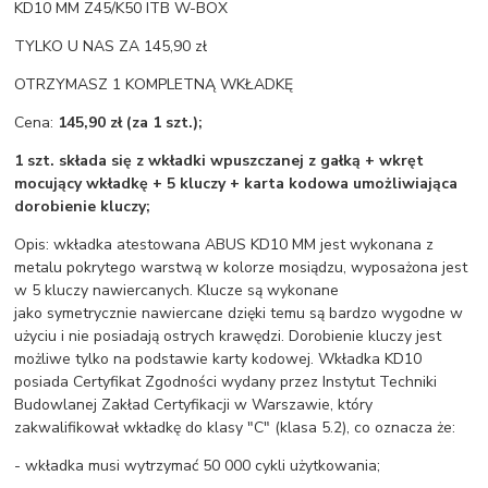
KD10 MM Z45/K50 ITB W-BOX
TYLKO U NAS ZA 145,90 zł
OTRZYMASZ 1 KOMPLETNĄ WKŁADKĘ
Cena:
145,90 zł (za 1 szt.);
1 szt. składa się z wkładki wpuszczanej z gałką + wkręt
mocujący wkładkę + 5 kluczy + karta kodowa umożliwiająca
dorobienie kluczy;
Opis: wkładka atestowana ABUS KD10 MM jest wykonana z
metalu pokrytego warstwą w kolorze mosiądzu, wyposażona jest
w 5 kluczy nawiercanych. Klucze są wykonane
jako symetrycznie nawiercane dzięki temu są bardzo wygodne w
użyciu i nie posiadają ostrych krawędzi. Dorobienie kluczy jest
możliwe tylko na podstawie karty kodowej. Wkładka KD10
posiada Certyfikat Zgodności wydany przez Instytut Techniki
Budowlanej Zakład Certyfikacji w Warszawie, który
zakwalifikował wkładkę do klasy "C" (klasa 5.2), co oznacza że:
- wkładka musi wytrzymać 50 000 cykli użytkowania;