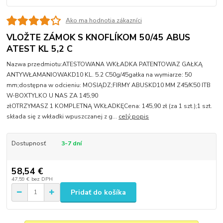
Ako ma hodnotia zákazníci
VLOŽTE ZÁMOK S KNOFLÍKOM 50/45 ABUS
ATEST KL 5,2 C
Nazwa przedmiotu:ATESTOWANA WKŁADKA PATENTOWAZ GAŁKĄ
ANTYWŁAMANIOWAKD10 KL. 5.2 C50g/45gałka na wymiarze: 50
mm;dostępna w odcieniu: MOSIĄDZ;FIRMY ABUSKD10 MM Z45/K50 ITB
W-BOXTYLKO U NAS ZA 145,90
złOTRZYMASZ 1 KOMPLETNĄ WKŁADKĘCena: 145,90 zł (za 1 szt.);1 szt.
składa się z wkładki wpuszczanej z g...
celý popis
Dostupnosť
3-7 dní
58,54 €
47,59 €
bez DPH
Pridať do košíka