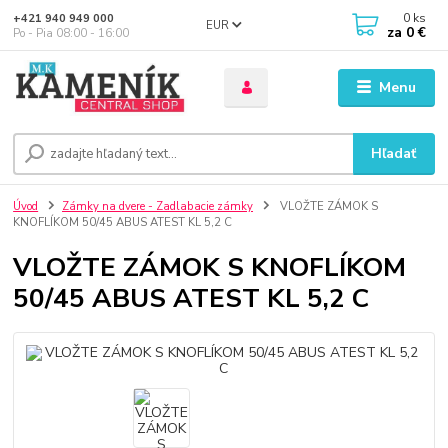
0
ks
+421 940 949 000
EUR
za
0 €
Po - Pia 08:00 - 16:00
Menu
Hľadať
Úvod
Zámky na dvere - Zadlabacie zámky
VLOŽTE ZÁMOK S
KNOFLÍKOM 50/45 ABUS ATEST KL 5,2 C
VLOŽTE ZÁMOK S KNOFLÍKOM
50/45 ABUS ATEST KL 5,2 C