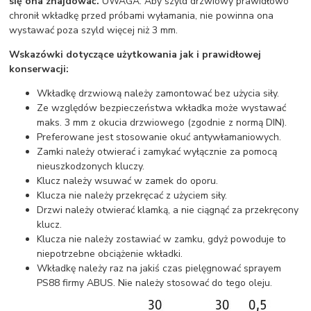
się ona znajdować.
UWAGA: Aby szyld drzwiowy prawidłowo
chronił wkładkę przed próbami wyłamania, nie powinna ona
wystawać poza szyld więcej niż 3 mm.
Wskazówki dotyczące użytkowania jak i prawidłowej
konserwacji:
Wkładkę drzwiową należy zamontować bez użycia siły.
Ze względów bezpieczeństwa wkładka może wystawać
maks. 3 mm z okucia drzwiowego (zgodnie z normą DIN).
Preferowane jest stosowanie okuć antywłamaniowych.
Zamki należy otwierać i zamykać wyłącznie za pomocą
nieuszkodzonych kluczy.
Klucz należy wsuwać w zamek do oporu.
Klucza nie należy przekręcać z użyciem siły.
Drzwi należy otwierać klamką, a nie ciągnąć za przekręcony
klucz.
Klucza nie należy zostawiać w zamku, gdyż powoduje to
niepotrzebne obciążenie wkładki.
Wkładkę należy raz na jakiś czas pielęgnować sprayem
PS88 firmy ABUS. Nie należy stosować do tego oleju.