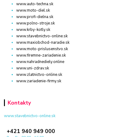
www.auto-techna.sk
www.moto-diel.sk
www.profi-dielna.sk
www.polno-stroje.sk
www.krby-kotly.sk
www.stavebnictvo-online.sk
www.maxiobchod-naradie.sk
www.moto-prislusenstvo.sk
www.firemne-zariadenie.sk
www.nahradnediely.online
www.uni-zdrav.sk
www.zlatnictvo-online.sk
www.zariadenie-firmy.sk
Kontakty
www.stavebnictvo-online.sk
+421 940 949 000