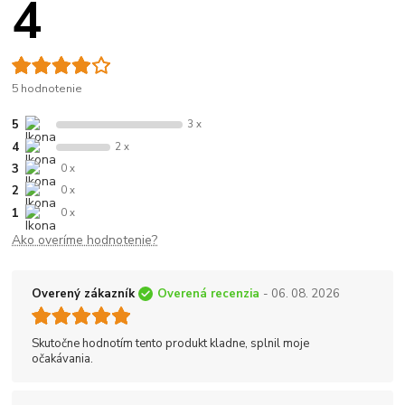
4
5 hodnotenie
5
3 x
4
2 x
3
0 x
2
0 x
1
0 x
Ako overíme hodnotenie?
Overený zákazník
Overená recenzia
- 06. 08. 2026
Skutočne hodnotím tento produkt kladne, splnil moje
očakávania.