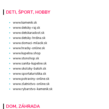
DETI, ŠPORT, HOBBY
www.kamenik.sk
www.detsky-raj.sk
www.detskaradost.sk
www.detsky-hrdina.sk
www.domaci-milacik.sk
www.hracky-online.sk
www.kupelna.shop
www.stonshop.sk
www.sanita-kupelne.sk
www.skolsky-batoh.sk
www.sportaturistika.sk
www.potraviny-online.sk
www.zlatnictvo-online.sk
www.rybarstvo-kamenik.sk
DOM, ZÁHRADA