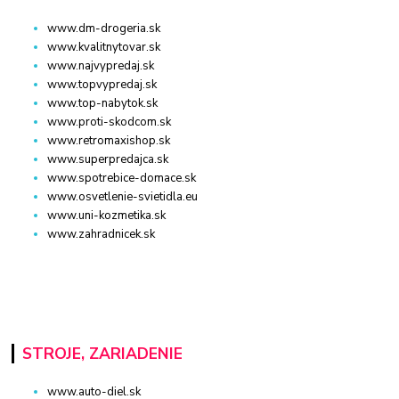
www.dm-drogeria.sk
www.kvalitnytovar.sk
www.najvypredaj.sk
www.topvypredaj.sk
www.top-nabytok.sk
www.proti-skodcom.sk
www.retromaxishop.sk
www.superpredajca.sk
www.spotrebice-domace.sk
www.osvetlenie-svietidla.eu
www.uni-kozmetika.sk
www.zahradnicek.sk
STROJE, ZARIADENIE
www.auto-diel.sk