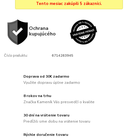
Tento mesiac zakúpili 5 zákazníci.
Ochrana
kupujúcého
Číslo produktu:
6714263945
Doprava od 30€ zadarmo
Využite dopravu úplne zadarmo
8 rokov na trhu
Značka Kameník Vás presvedčí o kvalite
30 dní na vrátenie tovaru
Predĺžili sme dobu na vrátenie tovaru
Rýchle doručenie tovaru