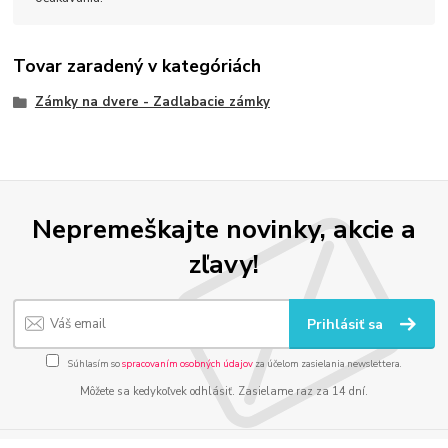
Tovar zaradený v kategóriách
Zámky na dvere - Zadlabacie zámky
Nepremeškajte novinky, akcie a
zľavy!
Prihlásiť sa
Súhlasím so
spracovaním osobných údajov
za účelom zasielania newslettera.
Môžete sa kedykoľvek odhlásiť. Zasielame raz za 14 dní.