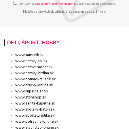
Súhlasím so
spracovaním osobných údajov
za účelom zasielania newslettera.
Môžete sa kedykoľvek odhlásiť. Zasielame raz za 14 dní.
DETI, ŠPORT, HOBBY
www.kamenik.sk
www.detsky-raj.sk
www.detskaradost.sk
www.detsky-hrdina.sk
www.domaci-milacik.sk
www.hracky-online.sk
www.kupelna.shop
www.stonshop.sk
www.sanita-kupelne.sk
www.skolsky-batoh.sk
www.sportaturistika.sk
www.potraviny-online.sk
www.zlatnictvo-online.sk