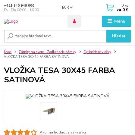
0
ks
+421 940 949 000
EUR
za
0 €
Po - Pia 08:00 - 16:00
Menu
Hľadať
Úvod
Zámky na dvere - Zadlabacie zámky
Cylindrické vložky
VLOŽKA TESA 30X45 FARBA SATINOVÁ
VLOŽKA TESA 30X45 FARBA
SATINOVÁ
Ako ma hodnotia zákazníci