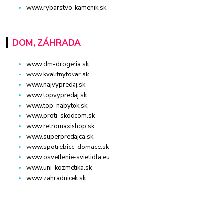
www.rybarstvo-kamenik.sk
DOM, ZÁHRADA
www.dm-drogeria.sk
www.kvalitnytovar.sk
www.najvypredaj.sk
www.topvypredaj.sk
www.top-nabytok.sk
www.proti-skodcom.sk
www.retromaxishop.sk
www.superpredajca.sk
www.spotrebice-domace.sk
www.osvetlenie-svietidla.eu
www.uni-kozmetika.sk
www.zahradnicek.sk