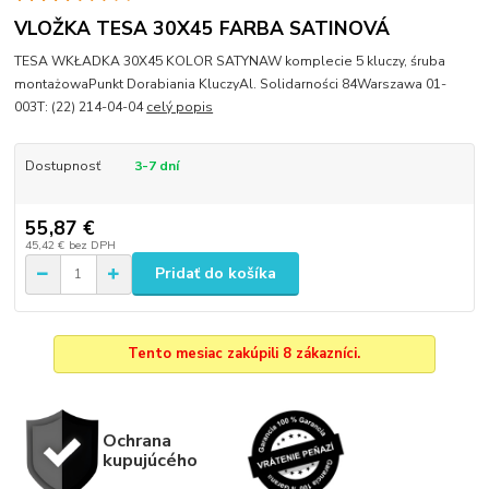
VLOŽKA TESA 30X45 FARBA SATINOVÁ
TESA WKŁADKA 30X45 KOLOR SATYNAW komplecie 5 kluczy, śruba
montażowaPunkt Dorabiania KluczyAl. Solidarności 84Warszawa 01-
003T: (22) 214-04-04
celý popis
Dostupnosť
3-7 dní
55,87 €
45,42 €
bez DPH
Pridať do košíka
Tento mesiac zakúpili 8 zákazníci.
Ochrana
kupujúcého