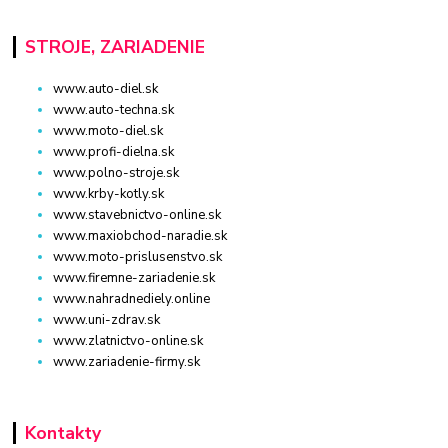
STROJE, ZARIADENIE
www.auto-diel.sk
www.auto-techna.sk
www.moto-diel.sk
www.profi-dielna.sk
www.polno-stroje.sk
www.krby-kotly.sk
www.stavebnictvo-online.sk
www.maxiobchod-naradie.sk
www.moto-prislusenstvo.sk
www.firemne-zariadenie.sk
www.nahradnediely.online
www.uni-zdrav.sk
www.zlatnictvo-online.sk
www.zariadenie-firmy.sk
Kontakty