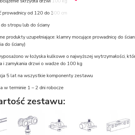
bciążenie skrzydła drzwi 100 kg
ć prowadnicy od 120 do 300 cm
do stropu lub do ściany
ne produkty uzupełniające: klamry mocujące prowadnicę do ścia
a do ściany)
yposażono w łożyska kulkowe o najwyższej wytrzymałości, któr
ia i zamykania drzwi o wadze do 100 kg
cja 5 lat na wszystkie komponenty zestawu
 w terminie 1 – 2 dni robocze
rtość zestawu: