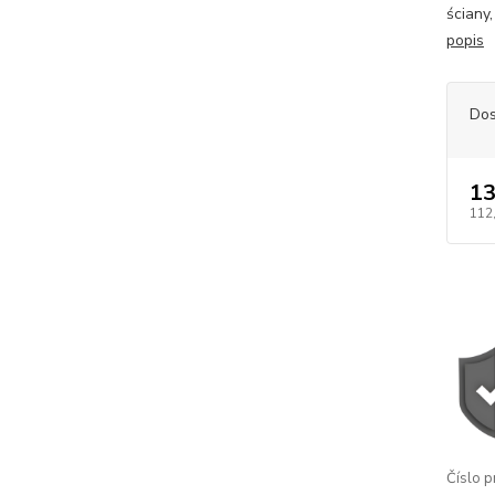
ściany
popis
Dos
13
112
Číslo p