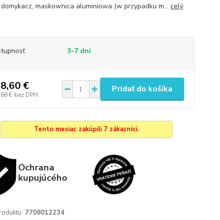
, domykacz, maskownica aluminiowa (w przypadku m...
celý
tupnosť
3-7 dní
8,60 €
Pridať do košíka
,68 €
bez DPH
Tento mesiac zakúpili 7 zákazníci.
Ochrana
kupujúcého
roduktu:
7708012234