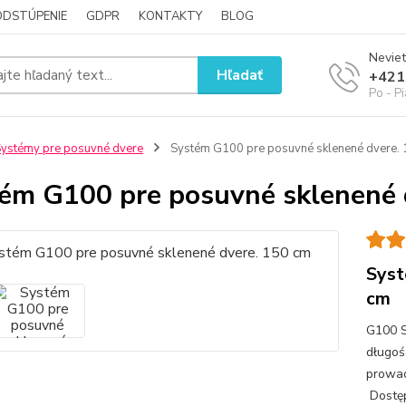
ODSTÚPENIE
GDPR
KONTAKTY
BLOG
Neviet
Hľadať
+421
Po - P
ystémy pre posuvné dvere
Systém G100 pre posuvné sklenené dvere.
ém G100 pre posuvné sklenené 
Syst
cm
G100 S
długoś
prowad
Dostęp