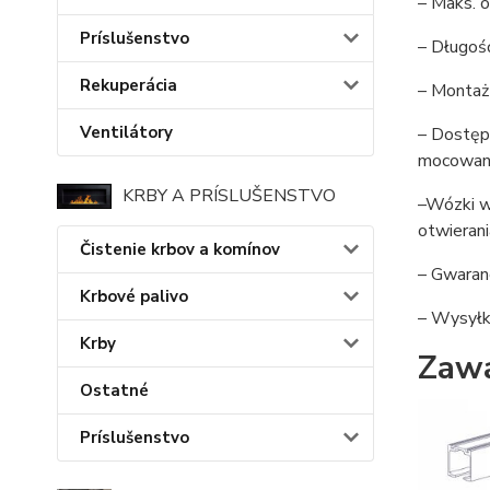
– Maks. o
Príslušenstvo
– Długoś
Rekuperácia
– Montaż 
Ventilátory
– Dostęp
mocowani
KRBY A PRÍSLUŠENSTVO
–Wózki w
otwieran
Čistenie krbov a komínov
– Gwaran
Krbové palivo
– Wysyłka
Krby
Zawa
Ostatné
Príslušenstvo