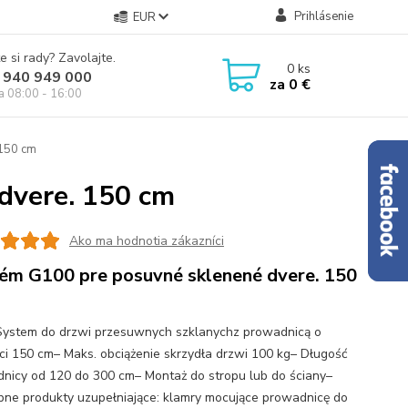
Prihlásenie
EUR
e si rady? Zavolajte.
0
ks
 940 949 000
za
0 €
ia 08:00 - 16:00
 150 cm
dvere. 150 cm
Ako ma hodnotia zákazníci
ém G100 pre posuvné sklenené dvere. 150
ystem do drzwi przesuwnych szklanychz prowadnicą o
ci 150 cm– Maks. obciążenie skrzydła drzwi 100 kg– Długość
nicy od 120 do 300 cm– Montaż do stropu lub do ściany–
ne produkty uzupełniające: klamry mocujące prowadnicę do