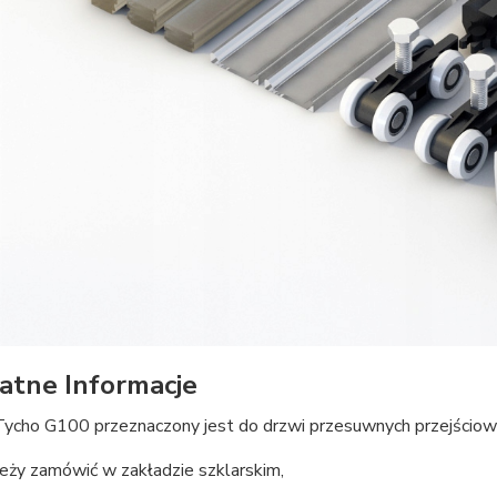
atne Informacje
ycho G100 przeznaczony jest do drzwi przesuwnych przejściowy
eży zamówić w zakładzie szklarskim,