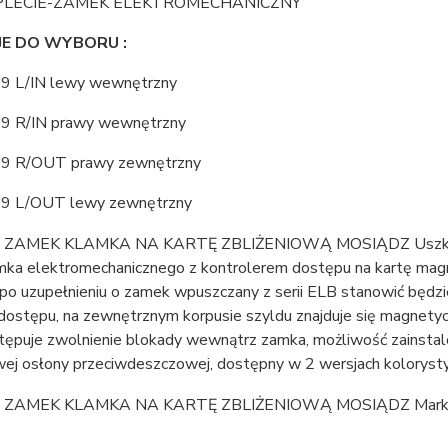
LECIE-ZAMEK ELEKTROMECHANICZNY
JE DO WYBORU :
9 L/IN lewy wewnętrzny
9 R/IN prawy wewnętrzny
9 R/OUT prawy zewnętrzny
9 L/OUT lewy zewnętrzny
mka elektromechanicznego z kontrolerem dostępu na kartę magn
 po uzupełnieniu o zamek wpuszczany z serii ELB stanowić będz
dostępu, na zewnętrznym korpusie szyldu znajduje się magnetyczn
stępuje zwolnienie blokady wewnątrz zamka, możliwość zainsta
ej osłony przeciwdeszczowej, dostępny w 2 wersjach kolorystyc