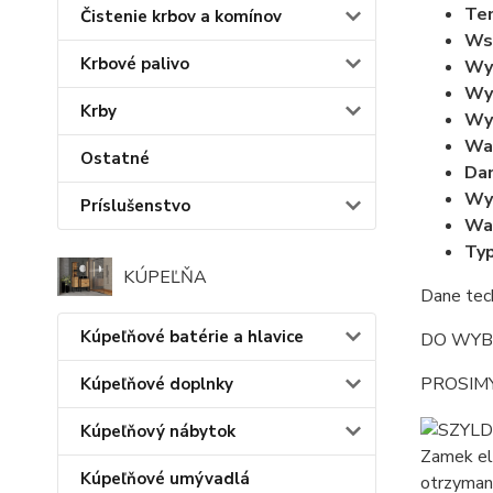
Tem
Čistenie krbov a komínov
Wsp
Krbové palivo
Wy
Wym
Krby
Wym
Wa
Ostatné
Dan
Wym
Príslušenstvo
Wa
Typ
KÚPEĽŇA
Dane tec
Kúpeľňové batérie a hlavice
DO WYB
PROSIM
Kúpeľňové doplnky
Kúpeľňový nábytok
Zamek el
Kúpeľňové umývadlá
otrzyman