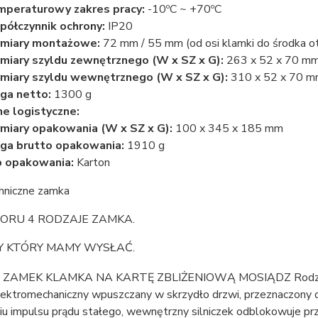
peraturowy zakres pracy:
-10ºC ~ +70ºC
ółczynnik ochrony:
IP20
miary montażowe:
72 mm / 55 mm (od osi klamki do środka o
iary szyldu zewnętrznego (W x SZ x G):
263 x 52 x 70 m
iary szyldu wewnętrznego (W x SZ x G):
310 x 52 x 70 
ga netto:
1300 g
e logistyczne:
iary opakowania (W x SZ x G):
100 x 345 x 185 mm
ga brutto opakowania:
1910 g
 opakowania:
Karton
hniczne zamka
ORU 4 RODZAJE ZAMKA.
Y KTÓRY MAMY WYSŁAĆ.
ektromechaniczny wpuszczany w skrzydło drzwi, przeznaczony d
iu impulsu prądu stałego, wewnętrzny silniczek odblokowuje pr