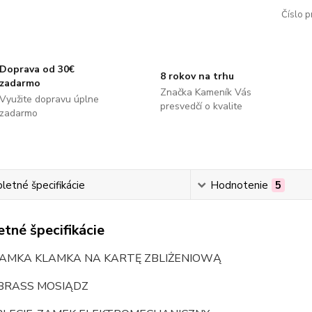
Číslo p
Doprava od 30€
8 rokov na trhu
zadarmo
Značka Kameník Vás
Využite dopravu úplne
presvedčí o kvalite
zadarmo
etné špecifikácie
Hodnotenie
5
tné špecifikácie
ZAMKA KLAMKA NA KARTĘ ZBLIŻENIOWĄ
 BRASS MOSIĄDZ