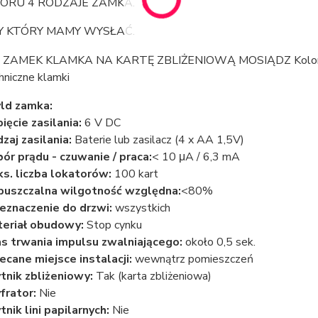
ORU 4 RODZAJE ZAMKA.
Y KTÓRY MAMY WYSŁAĆ.
hniczne klamki
ld zamka:
ięcie zasilania:
6 V DC
zaj zasilania:
Baterie lub zasilacz (4 x AA 1,5V)
ór prądu - czuwanie / praca:
< 10 μA / 6,3 mA
s. liczba lokatorów:
100 kart
uszczalna wilgotność względna:
<80%
eznaczenie do drzwi:
wszystkich
eriał obudowy:
Stop cynku
s trwania impulsu zwalniającego:
około 0,5 sek.
ecane miejsce instalacji:
wewnątrz pomieszczeń
tnik zbliżeniowy:
Tak (karta zbliżeniowa)
frator:
Nie
tnik lini papilarnych:
Nie