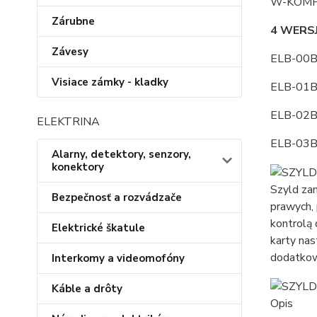
W-KOMP
Zárubne
4 WERS
Závesy
ELB-00B
Visiace zámky - kladky
ELB-01B
ELB-02B
ELEKTRINA
ELB-03B
Alarny, detektory, senzory,
konektory
Szyld za
Bezpečnosť a rozvádzače
prawych,
kontrolą 
Elektrické škatule
karty na
dodatkow
Interkomy a videomofóny
Káble a drôty
Opis