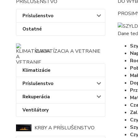
DO WYB
PRÍSLUŠENSTVO
PROSIM
Príslušenstvo
Ostatné
Dane tec
Szy
KLIMATÍZACIA A VETRANIE
Nap
Rod
Pob
Klimatizácie
Mak
Dop
Príslušenstvo
Prz
Rekuperácia
Mat
Cza
Ventilátory
Zal
Czy
Szy
KRBY A PRÍSLUŠENSTVO
Czy