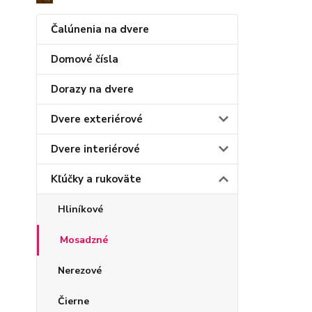
Čalúnenia na dvere
Domové čísla
Dorazy na dvere
Dvere exteriérové
Dvere interiérové
Kľúčky a rukoväte
Hliníkové
Mosadzné
Nerezové
Čierne