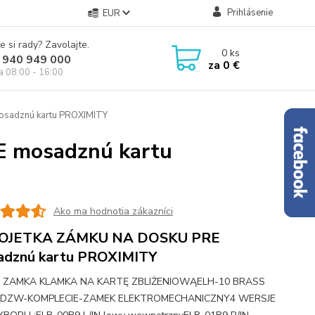
Prihlásenie
EUR
e si rady? Zavolajte.
0
ks
 940 949 000
za
0 €
ia 08:00 - 16:00
adznú kartu PROXIMITY
mosadznú kartu
Ako ma hodnotia zákazníci
OJETKA ZÁMKU NA DOSKU PRE
adznú kartu PROXIMITY
 ZAMKA KLAMKA NA KARTĘ ZBLIŻENIOWĄELH-10 BRASS
DZW-KOMPLECIE-ZAMEK ELEKTROMECHANICZNY4 WERSJE