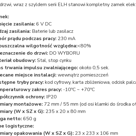
 drzwi, wraz z szyldem serii ELH stanowi kompletny zamek elek
mek:
ięcie zasilania:
6 V DC
zaj zasilania:
Baterie lub zasilacz
ór prądu podczas pracy:
230 mA
uszczalna wilgotność względna:
<80%
eznaczenie do drzwi:
DO WYBORU
eriał obudowy:
Stal, stop cynku
s trwania impulsu zwalniającego:
około 0,5 sek.
ecane miejsce instalacji:
wewnątrz pomieszczeń
tępne tryby pracy:
kod cyfrowy, karta zbliżeniowa, odcisk palc
peraturowy zakres pracy:
-10ºC ~ +70ºC
ółczynnik ochrony:
IP20
miary montażowe:
72 mm / 55 mm (od osi klamki do środka o
iary (W x SZ x G):
235 x 20 x 80 mm
ga netto:
650 g
e logistyczne:
iary opakowania (W x SZ x G):
23 x 233 x 106 mm