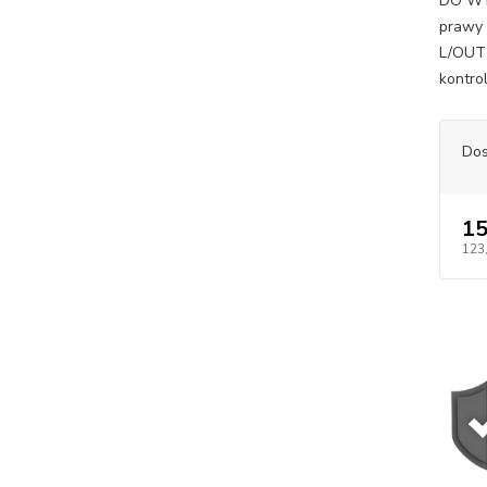
DO WY
prawy
L/OUT 
kontro
Dos
15
123