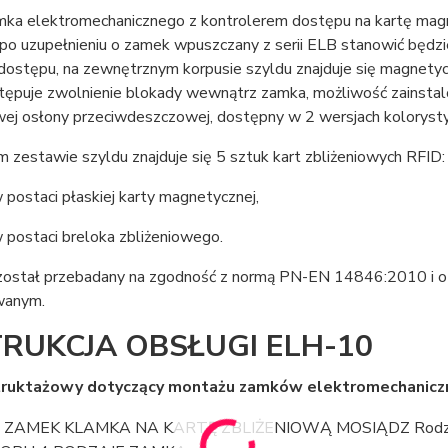
mka elektromechanicznego z kontrolerem dostępu na kartę magn
 po uzupełnieniu o zamek wpuszczany z serii ELB stanowić będz
dostępu, na zewnętrznym korpusie szyldu znajduje się magnetyczn
stępuje zwolnienie blokady wewnątrz zamka, możliwość zainsta
ej osłony przeciwdeszczowej, dostępny w 2 wersjach kolorystyc
zestawie szyldu znajduje się 5 sztuk kart zbliżeniowych RFID:
w postaci płaskiej karty magnetycznej,
w postaci breloka zbliżeniowego.
został przebadany na zgodność z normą PN-EN 14846:2010 i ot
wanym.
TRUKCJA OBSŁUGI ELH-10
struktażowy dotyczący montażu zamków elektromechaniczn