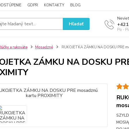
ODSTÚPENIE
GDPR
KONTAKTY
BLOG
Neviet
Hľadať
+421
Po - P
ľúčky a rukoväte
Mosadzné
RUKOJETKA ZÁMKU NA DOSKU PRE mos
OJETKA ZÁMKU NA DOSKU PRE 
XIMITY
RUK
mos
SZYLD
MOSIĄ