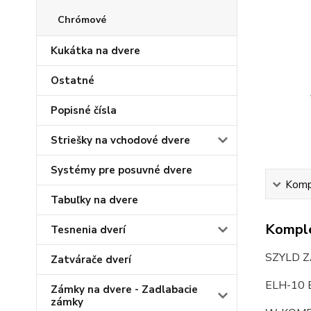
Chrómové
Kukátka na dvere
Ostatné
Popisné čísla
Striešky na vchodové dvere
Systémy pre posuvné dvere
Kompl
Tabuľky na dvere
Komple
Tesnenia dverí
SZYLD 
Zatvárače dverí
ELH-10
Zámky na dvere - Zadlabacie
zámky