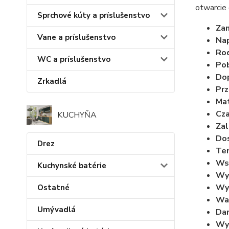
otwarcie
Sprchové kúty a príslušenstvo
Za
Vane a príslušenstvo
Nap
Rod
WC a príslušenstvo
Pob
Dop
Zrkadlá
Prz
Mat
Cza
KUCHYŇA
Zal
Dos
Drez
Tem
Wsp
Kuchynské batérie
Wy
Wym
Ostatné
Wa
Umývadlá
Dan
Wym