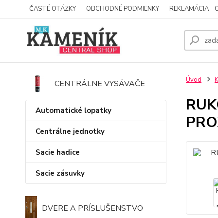
ČASTÉ OTÁZKY
OBCHODNÉ PODMIENKY
REKLAMÁCIA - 
Úvod
K
CENTRÁLNE VYSÁVAČE
RUK
Automatické lopatky
PRO
Centrálne jednotky
Sacie hadice
Sacie zásuvky
DVERE A PRÍSLUŠENSTVO