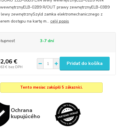
BORU :ELB-00B9 L/IN lewy wewnętrznyELB-01B9 R/IN
 wewnętrznyELB-02B9 R/OUT prawy zewnętrznyELB-03B9
lewy zewnętrznySzyld zamka elektromechanicznego z
lerem dostępu na kartę m...
celý popis
tupnosť
3-7 dní
2,06 €
Pridať do košíka
,63 €
bez DPH
Tento mesiac zakúpili 5 zákazníci.
Ochrana
kupujúcého