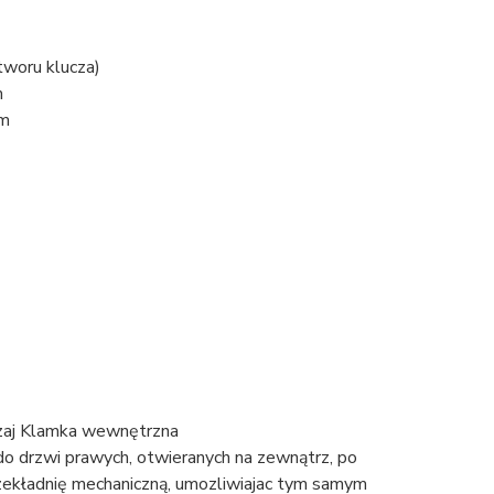
tworu klucza)
m
mm
o drzwi prawych, otwieranych na zewnątrz, po
zekładnię mechaniczną, umozliwiajac tym samym