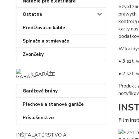
Náradie pre elektrikára
Szyld za
prawych,
Ostatné
kontrolą 
Predlžovacie káble
karty na
dodatkow
Spínače a stmievače
W każdym 
Zvončeky
• 3 szt. 
• 2 szt. 
GARÁŽE
Produkt 
Garážové brány
notyfiko
Plechové a stanové garáže
INS
Príslušenstvo
Film in
INŠTALATÉRSTVO A