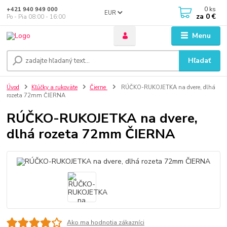
0
ks
+421 940 949 000
EUR
za
0 €
Po - Pia 08:00 - 16:00
Menu
Hľadať
Úvod
Kľúčky a rukoväte
Čierne
RÚČKO-RUKOJETKA na dvere, dlhá
rozeta 72mm ČIERNA
RÚČKO-RUKOJETKA na dvere,
dlhá rozeta 72mm ČIERNA
Ako ma hodnotia zákazníci