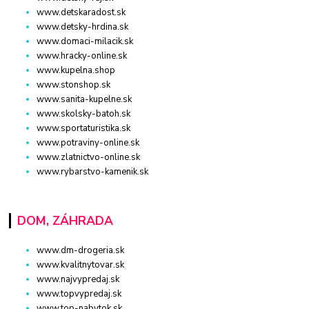
www.detskaradost.sk
www.detsky-hrdina.sk
www.domaci-milacik.sk
www.hracky-online.sk
www.kupelna.shop
www.stonshop.sk
www.sanita-kupelne.sk
www.skolsky-batoh.sk
www.sportaturistika.sk
www.potraviny-online.sk
www.zlatnictvo-online.sk
www.rybarstvo-kamenik.sk
DOM, ZÁHRADA
www.dm-drogeria.sk
www.kvalitnytovar.sk
www.najvypredaj.sk
www.topvypredaj.sk
www.top-nabytok.sk