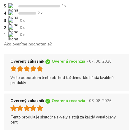
5
3 x
4
2 x
3
0 x
2
0 x
1
0 x
Ako overíme hodnotenie?
Overený zákazník
Overená recenzia
- 07. 08. 2026
Vrelo odporúčam tento obchod každému, kto hľadá kvalitné
produkty.
Overený zákazník
Overená recenzia
- 06. 08. 2026
Tento produkt je skutočne skvelý a stojí za každý vynaložený
cent.