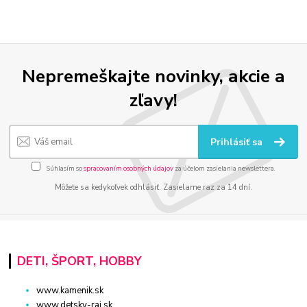
Nepremeškajte novinky, akcie a
zľavy!
Prihlásiť sa
Súhlasím so
spracovaním osobných údajov
za účelom zasielania newslettera.
Môžete sa kedykoľvek odhlásiť. Zasielame raz za 14 dní.
DETI, ŠPORT, HOBBY
www.kamenik.sk
www.detsky-raj.sk