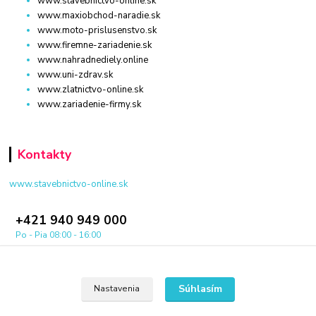
www.stavebnictvo-online.sk
www.maxiobchod-naradie.sk
www.moto-prislusenstvo.sk
www.firemne-zariadenie.sk
www.nahradnediely.online
www.uni-zdrav.sk
www.zlatnictvo-online.sk
www.zariadenie-firmy.sk
Kontakty
www.stavebnictvo-online.sk
+421 940 949 000
Po - Pia 08:00 - 16:00
info@stavebnictvo-online.sk
Súhlasím
Nastavenia