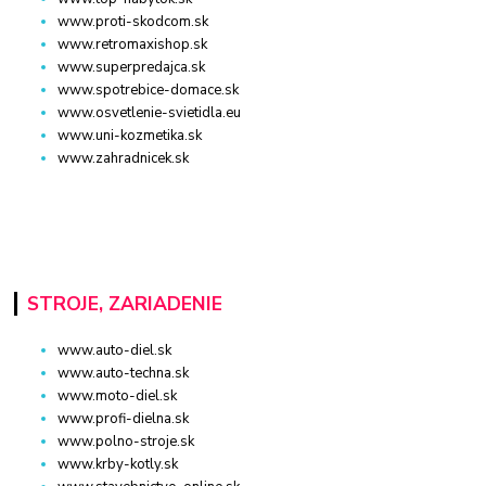
www.proti-skodcom.sk
www.retromaxishop.sk
www.superpredajca.sk
www.spotrebice-domace.sk
www.osvetlenie-svietidla.eu
www.uni-kozmetika.sk
www.zahradnicek.sk
STROJE, ZARIADENIE
www.auto-diel.sk
www.auto-techna.sk
www.moto-diel.sk
www.profi-dielna.sk
www.polno-stroje.sk
www.krby-kotly.sk