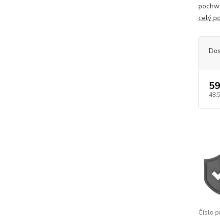
pochwy
celý p
Dos
59
48,
Číslo p