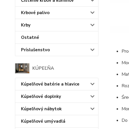
Čistenie krbov a komínov
Krbové palivo
Krby
Ostatné
Príslušenstvo
Pro
Mod
KÚPEĽŇA
Mat
Kúpeľňové batérie a hlavice
Ro
Kúpeľňové doplnky
Śre
Mon
Kúpeľňový nábytok
Do 
Kúpeľňové umývadlá