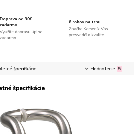
Doprava od 30€
8 rokov na trhu
zadarmo
Značka Kameník Vás
Využite dopravu úplne
presvedčí o kvalite
zadarmo
etné špecifikácie
Hodnotenie
5
tné špecifikácie