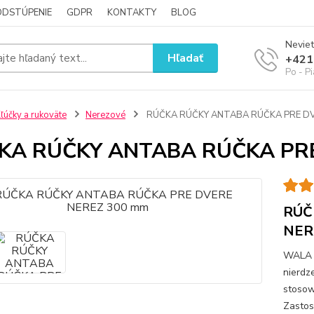
ODSTÚPENIE
GDPR
KONTAKTY
BLOG
Neviet
Hľadať
+421
Po - P
ľúčky a rukoväte
Nerezové
RÚČKA RÚČKY ANTABA RÚČKA PRE DV
KA RÚČKY ANTABA RÚČKA PRE
RÚČ
NER
WALA P
nierdz
stosow
Zastos