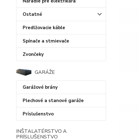
Náradie pre elektrikára
Ostatné
Predlžovacie káble
Spínače a stmievače
Zvončeky
GARÁŽE
Garážové brány
Plechové a stanové garáže
Príslušenstvo
INŠTALATÉRSTVO A
PRÍSLUŠENSTVO