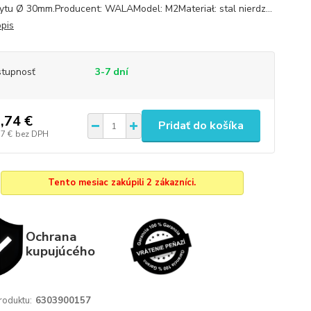
tu Ø 30mm.Producent: WALAModel: M2Materiał: stal nierdz...
opis
tupnosť
3-7 dní
,74 €
Pridať do košíka
57 €
bez DPH
Tento mesiac zakúpili 2 zákazníci.
Ochrana
kupujúcého
roduktu:
6303900157