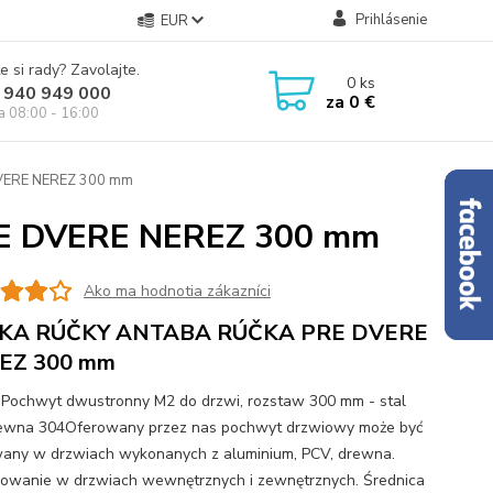
Prihlásenie
EUR
e si rady? Zavolajte.
0
ks
 940 949 000
za
0 €
ia 08:00 - 16:00
ERE NEREZ 300 mm
 DVERE NEREZ 300 mm
Ako ma hodnotia zákazníci
KA RÚČKY ANTABA RÚČKA PRE DVERE
EZ 300 mm
ochwyt dwustronny M2 do drzwi, rozstaw 300 mm - stal
ewna 304Oferowany przez nas pochwyt drzwiowy może być
any w drzwiach wykonanych z aluminium, PCV, drewna.
owanie w drzwiach wewnętrznych i zewnętrznych. Średnica