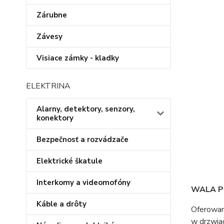
Zárubne
Závesy
Visiace zámky - kladky
ELEKTRINA
Alarny, detektory, senzory,
konektory
Bezpečnosť a rozvádzače
Elektrické škatule
Interkomy a videomofóny
WALA Po
Káble a drôty
Oferowan
w drzwia