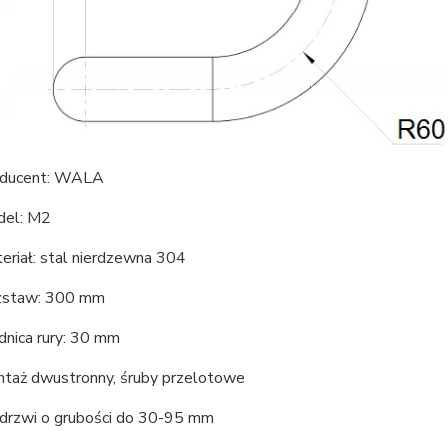
ducent: WALA
el: M2
eriał: stal nierdzewna 304
zstaw: 300 mm
dnica rury: 30 mm
taż dwustronny, śruby przelotowe
drzwi o grubości do 30-95 mm