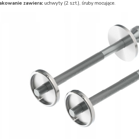
akowanie zawiera:
uchwyty (2 szt.), śruby mocujące.