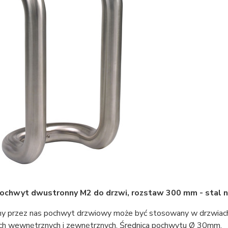
chwyt dwustronny M2 do drzwi, rozstaw 300 mm - stal 
y przez nas pochwyt drzwiowy może być stosowany w drzwiach
ch wewnętrznych i zewnętrznych. Średnica pochwytu Ø 30mm.