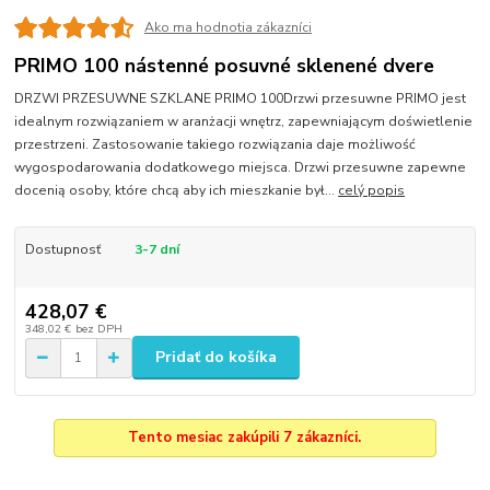
Ako ma hodnotia zákazníci
PRIMO 100 nástenné posuvné sklenené dvere
DRZWI PRZESUWNE SZKLANE PRIMO 100Drzwi przesuwne PRIMO jest
idealnym rozwiązaniem w aranżacji wnętrz, zapewniającym doświetlenie
przestrzeni. Zastosowanie takiego rozwiązania daje możliwość
wygospodarowania dodatkowego miejsca. Drzwi przesuwne zapewne
docenią osoby, które chcą aby ich mieszkanie był...
celý popis
Dostupnosť
3-7 dní
428,07 €
348,02 €
bez DPH
Pridať do košíka
Tento mesiac zakúpili 7 zákazníci.