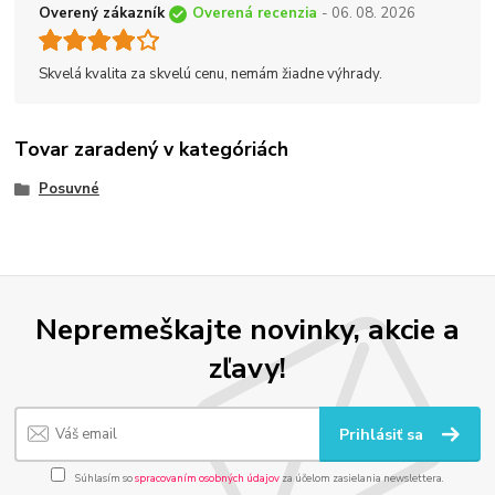
Overený zákazník
Overená recenzia
- 06. 08. 2026
Skvelá kvalita za skvelú cenu, nemám žiadne výhrady.
Tovar zaradený v kategóriách
Posuvné
Nepremeškajte novinky, akcie a
zľavy!
Prihlásiť sa
Súhlasím so
spracovaním osobných údajov
za účelom zasielania newslettera.