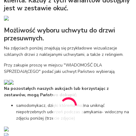
klienta. Każdy z tych wariantów dostępny
jest w zestawie okuć.
Możliwość wyboru uchwytu do drzwi
przesuwnych.
Na zdjęciach poniżej znajdują się przykładowe wizualizacje
szklanych drzwi z naklejanymi uchwytami, a także z relingiem.
Przy zakupie proszę w miejscu "WIADOMOŚĆ DLA
SPRZEDAJĄCEGO" podać jaki uchwyt Państwo wybierają.
Na pozostałych naszych aukcjach lub korzystając z
zestawów, mogą Państwo dokupić:
samodomykacz, dzięki któremu można uniknąć
niepotrzebnych uderzeń podczas zamykania- widoczny na
zdjęciu poniżej (trzecie zdjęcie)