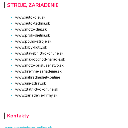
STROJE, ZARIADENIE
www.auto-diel.sk
www.auto-techna.sk
www.moto-diel.sk
www.profi-dielna.sk
www.polno-stroje.sk
www.krby-kotly.sk
www.stavebnictvo-online.sk
www.maxiobchod-naradie.sk
www.moto-prislusenstvo.sk
www.firemne-zariadenie.sk
www.nahradnediely.online
www.uni-zdrav.sk
www.zlatnictvo-online.sk
www.zariadenie-firmy.sk
Kontakty
www.stavebnictvo-online.sk