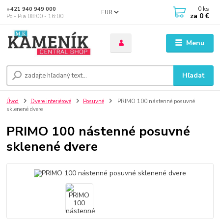
0
ks
+421 940 949 000
EUR
za
0 €
Po - Pia 08:00 - 16:00
Menu
Hľadať
Úvod
Dvere interiérové
Posuvné
PRIMO 100 nástenné posuvné
sklenené dvere
PRIMO 100 nástenné posuvné
sklenené dvere