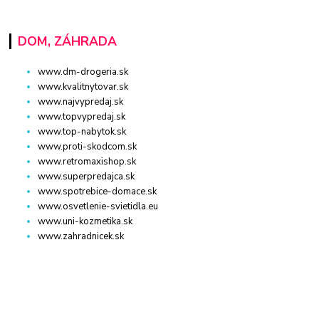
DOM, ZÁHRADA
www.dm-drogeria.sk
www.kvalitnytovar.sk
www.najvypredaj.sk
www.topvypredaj.sk
www.top-nabytok.sk
www.proti-skodcom.sk
www.retromaxishop.sk
www.superpredajca.sk
www.spotrebice-domace.sk
www.osvetlenie-svietidla.eu
www.uni-kozmetika.sk
www.zahradnicek.sk