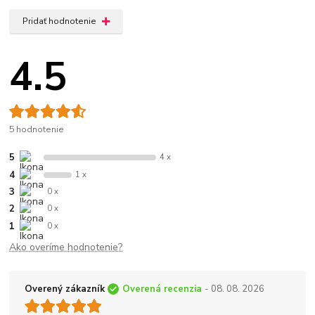
Pridať hodnotenie
4.5
5 hodnotenie
5
4 x
4
1 x
3
0 x
2
0 x
1
0 x
Ako overíme hodnotenie?
Overený zákazník
Overená recenzia
- 08. 08. 2026