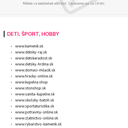
Môžete sa kedykoľvek odhlásiť. Zasielame raz za 14 dní.
DETI, ŠPORT, HOBBY
www.kamenik.sk
www.detsky-raj.sk
www.detskaradost.sk
www.detsky-hrdina.sk
www.domaci-milacik.sk
www.hracky-online.sk
www.kupelna.shop
www.stonshop.sk
www.sanita-kupelne.sk
www.skolsky-batoh.sk
www.sportaturistika.sk
www.potraviny-online.sk
www.zlatnictvo-online.sk
www.rybarstvo-kamenik.sk