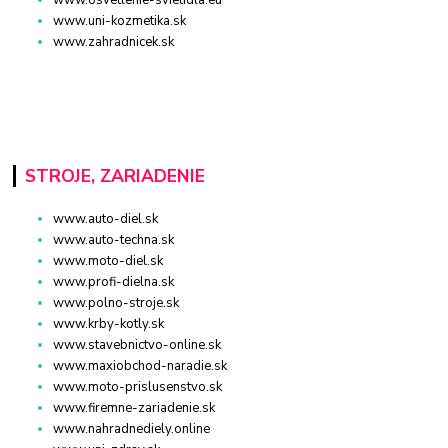
www.osvetlenie-svietidla.eu
www.uni-kozmetika.sk
www.zahradnicek.sk
STROJE, ZARIADENIE
www.auto-diel.sk
www.auto-techna.sk
www.moto-diel.sk
www.profi-dielna.sk
www.polno-stroje.sk
www.krby-kotly.sk
www.stavebnictvo-online.sk
www.maxiobchod-naradie.sk
www.moto-prislusenstvo.sk
www.firemne-zariadenie.sk
www.nahradnediely.online