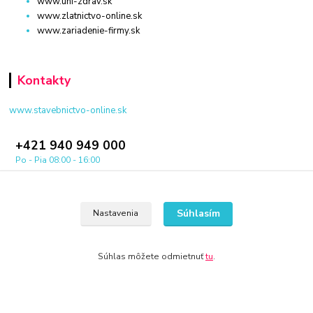
www.uni-zdrav.sk
www.zlatnictvo-online.sk
www.zariadenie-firmy.sk
Kontakty
www.stavebnictvo-online.sk
+421 940 949 000
Po - Pia 08:00 - 16:00
info@stavebnictvo-online.sk
Súhlasím
Nastavenia
Súhlas môžete odmietnuť
tu
.
© 2024 Všetky práva vyhradené KAMENIK.SK
Vytvorené na
Eshop-rychlo.sk