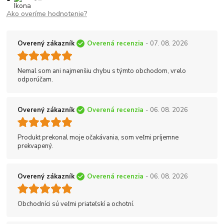
Ako overíme hodnotenie?
Overený zákazník
Overená recenzia
- 07. 08. 2026
Nemal som ani najmenšiu chybu s týmto obchodom, vrelo
odporúčam.
Overený zákazník
Overená recenzia
- 06. 08. 2026
Produkt prekonal moje očakávania, som veľmi príjemne
prekvapený.
Overený zákazník
Overená recenzia
- 06. 08. 2026
Obchodníci sú veľmi priateľskí a ochotní.