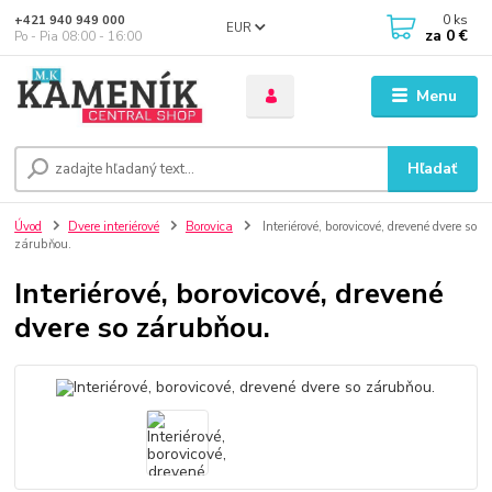
0
ks
+421 940 949 000
EUR
za
0 €
Po - Pia 08:00 - 16:00
Menu
Hľadať
Úvod
Dvere interiérové
Borovica
Interiérové, borovicové, drevené dvere so
zárubňou.
Interiérové, borovicové, drevené
dvere so zárubňou.