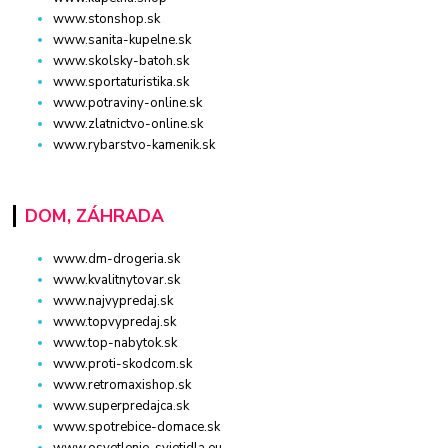
www.stonshop.sk
www.sanita-kupelne.sk
www.skolsky-batoh.sk
www.sportaturistika.sk
www.potraviny-online.sk
www.zlatnictvo-online.sk
www.rybarstvo-kamenik.sk
DOM, ZÁHRADA
www.dm-drogeria.sk
www.kvalitnytovar.sk
www.najvypredaj.sk
www.topvypredaj.sk
www.top-nabytok.sk
www.proti-skodcom.sk
www.retromaxishop.sk
www.superpredajca.sk
www.spotrebice-domace.sk