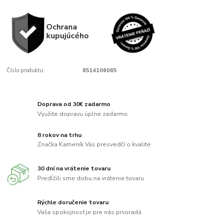
Ochrana
kupujúcého
Číslo produktu:
8514106065
Doprava od 30€ zadarmo
Využite dopravu úplne zadarmo
8 rokov na trhu
Značka Kameník Vás presvedčí o kvalite
30 dní na vrátenie tovaru
Predĺžili sme dobu na vrátenie tovaru
Rýchle doručenie tovaru
Vaša spokojnosť je pre nás prvoradá