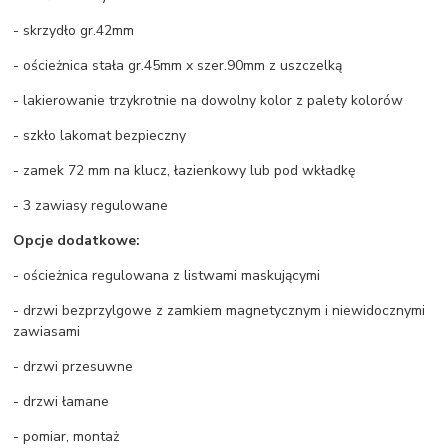
- skrzydło gr.42mm
- ościeżnica stała gr.45mm x szer.90mm z uszczelką
- lakierowanie trzykrotnie na dowolny kolor z palety kolorów
- szkło lakomat bezpieczny
- zamek 72 mm na klucz, łazienkowy lub pod wkładkę
- 3 zawiasy regulowane
Opcje dodatkowe:
- ościeżnica regulowana z listwami maskującymi
- drzwi bezprzylgowe z zamkiem magnetycznym i niewidocznymi
zawiasami
- drzwi przesuwne
- drzwi łamane
- pomiar, montaż