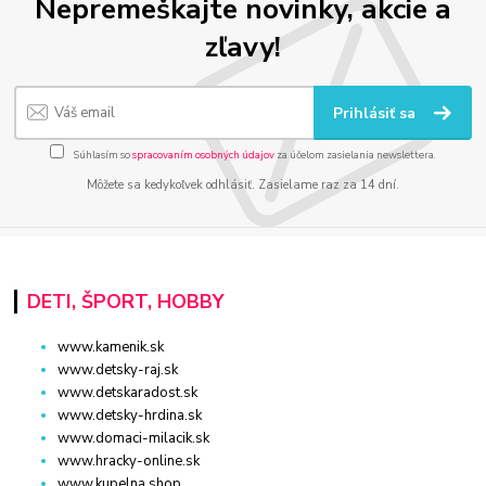
Nepremeškajte novinky, akcie a
zľavy!
Prihlásiť sa
Súhlasím so
spracovaním osobných údajov
za účelom zasielania newslettera.
Môžete sa kedykoľvek odhlásiť. Zasielame raz za 14 dní.
DETI, ŠPORT, HOBBY
www.kamenik.sk
www.detsky-raj.sk
www.detskaradost.sk
www.detsky-hrdina.sk
www.domaci-milacik.sk
www.hracky-online.sk
www.kupelna.shop