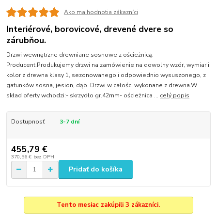
Ako ma hodnotia zákazníci
Interiérové, borovicové, drevené dvere so
zárubňou.
Drzwi wewnętrzne drewniane sosnowe z ościeżnicą.
Producent.Produkujemy drzwi na zamówienie na dowolny wzór, wymiar i
kolor z drewna klasy 1, sezonowanego i odpowiednio wysuszonego, z
gatunków sosna, jesion, dąb. Drzwi w całości wykonane z drewna.W
skład oferty wchodzi:- skrzydło gr.42mm- ościeżnica ...
celý popis
Dostupnosť
3-7 dní
455,79 €
370,56 €
bez DPH
Pridať do košíka
Tento mesiac zakúpili 3 zákazníci.