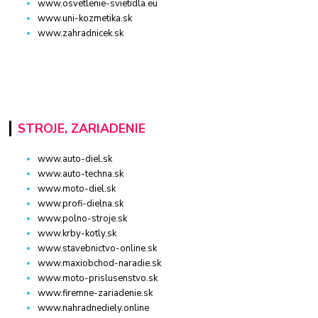
www.osvetlenie-svietidla.eu
www.uni-kozmetika.sk
www.zahradnicek.sk
STROJE, ZARIADENIE
www.auto-diel.sk
www.auto-techna.sk
www.moto-diel.sk
www.profi-dielna.sk
www.polno-stroje.sk
www.krby-kotly.sk
www.stavebnictvo-online.sk
www.maxiobchod-naradie.sk
www.moto-prislusenstvo.sk
www.firemne-zariadenie.sk
www.nahradnediely.online