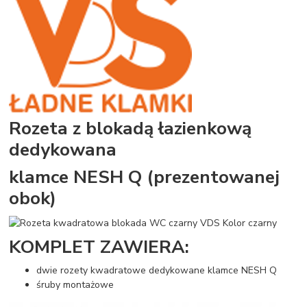
Rozeta z blokadą łazienkową
dedykowana
klamce NESH Q (prezentowanej
obok)
KOMPLET ZAWIERA:
dwie rozety kwadratowe dedykowane klamce NESH Q
śruby montażowe