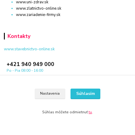
www.uni-zdrav.sk
www.zlatnictvo-online.sk
www.zariadenie-firmy.sk
Kontakty
www.stavebnictvo-online.sk
+421 940 949 000
Po - Pia 08:00 - 16:00
info@stavebnictvo-online.sk
Súhlasím
Nastavenia
Súhlas môžete odmietnuť
tu
.
© 2024 Všetky práva vyhradené KAMENIK.SK
Vytvorené na
Eshop-rychlo.sk