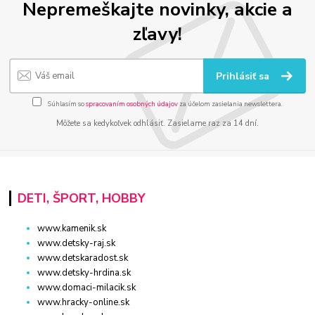
Nepremeškajte novinky, akcie a
zľavy!
Prihlásiť sa
Súhlasím so
spracovaním osobných údajov
za účelom zasielania newslettera.
Môžete sa kedykoľvek odhlásiť. Zasielame raz za 14 dní.
DETI, ŠPORT, HOBBY
www.kamenik.sk
www.detsky-raj.sk
www.detskaradost.sk
www.detsky-hrdina.sk
www.domaci-milacik.sk
www.hracky-online.sk