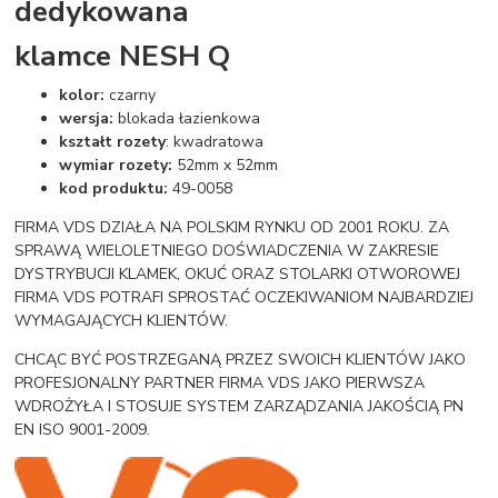
dedykowana
klamce NESH Q
kolor:
czarny
wersja:
blokada łazienkowa
kształt rozety
: kwadratowa
wymiar rozety:
52mm x 52mm
kod produktu:
49-0058
FIRMA VDS DZIAŁA NA POLSKIM RYNKU OD 2001 ROKU. ZA
SPRAWĄ WIELOLETNIEGO DOŚWIADCZENIA W ZAKRESIE
DYSTRYBUCJI KLAMEK, OKUĆ ORAZ STOLARKI OTWOROWEJ
FIRMA VDS POTRAFI SPROSTAĆ OCZEKIWANIOM NAJBARDZIEJ
WYMAGAJĄCYCH KLIENTÓW.
CHCĄC BYĆ POSTRZEGANĄ PRZEZ SWOICH KLIENTÓW JAKO
PROFESJONALNY PARTNER FIRMA VDS JAKO PIERWSZA
WDROŻYŁA I STOSUJE SYSTEM ZARZĄDZANIA JAKOŚCIĄ PN
EN ISO 9001-2009.