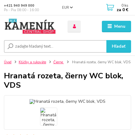
0
ks
+421 940 949 000
EUR
za
0 €
Po - Pia 08:00 - 16:00
Menu
Hľadať
Úvod
Kľúčky a rukoväte
Čierne
Hranatá rozeta, čierny WC blok, VDS
Hranatá rozeta, čierny WC blok,
VDS