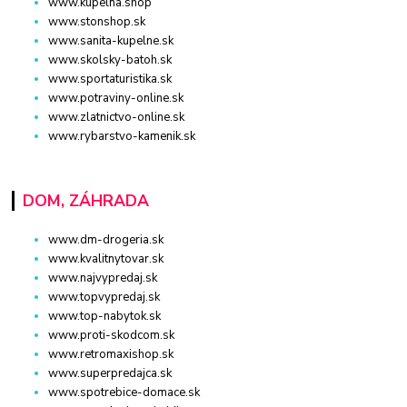
www.kupelna.shop
www.stonshop.sk
www.sanita-kupelne.sk
www.skolsky-batoh.sk
www.sportaturistika.sk
www.potraviny-online.sk
www.zlatnictvo-online.sk
www.rybarstvo-kamenik.sk
DOM, ZÁHRADA
www.dm-drogeria.sk
www.kvalitnytovar.sk
www.najvypredaj.sk
www.topvypredaj.sk
www.top-nabytok.sk
www.proti-skodcom.sk
www.retromaxishop.sk
www.superpredajca.sk
www.spotrebice-domace.sk