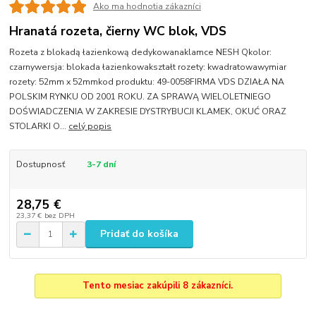
Ako ma hodnotia zákazníci
Hranatá rozeta, čierny WC blok, VDS
Rozeta z blokadą łazienkową dedykowanaklamce NESH Qkolor:
czarnywersja: blokada łazienkowakształt rozety: kwadratowawymiar
rozety: 52mm x 52mmkod produktu: 49-0058FIRMA VDS DZIAŁA NA
POLSKIM RYNKU OD 2001 ROKU. ZA SPRAWĄ WIELOLETNIEGO
DOŚWIADCZENIA W ZAKRESIE DYSTRYBUCJI KLAMEK, OKUĆ ORAZ
STOLARKI O...
celý popis
Dostupnosť
3-7 dní
28,75 €
23,37 €
bez DPH
Pridať do košíka
Tento mesiac zakúpili 8 zákazníci.