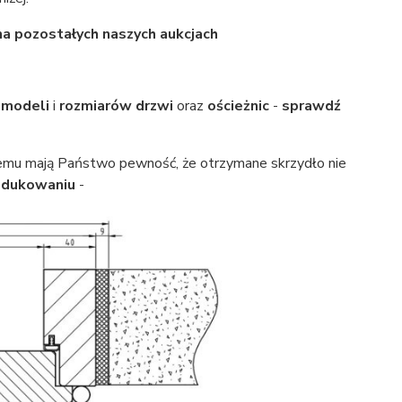
na pozostałych naszych aukcjach
ą
modeli
i
rozmiarów drzwi
oraz
ościeżnic
-
sprawdź
temu mają Państwo pewność, że otrzymane skrzydło nie
odukowaniu
-