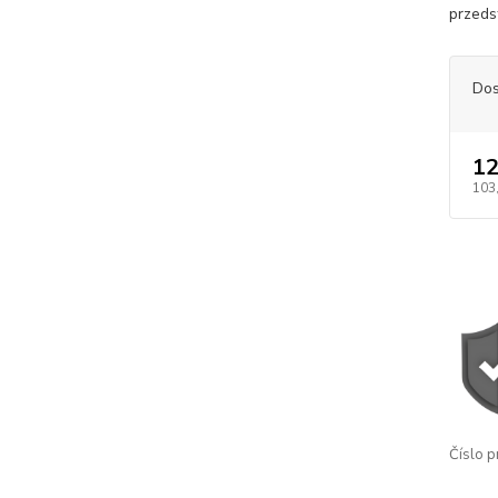
przeds
Dos
12
103
Číslo p