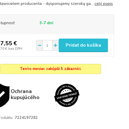
tawicielem producenta - dysponujemy szeroką ga...
celý popis
tupnosť
3-7 dní
7,55 €
Pridať do košíka
,70 €
bez DPH
Tento mesiac zakúpili 5 zákazníci.
Ochrana
kupujúcého
roduktu:
7224197282