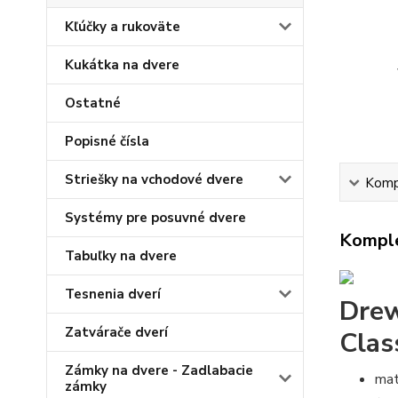
Kľúčky a rukoväte
Kukátka na dvere
Ostatné
Popisné čísla
Striešky na vchodové dvere
Kompl
Systémy pre posuvné dvere
Komple
Tabuľky na dvere
Tesnenia dverí
Drew
Zatvárače dverí
Clas
Zámky na dvere - Zadlabacie
mat
zámky