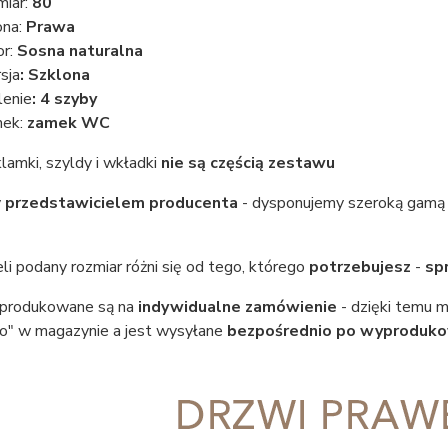
miar:
80
ona:
Prawa
or:
Sosna naturalna
sja
: Szklona
lenie
: 4 szyby
mek:
zamek WC
lamki, szyldy i wkładki
nie są częścią zestawu
y
przedstawicielem producenta
- dysponujemy szeroką gam
eli podany rozmiar różni się od tego, którego
potrzebujesz
-
sp
 produkowane są na
indywidualne zamówienie
- dzięki temu 
o" w magazynie a jest wysyłane
bezpośrednio po wyproduko