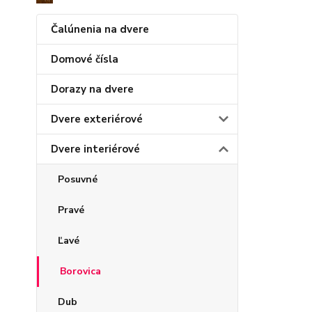
Čalúnenia na dvere
Domové čísla
Dorazy na dvere
Dvere exteriérové
Dvere interiérové
Posuvné
Pravé
Ľavé
Borovica
Dub