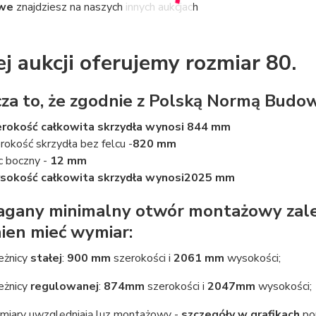
we
znajdziesz na naszych innych aukcjach
ej aukcji oferujemy rozmiar 80.
za to, że zgodnie z Polską Normą Budo
rokość całkowita skrzydła wynosi 844 mm
rokość skrzydła bez felcu -
820 mm
c boczny -
12 mm
okość całkowita skrzydła wynosi
2025 mm
any minimalny otwór montażowy zależny
ien mieć wymiar:
ieżnicy
stałej
:
900 mm
szerokości i
2061 mm
wysokości;
ieżnicy
regulowanej
:
874
mm
szerokości i
2047
mm
wysokości;
iary uwzględniają luz montażowy -
szczegóły w grafikach
pon