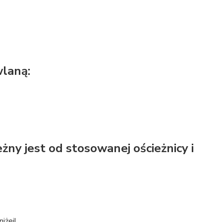
wlaną:
 jest od stosowanej ościeżnicy i
iżej!