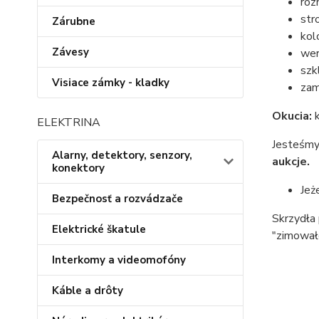
roz
str
Zárubne
kol
Závesy
wer
szk
Visiace zámky - kladky
za
Okucia:
k
ELEKTRINA
Jesteśm
Alarny, detektory, senzory,
aukcje.
konektory
Jeż
Bezpečnosť a rozvádzače
Skrzydła
Elektrické škatule
"zimował
Interkomy a videomofóny
Káble a drôty