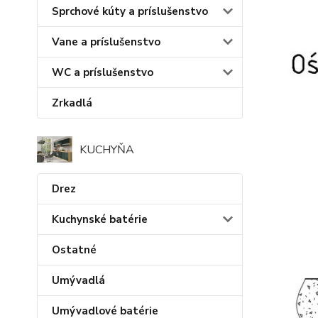
Sprchové kúty a príslušenstvo
Vane a príslušenstvo
WC a príslušenstvo
Zrkadlá
KUCHYŇA
Drez
Kuchynské batérie
Ostatné
Umývadlá
Umývadlové batérie