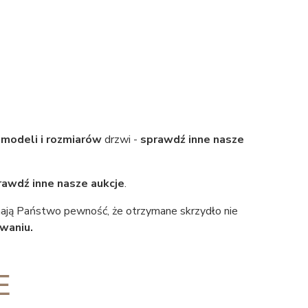
ą
modeli i rozmiarów
drzwi -
sprawdź inne nasze
rawdź inne nasze aukcje
.
mają Państwo pewność, że otrzymane skrzydło nie
waniu.