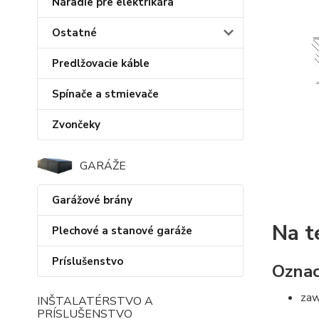
Náradie pre elektrikára
Ostatné
Predlžovacie káble
Spínače a stmievače
Zvončeky
GARÁŽE
Garážové brány
Na t
Plechové a stanové garáže
Príslušenstvo
Oznac
zaw
INŠTALATÉRSTVO A
PRÍSLUŠENSTVO