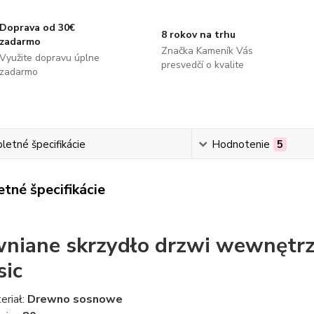
Doprava od 30€
8 rokov na trhu
zadarmo
Značka Kameník Vás
Využite dopravu úplne
presvedčí o kvalite
zadarmo
etné špecifikácie
Hodnotenie
5
tné špecifikácie
niane skrzydło drzwi wewnętrz
sic
eriał:
Drewno sosnowe