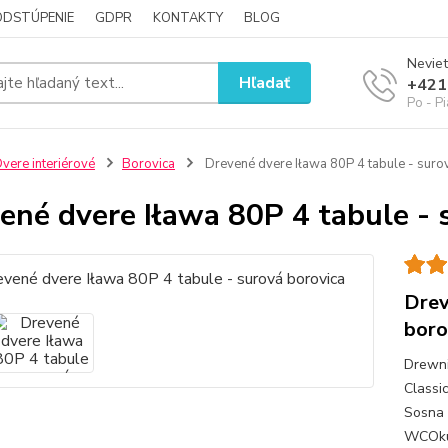
ODSTÚPENIE
GDPR
KONTAKTY
BLOG
Neviet
Hľadať
+421
Po - P
vere interiérové
Borovica
Drevené dvere Iława 80P 4 tabule - suro
ené dvere Iława 80P 4 tabule - 
Drev
boro
Drewni
Classi
Sosna 
WCOkuc