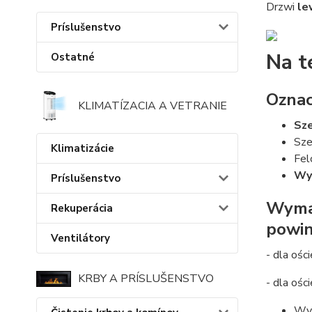
Drzwi
le
Príslušenstvo
Na t
Ostatné
Oznac
KLIMATÍZACIA A VETRANIE
Sze
Sze
Klimatizácie
Fel
Wys
Príslušenstvo
Wymag
Rekuperácia
powin
Ventilátory
- dla ośc
KRBY A PRÍSLUŠENSTVO
- dla ośc
Wym