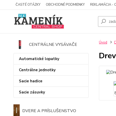
ČASTÉ OTÁZKY
OBCHODNÉ PODMIENKY
REKLAMÁCIA - 
Úvod
D
CENTRÁLNE VYSÁVAČE
Drev
Automatické lopatky
Centrálne jednotky
Sacie hadice
Sacie zásuvky
DVERE A PRÍSLUŠENSTVO