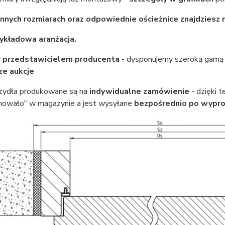
innych rozmiarach oraz odpowiednie ościeżnice znajdziesz 
ykładowa aranżacja.
y
przedstawicielem producenta
- dysponujemy szeroką gam
ze aukcje
zydła produkowane są na
indywidualne zamówienie
- dzięki 
mowało" w magazynie a jest wysyłane
bezpośrednio po wypr