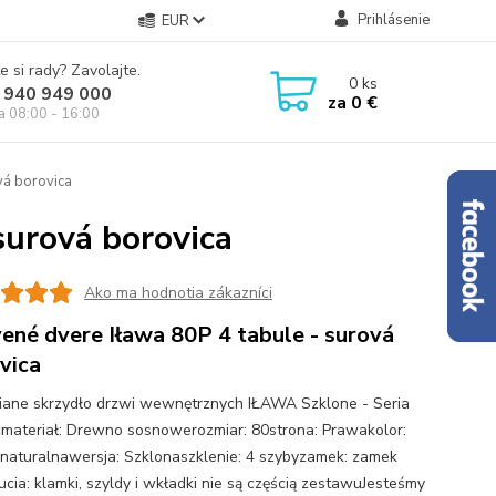
Prihlásenie
EUR
e si rady? Zavolajte.
0
ks
 940 949 000
za
0 €
ia 08:00 - 16:00
vá borovica
surová borovica
Ako ma hodnotia zákazníci
ené dvere Iława 80P 4 tabule - surová
vica
ane skrzydło drzwi wewnętrznych IŁAWA Szklone - Seria
cmateriał: Drewno sosnowerozmiar: 80strona: Prawakolor:
naturalnawersja: Szklonaszklenie: 4 szybyzamek: zamek
ia: klamki, szyldy i wkładki nie są częścią zestawuJesteśmy