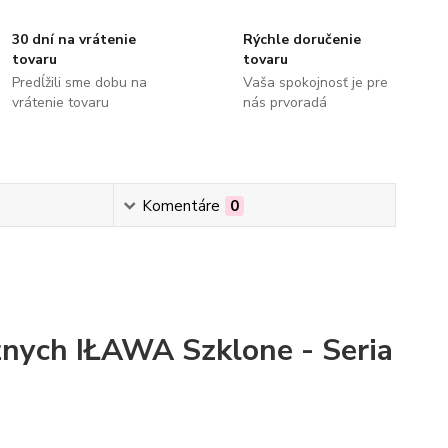
30 dní na vrátenie
Rýchle doručenie
tovaru
tovaru
Predĺžili sme dobu na
Vaša spokojnosť je pre
vrátenie tovaru
nás prvoradá
Komentáre
0
nych IŁAWA Szklone - Seria