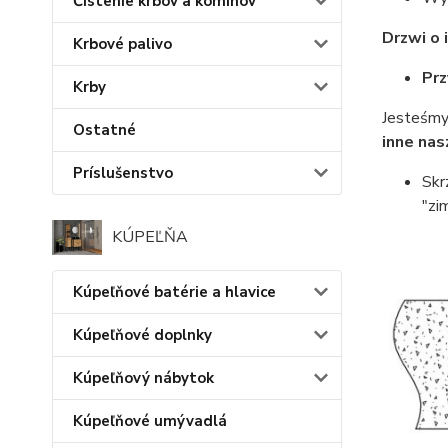
Čistenie krbov a komínov
Drzwi o 
Krbové palivo
Prz
Krby
Jesteśm
Ostatné
inne nas
Príslušenstvo
Skr
"zi
KÚPEĽŇA
Kúpeľňové batérie a hlavice
Kúpeľňové doplnky
Kúpeľňový nábytok
Kúpeľňové umývadlá