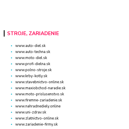
STROJE, ZARIADENIE
www.auto-diel.sk
www.auto-techna.sk
www.moto-diel.sk
www.profi-dielna.sk
www.polno-stroje.sk
www.krby-kotly.sk
www.stavebnictvo-online.sk
www.maxiobchod-naradie.sk
www.moto-prislusenstvo.sk
www.firemne-zariadenie.sk
www.nahradnediely.online
www.uni-zdrav.sk
www.zlatnictvo-online.sk
www.zariadenie-firmy.sk