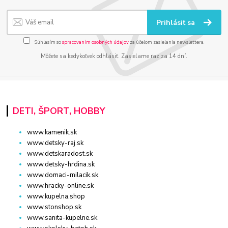
Prihlásiť sa
Súhlasím so
spracovaním osobných údajov
za účelom zasielania newslettera.
Môžete sa kedykoľvek odhlásiť. Zasielame raz za 14 dní.
DETI, ŠPORT, HOBBY
www.kamenik.sk
www.detsky-raj.sk
www.detskaradost.sk
www.detsky-hrdina.sk
www.domaci-milacik.sk
www.hracky-online.sk
www.kupelna.shop
www.stonshop.sk
www.sanita-kupelne.sk