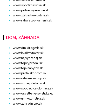
www.skolsky-batoh.sk
www.sportaturistika.sk
www.potraviny-online.sk
www.zlatnictvo-online.sk
www.rybarstvo-kamenik.sk
DOM, ZÁHRADA
www.dm-drogeria.sk
www.kvalitnytovar.sk
www.najvypredaj.sk
www.topvypredaj.sk
www.top-nabytok.sk
www.proti-skodcom.sk
www.retromaxishop.sk
www.superpredajca.sk
www.spotrebice-domace.sk
www.osvetlenie-svietidla.eu
www.uni-kozmetika.sk
www.zahradnicek.sk