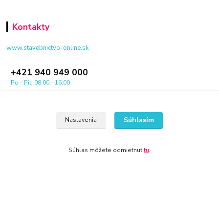
Kontakty
www.stavebnictvo-online.sk
+421 940 949 000
Po - Pia 08:00 - 16:00
info@stavebnictvo-online.sk
Súhlasím
Nastavenia
Súhlas môžete odmietnuť
tu
.
© 2024 Všetky práva vyhradené KAMENIK.SK
Vytvorené na
Eshop-rychlo.sk