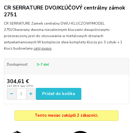
CR SERRATURE DVOJKĽÚČOVÝ centrálny zámok
2751
CR SERRATURE Zamek centralny DWU-KLUCZOWYMODEL
2751Otwierany dwoma niezależnymi kluczami dwupiórowymi,
przeznaczony jest do stosowania w metalowych drzwiach
antywłamaniowych.W komplecie dwa komplety kluczy po 3 sztuki + 1
klucz budowlany
celý popis
Dostupnosť
3-7 dní
304,61 €
247,65 €
bez DPH
Pridať do košíka
Tento mesiac zakúpili 2 zákazníci.