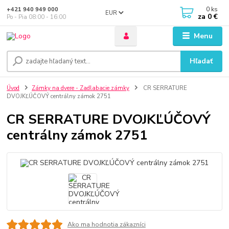
0
ks
+421 940 949 000
EUR
za
0 €
Po - Pia 08:00 - 16:00
Menu
Hľadať
Úvod
Zámky na dvere - Zadlabacie zámky
CR SERRATURE
DVOJKĽÚČOVÝ centrálny zámok 2751
CR SERRATURE DVOJKĽÚČOVÝ
centrálny zámok 2751
Ako ma hodnotia zákazníci